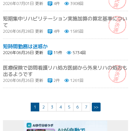
2026年07月01日 更新
4件
3908回
短期集中リハビリテーション実施加算の算定基準につい
て
2026年06月28日 更新
4件
1585回
短時間勤務は迷惑か
2026年06月26日 更新
11件
5734回
医療保険で訪問看護リハ処方医師から外来リハの処方も
出るようです
2026年06月26日 更新
2件
1261回
1
2
3
4
5
6
7
>>