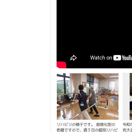
リハビリの様子です。 超強化型の
令和
老健ですので、週３日の個別リハビ
究大