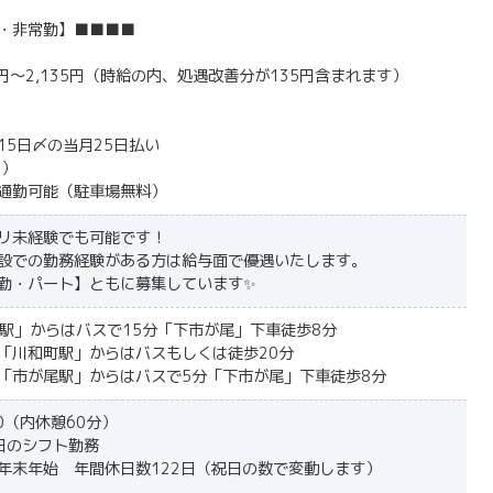
・非常勤】■■■■
5円～2,135円（時給の内、処遇改善分が135円含まれます）
15日〆の当月25日払い
月）
通勤可能（駐車場無料）
リ未経験でも可能です！
設での勤務経験がある方は給与面で優遇いたします。
勤・パート】ともに募集しています✨
山駅」からはバスで15分「下市が尾」下車徒歩8分
「川和町駅」からはバスもしくは徒歩20分
「市が尾駅」からはバスで5分「下市が尾」下車徒歩8分
00（内休憩60分）
日のシフト勤務
年末年始 年間休日数122日（祝日の数で変動します）