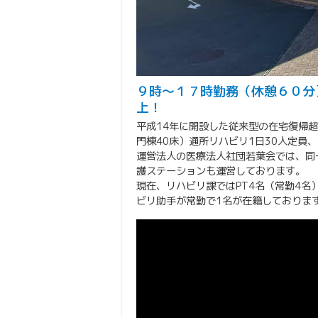
９時～１７時勤務（休憩６０分
上！
平成14年に開設した従来型の在宅復帰
門棟40床）通所リハビリ1日30人定員
運営法人の医療法人社団若葉会では、同
護ステーションも運営しております。
現在、リハビリ課ではPT4名（常勤4名）
ビリ助手が常勤で1名が在籍しておりま