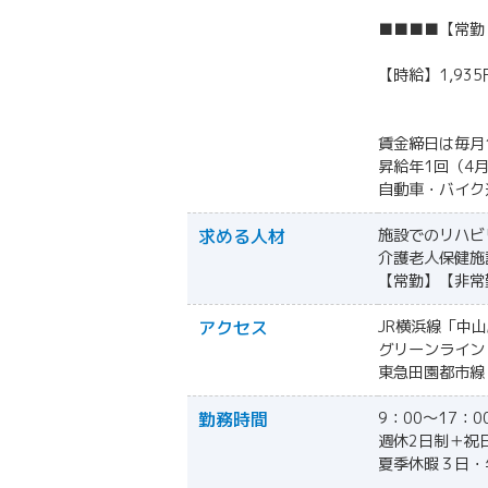
■■■■【常勤
【時給】1,93
賃金締日は毎月
昇給年1回（4
自動車・バイク
求める人材
施設でのリハビ
介護老人保健施
【常勤】【非常
アクセス
JR横浜線「中
グリーンライン
東急田園都市線
勤務時間
9：00～17：
週休2日制＋祝
夏季休暇３日・