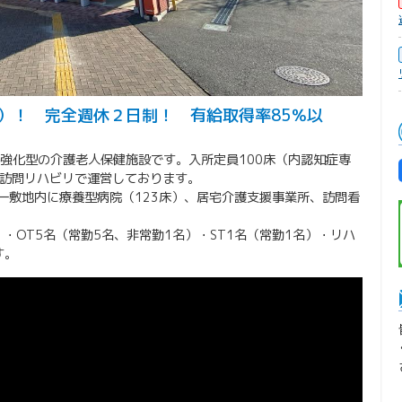
）！ 完全週休２日制！ 有給取得率85％以
超強化型の介護老人保健施設です。入所定員100床（内認知症専
、訪問リハビリで運営しております。
一敷地内に療養型病院（123床）、居宅介護支援事業所、訪問看
・OT5名（常勤5名、非常勤1名）・ST1名（常勤1名）・リハ
す。