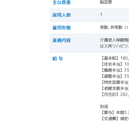
主な疾患
脳血管
採用人数
1
雇用形態
常勤, 非常勤（
業務内容
介護老人保健施
は入所リハビリ
給 与
【基本給】180
【住宅手当】10
【職務手当】35
【調整手当】35
【特定加算手当
【老健支援手当】
【月合計】282,
別途
【賞与】年間3.
【交通費】規定