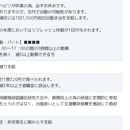
ハビリが休業の為、必ずお休みです。
おりますので、交代で出勤の可能性があります。
場合には1日1,500円祝日出勤手当を支給します。
の年度においてはリフレッシュ休暇が1日付与されます。
勤・パート】■■■■
00～17：00の間の3時間以上の勤務
を除く 週3以上勤務できる方
通り支給
で1食320円で食べられます。
続3年以上で退職金に該当します。
保健施設協議会研究大会や、資質向上の為の研修に定期的に参加
もらうのではなく、出張扱いとして交通費研修費を施設にて負担
主・非世帯主に関わらす支給