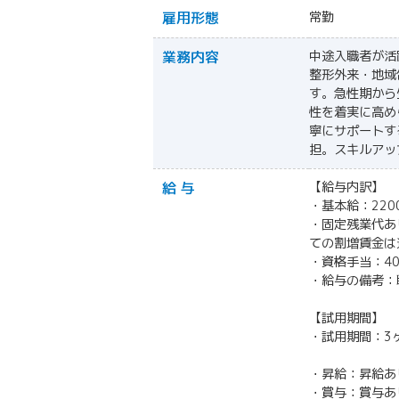
雇用形態
常勤
業務内容
中途入職者が活
整形外来・地域
す。急性期から
性を着実に高め
寧にサポートす
担。スキルアッ
給 与
【給与内訳】
・基本給：220
・固定残業代あり
ての割増賃金は
・資格手当：40
・給与の備考：職
【試用期間】
・試用期間：3ヶ
・昇給：昇給あ
・賞与：賞与あ