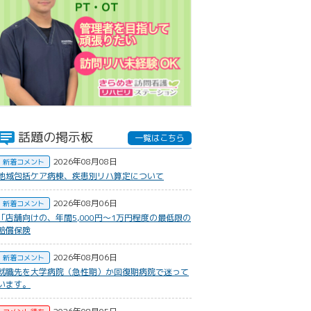
話題の掲示板
一覧はこちら
2026年08月08日
新着コメント
地域包括ケア病棟、疾患別リハ算定について
2026年08月06日
新着コメント
​「店舗向けの、年間5,000円〜1万円程度の最低限の
賠償保険
2026年08月06日
新着コメント
就職先を大学病院（急性期）か回復期病院で迷って
います。