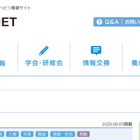
ハビリ情報サイト
2026.06.05掲載
期
入院
外来
施設
地域・在宅
常勤