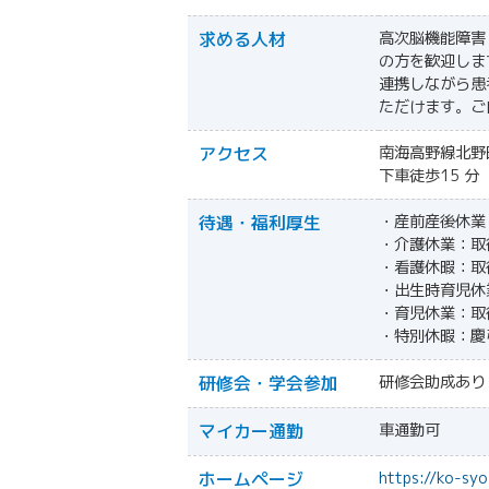
求める人材
高次脳機能障害
の方を歓迎しま
連携しながら患
ただけます。ご
アクセス
南海高野線北野
下車徒歩15 分
待遇・福利厚生
・産前産後休業
・介護休業：取
・看護休暇：取
・出生時育児休
・育児休業：取
・特別休暇：慶
研修会・学会参加
研修会助成あり
マイカー通勤
車通勤可
ホームページ
https://ko-syo