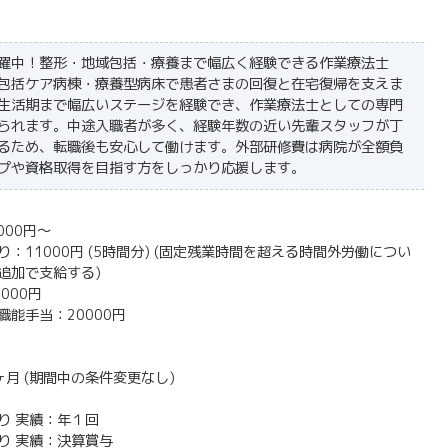
躍中！整形・地域包括・療養まで幅広く経験できる作業療法士
包括ケア病棟・療養型病床で患者さまの回復と在宅復帰を支えま
生活期まで幅広いステージを経験でき、作業療法士としての専門
られます。中途入職者が多く、経験年数の近い先輩スタッフが丁
るため、転職後も安心して働けます。外部研修費は病院が全額負
プや資格取得を目指す方をしっかり応援します。
000円～
：11000円 (5時間分) (固定残業時間を超える時間外労働につい
追加で支給する)
000円
能手当：20000円
月 (期間中の条件変更なし)
り 実績：年１回
り 実績：決算賞与