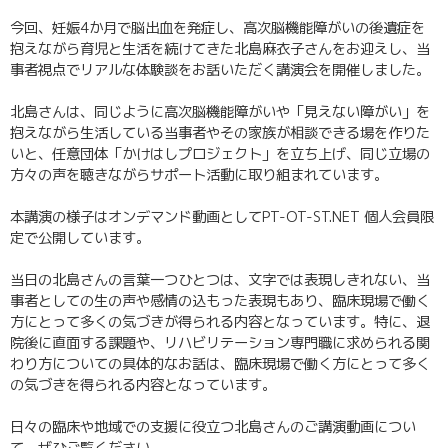
今回、妊娠4か月で脳出血を発症し、高次脳機能障がいの後遺症を
抱えながら育児と生活を続けてきた北島麻衣子さんをお迎えし、当
事者視点でリアルな体験談をお話いただく講演会を開催しました。
北島さんは、同じように高次脳機能障がいや「見えない障がい」を
抱えながら生活している当事者やその家族が相談できる場を作りた
いと、任意団体「かけはしプロジェクト」を立ち上げ、同じ立場の
方々の声を聴きながらサポート活動に取り組まれています。
本講演の様子はオンデマンド動画としてPT-OT-ST.NET 個人会員限
定で公開しています。
当日の北島さんの言葉一つひとつは、文字では表現しきれない、当
事者としての生の声や感情の込もった表現もあり、臨床現場で働く
方にとって多くの気づきが得られる内容となっています。特に、退
院後に直面する課題や、リハビリテーション専門職に求められる関
わり方についての具体的なお話は、臨床現場で働く方にとって多く
の気づきを得られる内容となっています。
日々の臨床や地域での支援に役立つ北島さんのご講演動画につい