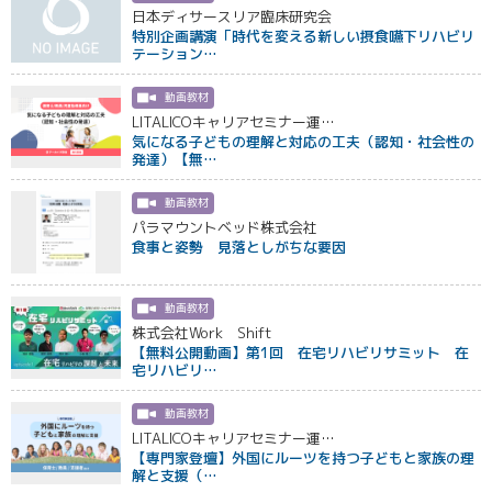
日本ディサースリア臨床研究会
特別企画講演「時代を変える新しい摂食嚥下リハビリ
テーション…
動画教材
LITALICOキャリアセミナー運…
気になる子どもの理解と対応の工夫（認知・社会性の
発達）【無…
動画教材
パラマウントベッド株式会社
食事と姿勢 見落としがちな要因
動画教材
株式会社Work Shift
【無料公開動画】第1回 在宅リハビリサミット 在
宅リハビリ…
動画教材
LITALICOキャリアセミナー運…
【専門家登壇】外国にルーツを持つ子どもと家族の理
解と支援（…