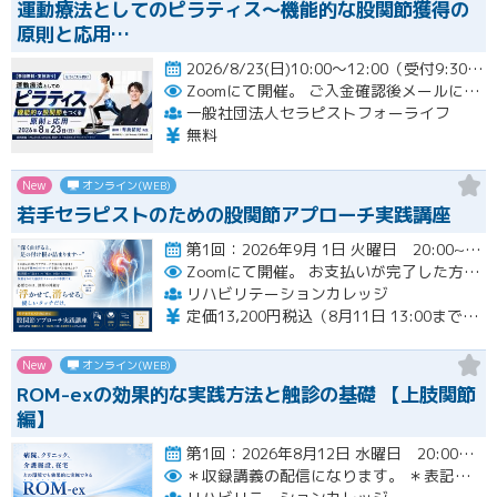
運動療法としてのピラティス〜機能的な股関節獲得の
原則と応用…
2026/8/23(日)10:00～12:00（受付9:30～）開催
Zoomにて開催。
ご入金確認後メールにてURLをお知らせいたします。
一般社団法人セラピストフォーライフ
無料
New
オンライン(WEB)
若手セラピストのための股関節アプローチ実践講座
第1回：2026年9月 1日 火曜日 20:00~21:00 第2回：2026年9月15日 火曜日 20:00~2…開催
Zoomにて開催。
お支払いが完了した方のみzoomのリンクと資料が確認できるシステムとなっております。お支払いが確認できない場合は【自動キャンセル】となります。
リハビリテーションカレッジ
定価13,200円税込（8月11日 13:00までのお申し込みにて3,300円オフでご受講いただけます）
New
オンライン(WEB)
ROM-exの効果的な実践方法と触診の基礎 【上肢関節
編】
第1回：2026年8月12日 水曜日 20:00~21:00 第2回：2026年8月19日 水曜日 20:00~21…開催
＊収録講義の配信になります。
＊表記された日時に限定して配信します。