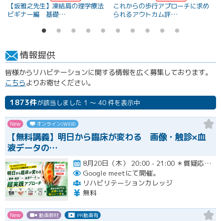
【坂雅之先生】凍結肩の理学療法
これからの歩行アプローチに求め
ビギナー編 基礎…
られるアウトカム評…
情報提供
皆様からリハビテーションに関する情報を広く募集しております。
こちら
よりお寄せください。
1873件
が該当しました 1 ～ 40 件を表示中
New
オンライン(WEB)
【無料講義】明日から臨床が変わる 画像・触診×血
液データの…
8月20日（木） 20:00 - 21:00 ＊質疑応答とアンケート回答の時間を含みます。終了時間は余裕を持っ…開催
Google meetにて開催。
リハビリテーションカレッジ
無料
New
動画教材
PR動画有