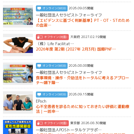
2026.09.05開催
オンライン(WEB)
一般社団法人セラピストフォーライフ
【エビデンスに基づく判断基準】PT・OT・STのため
の血液…
大阪府 2027.02.19開催
オフライン(対面)
（株）Life Facilitat…
2026年度 第2期 (2027年 2月3月) 国際PNF…
2026.08.08開催
オンライン(WEB)
一般社団法人セラピストフォーライフ
食事環境・操作・介助法をトータルに考えるアプロー
チ～嚥下障…
2026.09.15開催
オンライン(WEB)
EPoch
心不全患者を診るために知っておきたい評価と運動療
法｜一括申…
東京都 2026.08.30開催
オフライン(対面)
一般社団法人POSトータルケアサポ…