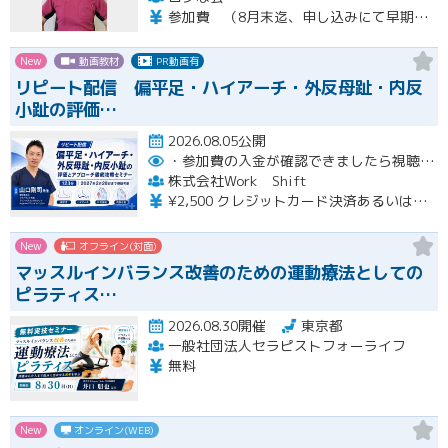
参加費 （8月末迄、申し込みにて早期申し込み割引） オンライン➕実技セミナー（対面式） 15500円 （8月末迄申し込みにて14500円） オンライン➕実技セミナーアーカイブ視聴 11000円 （8月末迄申し込みにて10000円） ※オンラインセミナーは後日、アーカイブ視聴可能です。 ※実技セミナー（対面式）参加者も後日、実技セミナーアーカイブ視聴可能です。
New
動画教材
PR動画有
リピート配信 偏平足・ハイアーチ・外反母趾・内反
小趾の評価…
2026.08.05公開
・参加費の入金が確認できましたら視聴用URLとパスワードおよび資料をお申込みいただきましたメールアドレスに送付します。
株式会社Work Shift
¥2,500 クレジットカード決済あるいは銀行振込となります。
New
オフライン(対面)
マッスルインバランス改善のための運動療法としての
ピラティス…
2026.08.30開催
東京都
一般社団法人セラピストフォーライフ
無料
New
オンライン(WEB)