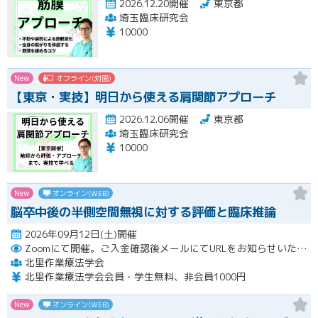
2026.12.20開催
東京都
埼玉臨床研究会
10000
New
オフライン(対面)
【東京・実技】明日から使える肩関節アプローチ
2026.12.06開催
東京都
埼玉臨床研究会
10000
New
オンライン(WEB)
脳卒中後の半側空間無視に対する評価と臨床推論
2026年09月12日(土)開催
Zoomにて開催。ご入金確認後メールにてURLをお知らせいたします。
北里作業療法学会
北里作業療法学会会員・学生無料、非会員1000円
New
オンライン(WEB)