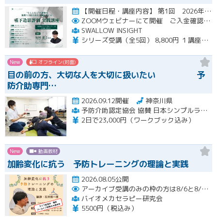
【開催日程・講座内容】 第1回 2026年10月31日（土）19：00～20：30（見逃し配信視聴期間：2026…開催
ZOOMウェビナーにて開催 ご入金確認後メールにてURLをお知らせいたします
SWALLOW INSIGHT
シリーズ受講（全5回） 8,800円 １講座ごと 2,200円
New
オフライン(対面)
目の前の方、大切な人を大切に扱いたい 予
防介助専門…
2026.09.12開催
神奈川県
予防介助認定協会 協賛 日本シンプルラーニング協会 楽な動きの学習会
2日で23,000円（ワークブック込み）
New
動画教材
加齢変化に抗う 予防トレーニングの理論と実践
2026.08.05公開
アーカイブ受講のみの枠の方は8/6と8/20におこなわれる配信終了後に視聴URLをお送りします。
バイオメカセラピー研究会
5500円（税込み）