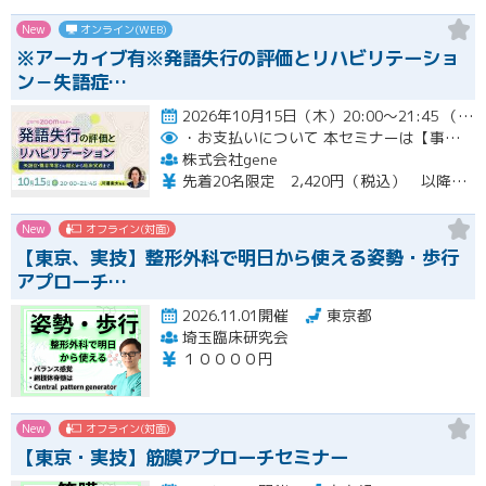
New
オンライン(WEB)
※アーカイブ有※発語失行の評価とリハビリテーショ
ン－失語症…
2026年10月15日（木）20:00～21:45 （受付開始時間 19:45）開催
・お支払いについて
本セミナーは【事前支払い（クレジットカード・銀行振込）】です。
株式会社gene
先着20名限定 2,420円（税込） 以降3,000円（税込） ※お支払い方法：クレジットカード・銀行振込 【キャンセルについて】 決済後はいかなる理由でも返金はいたしませんのでご了承ください。 受講料をお支払いいただいた方には、後日アーカイブの視聴URLをお送りいたします。
New
オフライン(対面)
【東京、実技】整形外科で明日から使える姿勢・歩行
アプローチ…
2026.11.01開催
東京都
埼玉臨床研究会
１００００円
New
オフライン(対面)
【東京・実技】筋膜アプローチセミナー