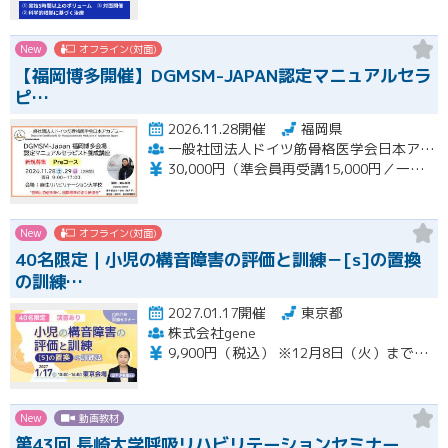
New
オフライン(対面)
【福岡博多開催】DGMSM-JAPAN認定マニュアルセラ
ピ…
2026.11.28開催
福岡県
一般社団法人ドイツ筋骨格医学会日本アカデミー（DGMSM-JAPAN）福岡博多会場
30,000円（準会員再受講15,000円／一般会員13,000円）
New
オフライン(対面)
40名限定｜小児の構音障害の評価と訓練－[s]の置換
の訓練…
2027.01.17開催
東京都
株式会社gene
9,900円（税込） ※12月8日（火）までの限定価格※ 12月9日（水）以降のお申込みは13,200円（税込）となります。 当日会場にてお支払いください（現金のみ） 【キャンセルについて】 1月11日（月）午前8時以降のキャンセルは、キャンセル料（セミナー受講料全額）が発生いたします。
New
動画教材
第43回 長崎大学呼吸リハビリテーションセミナー