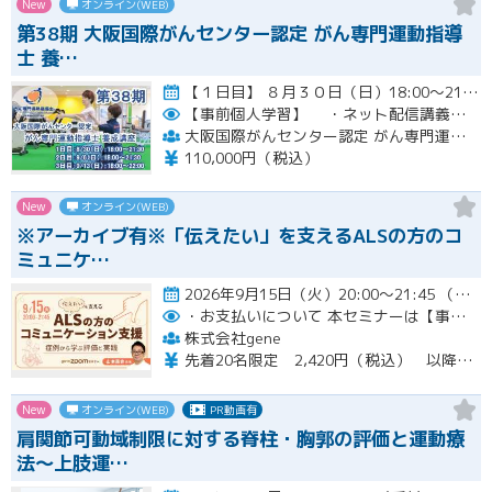
New
オンライン(WEB)
第38期 大阪国際がんセンター認定 がん専門運動指導
士 養…
【１日目】 ８月３０日（日）18:00～21:30 ［ 集合学習の内容 ］ ① 開講式 ② カウンセリングの実…開催
【事前個人学習】
・ネット配信講義の動画ＵＲＬをお知らせします。
大阪国際がんセンター認定 がん専門運動指導士 事務局
110,000円（税込）
New
オンライン(WEB)
※アーカイブ有※「伝えたい」を支えるALSの方のコ
ミュニケ…
2026年9月15日（火）20:00～21:45 （受付開始時間 19:45）開催
・お支払いについて
本セミナーは【事前支払い（クレジットカード・銀行振込）】です。
株式会社gene
先着20名限定 2,420円（税込） 以降3,000円（税込） ※お支払い方法：クレジットカード・銀行振込 【キャンセルについて】 決済後はいかなる理由でも返金はいたしませんのでご了承ください。 受講料をお支払いいただいた方には、後日アーカイブの視聴URLをお送りいたします。
New
オンライン(WEB)
PR動画有
肩関節可動域制限に対する脊柱・胸郭の評価と運動療
法〜上肢運…