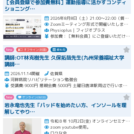
［会員登録で参加費無料］運動指導に活かすコンディ
ショニング…
2026年8月8日（土）21:00〜22:00（質疑応答を含む）開催
Zoomミーティング形式で開催いたします。
Physioplus｜フィジオプラス
参加費：［無料会員］にご登録いただければ無料 ・月額会員：参加無料 ・年額会員：参加無料 ・通常チケット：5,000円（税込）
New
オフライン(対面)
資料有
講師:OT林克樹先生 久保拓哉先生(九州栄養福祉大学
講師…
2026.11.14開催
佐賀県
河畔病院リハビリテーション勉強会
受講費:9000円 懇親会費:5000円 土曜日唐津駅周辺で行います。
New
オンライン(WEB)
岩永竜也先生「パッドを始めたい方、インソールを理
解してやり…
令和８年 10月2日(金) オンラインセミナー 20:00〜22:00 10月18日(日) 実技セミナー（…開催
zoom youtube使用。
ロクな会