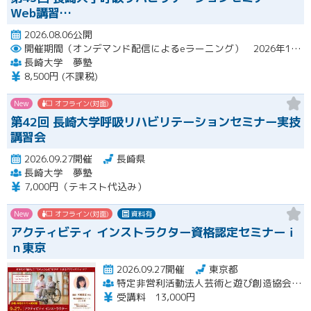
Web講習…
2026.08.06公開
開催期間（オンデマンド配信によるeラーニング） 2026年10月2日（金）～10月29日（木）
長崎大学 夢塾
8,500円 (不課税)
New
オフライン(対面)
第42回 長崎大学呼吸リハビリテーションセミナー実技
講習会
2026.09.27開催
長崎県
長崎大学 夢塾
7,000円（テキスト代込み）
New
オフライン(対面)
資料有
アクティビティ インストラクター資格認定セミナーｉ
ｎ東京
2026.09.27開催
東京都
特定非営利活動法人芸術と遊び創造協会 高齢者アクティビティ開発センター
受講料 13,000円