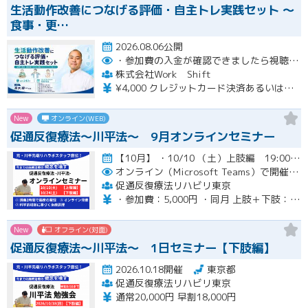
生活動作改善につなげる評価・自主トレ実践セット ～
食事・更…
2026.08.06公開
・参加費の入金が確認できましたら視聴用URLとパスワードおよび資料をお申込みいただきましたメールアドレスに送付します。
株式会社Work Shift
¥4,000 クレジットカード決済あるいは銀行振込となります。
New
オンライン(WEB)
促通反復療法〜川平法〜 9月オンラインセミナー
【10月】 ・10/10 （土）上肢編 19:00-20:30(最大21:00) ・10/24（土）下肢編 19…開催
オンライン（Microsoft Teams）で開催。ご入金確認後メールにてURLをお知らせいたします。
促通反復療法リハビリ東京
・参加費：5,000円 ・同月 上肢＋下肢：9,000円
New
オフライン(対面)
促通反復療法〜川平法〜 1日セミナー【下肢編】
2026.10.18開催
東京都
促通反復療法リハビリ東京
通常20,000円 早割18,000円