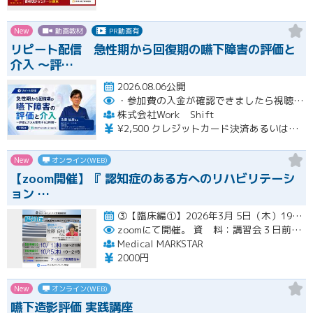
New
動画教材
PR動画有
リピート配信 急性期から回復期の嚥下障害の評価と
介入 〜評…
2026.08.06公開
・参加費の入金が確認できましたら視聴用URLとパスワードおよび資料をお申込みいただきましたメールアドレスに送付します。
株式会社Work Shift
¥2,500 クレジットカード決済あるいは銀行振込となります。
New
オンライン(WEB)
【zoom開催】『 認知症のある方へのリハビリテーシ
ョン …
③【臨床編①】2026年3月 5日（木）19:00〜21:00（アーカイブ配信１ヶ月間） ④【臨床編②】2026年…開催
zoomにて開催。
資 料：講習会３日前までに、PDFデータまたはGoogleドライブにてお送りいたします。
Medical MARKSTAR
2000円
New
オンライン(WEB)
嚥下造影評価 実践講座