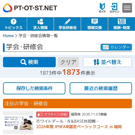
Home
学会・研修会情報一覧
学会
・
研修会
カレンダー
検索
並べ替え
クリア
1873
1873件中
件表示
保存した検索条件
最近の検索履歴
注目の学会・研修会
福岡県 2026.11.03開催
オフライン(対面)
ホワイトデール・N＆BASE共同開…
2026年度 IPNFA®認定ベーシックコース in 福岡