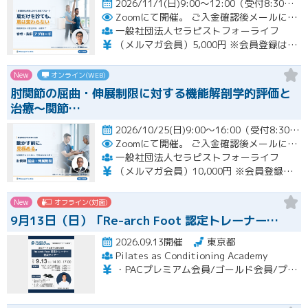
2026/11/1(日)9:00～12:00（受付8:30～）開催
Zoomにて開催。
ご入金確認後メールにてURLをお知らせいたします。
一般社団法人セラピストフォーライフ
（メルマガ会員）5,000円 ※会員登録はホームページより無料で行って頂けます。 会員限定特典あり！
New
オンライン(WEB)
肘関節の屈曲・伸展制限に対する機能解剖学的評価と
治療～関節…
2026/10/25(日)9:00～16:00（受付8:30～） （※途中、１時間のお昼休憩あり）開催
Zoomにて開催。
ご入金確認後メールにてURLをお知らせいたします。
一般社団法人セラピストフォーライフ
（メルマガ会員）10,000円 ※会員登録はホームページより無料で行って頂けます。 会員限定特典あり！
New
オフライン(対面)
9月13日（日）「Re-arch Foot 認定トレーナー…
2026.09.13開催
東京都
Pilates as Conditioning Academy
・PACプレミアム会員/ゴールド会員/プラチナ会員：9,900円（税込） ・PACスタンダード会員：13,200円（税込） ・フリー会員：16,500円（税込）