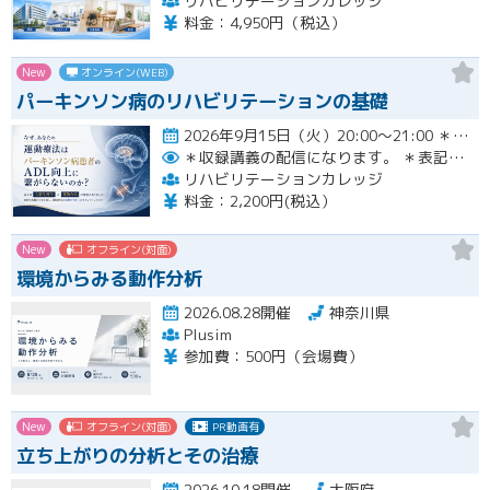
リハビリテーションカレッジ
料金：4,950円（税込）
New
オンライン(WEB)
パーキンソン病のリハビリテーションの基礎
2026年9月15日（火）20:00〜21:00 ＊収録講義の配信になります。 ＊表記された日時に限定して…開催
＊収録講義の配信になります。
＊表記された日時に限定して配信します。
リハビリテーションカレッジ
料金：2,200円(税込）
New
オフライン(対面)
環境からみる動作分析
2026.08.28開催
神奈川県
Plusim
参加費：500円（会場費）
New
オフライン(対面)
PR動画有
立ち上がりの分析とその治療
2026.10.18開催
大阪府