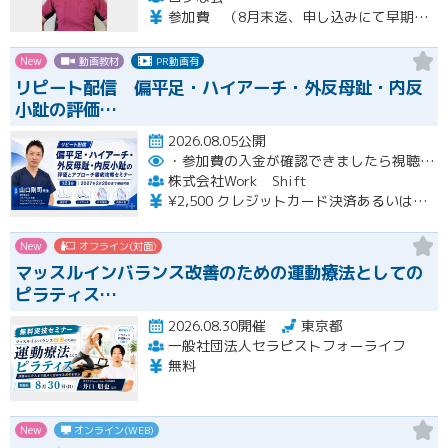
参加費 （8月末迄、申し込みにて早期申し込み割引） オンライン➕実技セミナー（対面式） 15500円 （8月末迄申し込みにて14500円） オンライン➕実技セミナーアーカイブ視聴 11000円 （8月末迄申し込みにて10000円） ※オンラインセミナーは後日、アーカイブ視聴可能です。 ※実技セミナー（対面式）参加者も後日、実技セミナーアーカイブ視聴可能です。
New
動画教材
PR動画有
リピート配信 偏平足・ハイアーチ・外反母趾・内反
小趾の評価…
2026.08.05公開
・参加費の入金が確認できましたら視聴用URLとパスワードおよび資料をお申込みいただきましたメールアドレスに送付します。
株式会社Work Shift
¥2,500 クレジットカード決済あるいは銀行振込となります。
New
オフライン(対面)
マッスルインバランス改善のための運動療法としての
ピラティス…
2026.08.30開催
東京都
一般社団法人セラピストフォーライフ
無料
New
オンライン(WEB)