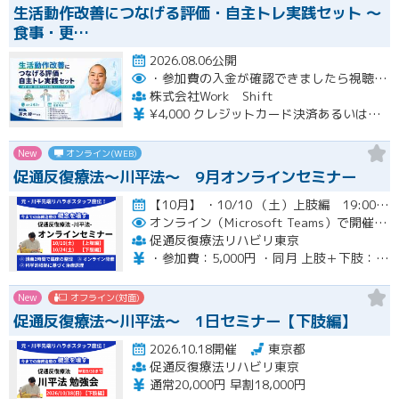
生活動作改善につなげる評価・自主トレ実践セット ～
食事・更…
2026.08.06公開
・参加費の入金が確認できましたら視聴用URLとパスワードおよび資料をお申込みいただきましたメールアドレスに送付します。
株式会社Work Shift
¥4,000 クレジットカード決済あるいは銀行振込となります。
New
オンライン(WEB)
促通反復療法〜川平法〜 9月オンラインセミナー
【10月】 ・10/10 （土）上肢編 19:00-20:30(最大21:00) ・10/24（土）下肢編 19…開催
オンライン（Microsoft Teams）で開催。ご入金確認後メールにてURLをお知らせいたします。
促通反復療法リハビリ東京
・参加費：5,000円 ・同月 上肢＋下肢：9,000円
New
オフライン(対面)
促通反復療法〜川平法〜 1日セミナー【下肢編】
2026.10.18開催
東京都
促通反復療法リハビリ東京
通常20,000円 早割18,000円