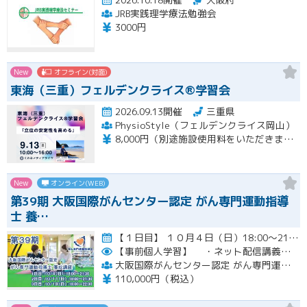
JRB実践理学療法勉強会
3000円
New
オフライン(対面)
東海（三重）フェルデンクライス®学習会
2026.09.13開催
三重県
PhysioStyle（フェルデンクライス岡山）
8,000円（別途施設使用料をいただきます）
New
オンライン(WEB)
第39期 大阪国際がんセンター認定 がん専門運動指導
士 養…
【１日目】 １０月４日（日）18:00～21:30 ［ 集合学習の内容 ］ ① 開講式 ② カウンセリングの実…開催
【事前個人学習】
・ネット配信講義の動画ＵＲＬをお知らせします。
大阪国際がんセンター認定 がん専門運動指導士 事務局
110,000円（税込）