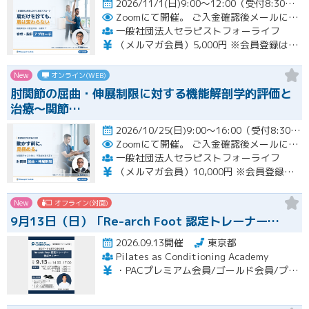
2026/11/1(日)9:00～12:00（受付8:30～）開催
Zoomにて開催。
ご入金確認後メールにてURLをお知らせいたします。
一般社団法人セラピストフォーライフ
（メルマガ会員）5,000円 ※会員登録はホームページより無料で行って頂けます。 会員限定特典あり！
New
オンライン(WEB)
肘関節の屈曲・伸展制限に対する機能解剖学的評価と
治療～関節…
2026/10/25(日)9:00～16:00（受付8:30～） （※途中、１時間のお昼休憩あり）開催
Zoomにて開催。
ご入金確認後メールにてURLをお知らせいたします。
一般社団法人セラピストフォーライフ
（メルマガ会員）10,000円 ※会員登録はホームページより無料で行って頂けます。 会員限定特典あり！
New
オフライン(対面)
9月13日（日）「Re-arch Foot 認定トレーナー…
2026.09.13開催
東京都
Pilates as Conditioning Academy
・PACプレミアム会員/ゴールド会員/プラチナ会員：9,900円（税込） ・PACスタンダード会員：13,200円（税込） ・フリー会員：16,500円（税込）