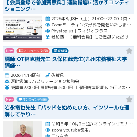
［会員登録で参加費無料］運動指導に活かすコンディ
ショニング…
2026年8月8日（土）21:00〜22:00（質疑応答を含む）開催
Zoomミーティング形式で開催いたします。
Physioplus｜フィジオプラス
参加費：［無料会員］にご登録いただければ無料 ・月額会員：参加無料 ・年額会員：参加無料 ・通常チケット：5,000円（税込）
New
オフライン(対面)
資料有
講師:OT林克樹先生 久保拓哉先生(九州栄養福祉大学
講師…
2026.11.14開催
佐賀県
河畔病院リハビリテーション勉強会
受講費:9000円 懇親会費:5000円 土曜日唐津駅周辺で行います。
New
オンライン(WEB)
岩永竜也先生「パッドを始めたい方、インソールを理
解してやり…
令和８年 10月2日(金) オンラインセミナー 20:00〜22:00 10月18日(日) 実技セミナー（…開催
zoom youtube使用。
ロクな会