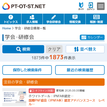
Home
学会・研修会情報一覧
学会
・
研修会
カレンダー
検索
並べ替え
クリア
1873
1873件中
件表示
保存した検索条件
最近の検索履歴
注目の学会・研修会
愛知県 2026.08.08開催
オフライン(対面)
ホワイトデール：IPNFA®︎認定…
国際PNF協会（IPNFA®）認定アドバンスコース レベ
ル…