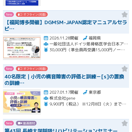
New
オフライン(対面)
【福岡博多開催】DGMSM-JAPAN認定マニュアルセラ
ピ…
2026.11.28開催
福岡県
一般社団法人ドイツ筋骨格医学会日本アカデミー（DGMSM-JAPAN）福岡博多会場
30,000円（準会員再受講15,000円／一般会員13,000円）
New
オフライン(対面)
40名限定｜小児の構音障害の評価と訓練－[s]の置換
の訓練…
2027.01.17開催
東京都
株式会社gene
9,900円（税込） ※12月8日（火）までの限定価格※ 12月9日（水）以降のお申込みは13,200円（税込）となります。 当日会場にてお支払いください（現金のみ） 【キャンセルについて】 1月11日（月）午前8時以降のキャンセルは、キャンセル料（セミナー受講料全額）が発生いたします。
New
動画教材
第43回 長崎大学呼吸リハビリテーションセミナー