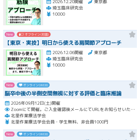
2026.12.20開催
東京都
埼玉臨床研究会
10000
New
オフライン(対面)
【東京・実技】明日から使える肩関節アプローチ
2026.12.06開催
東京都
埼玉臨床研究会
10000
New
オンライン(WEB)
脳卒中後の半側空間無視に対する評価と臨床推論
2026年09月12日(土)開催
Zoomにて開催。ご入金確認後メールにてURLをお知らせいたします。
北里作業療法学会
北里作業療法学会会員・学生無料、非会員1000円
New
オンライン(WEB)