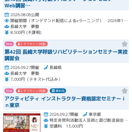
Web講習…
2026.08.06公開
開催期間（オンデマンド配信によるeラーニング） 2026年10月2日（金）～10月29日（木）
長崎大学 夢塾
8,500円 (不課税)
New
オフライン(対面)
第42回 長崎大学呼吸リハビリテーションセミナー実技
講習会
2026.09.27開催
長崎県
長崎大学 夢塾
7,000円（テキスト代込み）
New
オフライン(対面)
資料有
アクティビティ インストラクター資格認定セミナーｉ
ｎ東京
2026.09.27開催
東京都
特定非営利活動法人芸術と遊び創造協会 高齢者アクティビティ開発センター
受講料 13,000円