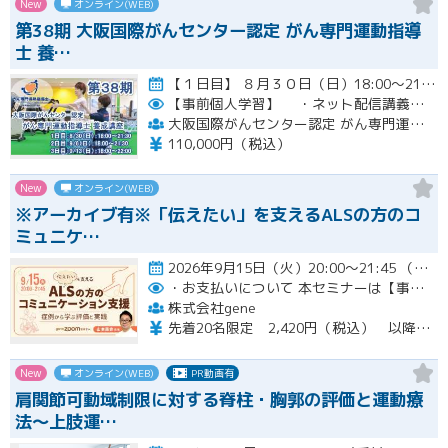
New
オンライン(WEB)
第38期 大阪国際がんセンター認定 がん専門運動指導
士 養…
【１日目】 ８月３０日（日）18:00～21:30 ［ 集合学習の内容 ］ ① 開講式 ② カウンセリングの実…開催
【事前個人学習】
・ネット配信講義の動画ＵＲＬをお知らせします。
大阪国際がんセンター認定 がん専門運動指導士 事務局
110,000円（税込）
New
オンライン(WEB)
※アーカイブ有※「伝えたい」を支えるALSの方のコ
ミュニケ…
2026年9月15日（火）20:00～21:45 （受付開始時間 19:45）開催
・お支払いについて
本セミナーは【事前支払い（クレジットカード・銀行振込）】です。
株式会社gene
先着20名限定 2,420円（税込） 以降3,000円（税込） ※お支払い方法：クレジットカード・銀行振込 【キャンセルについて】 決済後はいかなる理由でも返金はいたしませんのでご了承ください。 受講料をお支払いいただいた方には、後日アーカイブの視聴URLをお送りいたします。
New
オンライン(WEB)
PR動画有
肩関節可動域制限に対する脊柱・胸郭の評価と運動療
法〜上肢運…