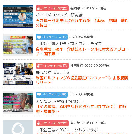
福岡県 2026.09.20開催
オフライン(対面)
バイオメカセラピー研究会
石井慎一郎先生による超実践型 3days 福岡 動作
分析コ…
2026.08.08開催
オンライン(WEB)
一般社団法人セラピストフォーライフ
食事環境・操作・介助法をトータルに考えるアプロー
チ～嚥下障…
神奈川県 2026.09.06開催
オフライン(対面)
株式会社Holos Lab
米国ロルフィング®︎協会認定ロルファー™️による筋膜
リリー…
2026.09.08開催
オンライン(WEB)
アワセラ ～Awa Therapi…
【その腰痛、原因を見極められていますか？】 伸展
型・屈曲型…
東京都 2026.08.30開催
オフライン(対面)
一般社団法人POSトータルケアサポ…