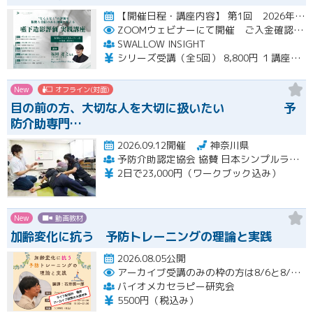
【開催日程・講座内容】 第1回 2026年10月31日（土）19：00～20：30（見逃し配信視聴期間：2026…開催
ZOOMウェビナーにて開催 ご入金確認後メールにてURLをお知らせいたします
SWALLOW INSIGHT
シリーズ受講（全5回） 8,800円 １講座ごと 2,200円
New
オフライン(対面)
目の前の方、大切な人を大切に扱いたい 予
防介助専門…
2026.09.12開催
神奈川県
予防介助認定協会 協賛 日本シンプルラーニング協会 楽な動きの学習会
2日で23,000円（ワークブック込み）
New
動画教材
加齢変化に抗う 予防トレーニングの理論と実践
2026.08.05公開
アーカイブ受講のみの枠の方は8/6と8/20におこなわれる配信終了後に視聴URLをお送りします。
バイオメカセラピー研究会
5500円（税込み）