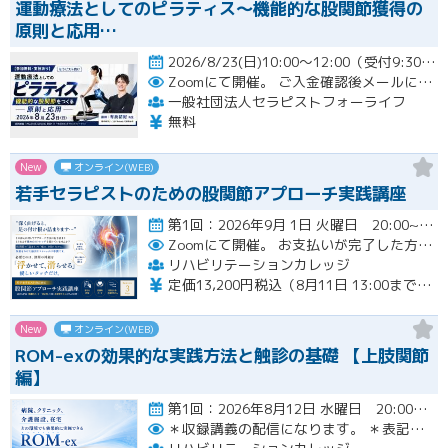
運動療法としてのピラティス〜機能的な股関節獲得の
原則と応用…
2026/8/23(日)10:00～12:00（受付9:30～）開催
Zoomにて開催。
ご入金確認後メールにてURLをお知らせいたします。
一般社団法人セラピストフォーライフ
無料
New
オンライン(WEB)
若手セラピストのための股関節アプローチ実践講座
第1回：2026年9月 1日 火曜日 20:00~21:00 第2回：2026年9月15日 火曜日 20:00~2…開催
Zoomにて開催。
お支払いが完了した方のみzoomのリンクと資料が確認できるシステムとなっております。お支払いが確認できない場合は【自動キャンセル】となります。
リハビリテーションカレッジ
定価13,200円税込（8月11日 13:00までのお申し込みにて3,300円オフでご受講いただけます）
New
オンライン(WEB)
ROM-exの効果的な実践方法と触診の基礎 【上肢関節
編】
第1回：2026年8月12日 水曜日 20:00~21:00 第2回：2026年8月19日 水曜日 20:00~21…開催
＊収録講義の配信になります。
＊表記された日時に限定して配信します。