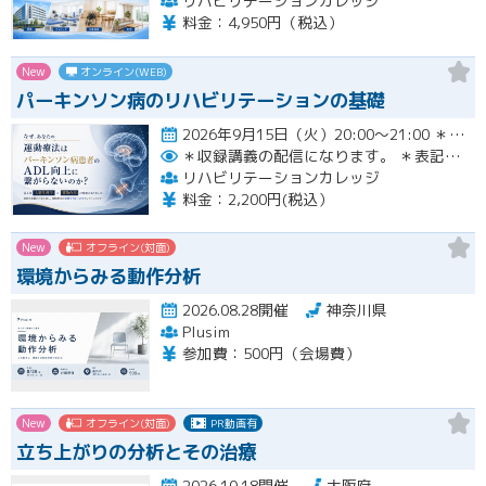
リハビリテーションカレッジ
料金：4,950円（税込）
New
オンライン(WEB)
パーキンソン病のリハビリテーションの基礎
2026年9月15日（火）20:00〜21:00 ＊収録講義の配信になります。 ＊表記された日時に限定して…開催
＊収録講義の配信になります。
＊表記された日時に限定して配信します。
リハビリテーションカレッジ
料金：2,200円(税込）
New
オフライン(対面)
環境からみる動作分析
2026.08.28開催
神奈川県
Plusim
参加費：500円（会場費）
New
オフライン(対面)
PR動画有
立ち上がりの分析とその治療
2026.10.18開催
大阪府