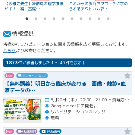
【坂雅之先生】凍結肩の理学療法
これからの歩行アプローチに求め
ビギナー編 基礎…
られるアウトカム評…
情報提供
皆様からリハビテーションに関する情報を広く募集しております。
こちら
よりお寄せください。
1873件
が該当しました 1 ～ 40 件を表示中
New
オンライン(WEB)
【無料講義】明日から臨床が変わる 画像・触診×血
液データの…
8月20日（木） 20:00 - 21:00 ＊質疑応答とアンケート回答の時間を含みます。終了時間は余裕を持っ…開催
Google meetにて開催。
リハビリテーションカレッジ
無料
New
動画教材
PR動画有