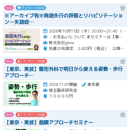
New
オンライン(WEB)
※アーカイブ有※発語失行の評価とリハビリテーショ
ン－失語症…
2026年10月15日（木）20:00～21:45 （受付開始時間 19:45）開催
・お支払いについて
本セミナーは【事前支払い（クレジットカード・銀行振込）】です。
株式会社gene
先着20名限定 2,420円（税込） 以降3,000円（税込） ※お支払い方法：クレジットカード・銀行振込 【キャンセルについて】 決済後はいかなる理由でも返金はいたしませんのでご了承ください。 受講料をお支払いいただいた方には、後日アーカイブの視聴URLをお送りいたします。
New
オフライン(対面)
【東京、実技】整形外科で明日から使える姿勢・歩行
アプローチ…
2026.11.01開催
東京都
埼玉臨床研究会
１００００円
New
オフライン(対面)
【東京・実技】筋膜アプローチセミナー