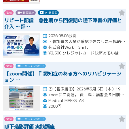
New
動画教材
PR動画有
リピート配信 急性期から回復期の嚥下障害の評価と
介入 〜評…
2026.08.06公開
・参加費の入金が確認できましたら視聴用URLとパスワードおよび資料をお申込みいただきましたメールアドレスに送付します。
株式会社Work Shift
¥2,500 クレジットカード決済あるいは銀行振込となります。
New
オンライン(WEB)
【zoom開催】『 認知症のある方へのリハビリテーシ
ョン …
③【臨床編①】2026年3月 5日（木）19:00〜21:00（アーカイブ配信１ヶ月間） ④【臨床編②】2026年…開催
zoomにて開催。
資 料：講習会３日前までに、PDFデータまたはGoogleドライブにてお送りいたします。
Medical MARKSTAR
2000円
New
オンライン(WEB)
嚥下造影評価 実践講座