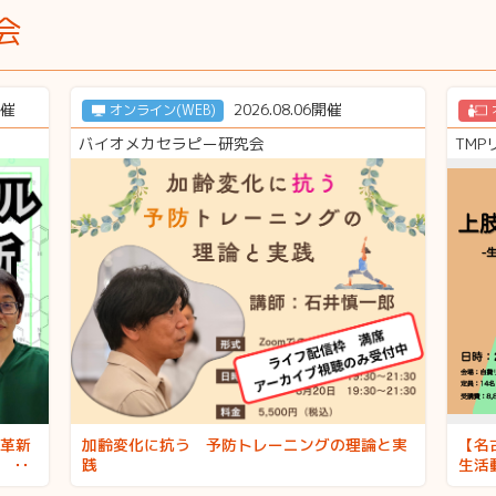
会
開催
2026.08.06開催
オンライン(WEB)
バイオメカセラピー研究会
TM
革新
加齢変化に抗う 予防トレーニングの理論と実
【名
践
生活
御を