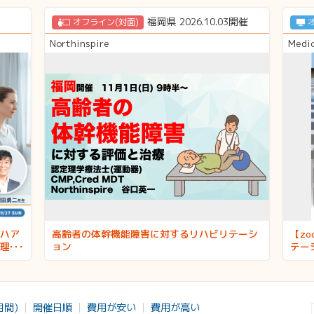
福岡県 2026.10.03開催
オフライン(対面)
Northinspire
Medi
ハア
高齢者の体幹機能障害に対するリハビリテーシ
【z
理と
ョン
テー
月間)
開催日順
費用が安い
費用が高い