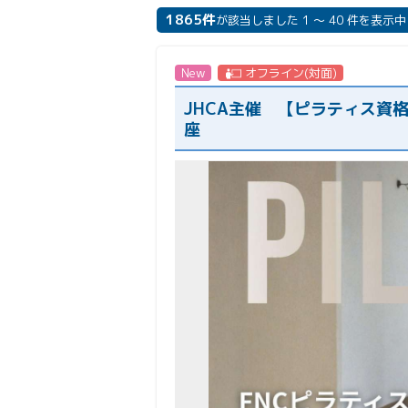
1865件
が該当しました 1 ～ 40 件を表示中
New
オフライン(対面)
JHCA主催 【ピラティス資
座