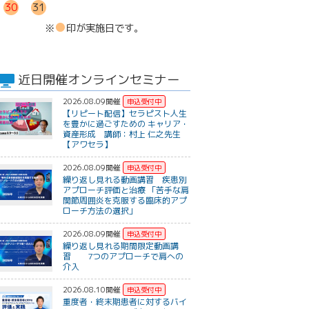
30
31
●
※
印が実施日です。
近日開催オンラインセミナー
2026.08.09開催
【リピート配信】セラピスト人生
を豊かに過ごすための キャリア・
資産形成 講師：村上 仁之先生
【アワセラ】
2026.08.09開催
繰り返し見れる動画講習 疾患別
アプローチ評価と治療 「苦手な肩
関節周囲炎を克服する臨床的アプ
ローチ方法の選択」
2026.08.09開催
繰り返し見れる期間限定動画講
習 7つのアプローチで肩への
介入
2026.08.10開催
重度者・終末期患者に対するバイ