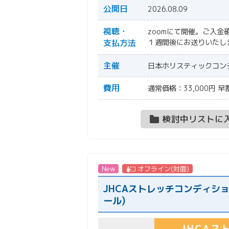
公開日
2026.08.09
視聴・
zoomにて開催。ご入金
支払方法
１週間後にお送りいたし
主催
日本ホリスティックコン
費用
通常価格：33,000円 早割
検討中リストに
New
オフライン(対面)
JHCAストレッチコンディシ
ール)