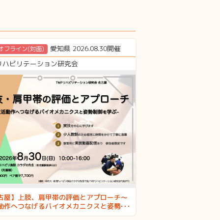
愛知県 2026.08.30開催
オフライン(対面)
Pリハビリテーション研究会
古屋】上肢、肩甲帯の評価とアプローチ〜
動作へつなげるバイオメカニクスと姿勢制
学ぶ〜