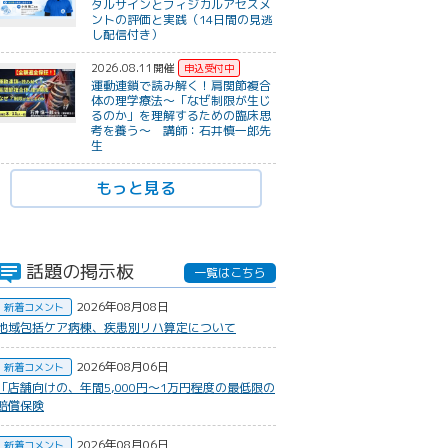
タルサインとフィジカルアセスメ
ントの評価と実践（14日間の見逃
し配信付き）
2026.08.11開催
運動連鎖で読み解く！肩関節複合
体の理学療法〜「なぜ制限が生じ
るのか」を理解するための臨床思
考を養う〜 講師：石井慎一郎先
生
もっと見る
話題の掲示板
一覧はこちら
2026年08月08日
新着コメント
地域包括ケア病棟、疾患別リハ算定について
2026年08月06日
新着コメント
​「店舗向けの、年間5,000円〜1万円程度の最低限の
賠償保険
2026年08月06日
新着コメント