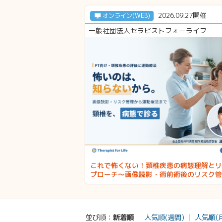
2026.09.27開催
オンライン(WEB)
一般社団法人セラピストフォーライフ
これで怖くない！頸椎疾患の病態理解とリ
プローチ〜画像読影・術前術後のリスク管
治療介入〜 講師：瀧田勇二先生
新着順
人気順(週間)
人気順(