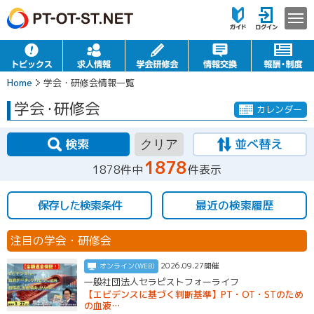
Home
学会・研修会情報一覧
学会
・
研修会
カレンダー
検索
並べ替え
クリア
1878
1878件中
件表示
保存した検索条件
最近の検索履歴
注目の学会・研修会
2026.09.27開催
オンライン(WEB)
一般社団法人セラピストフォーライフ
【エビデンスに基づく判断基準】PT・OT・STのため
の血液…