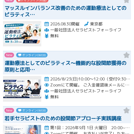
マッスルインバランス改善のための運動療法としての
ピラティス…
2026.08.30開催
東京都
一般社団法人セラピストフォーライフ
無料
New
オンライン(WEB)
運動療法としてのピラティス〜機能的な股関節獲得の
原則と応用…
2026/8/23(日)10:00～12:00（受付9:30～）開催
Zoomにて開催。
ご入金確認後メールにてURLをお知らせいたします。
一般社団法人セラピストフォーライフ
無料
New
オンライン(WEB)
若手セラピストのための股関節アプローチ実践講座
第1回：2026年9月 1日 火曜日 20:00~21:00 第2回：2026年9月15日 火曜日 20:00~2…開催
Zoomにて開催。
お支払いが完了した方のみzoomのリンクと資料が確認できるシステムとなっております。お支払いが確認できない場合は【自動キャンセル】となります。