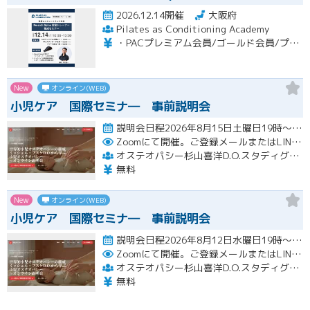
2026.12.14開催
大阪府
Pilates as Conditioning Academy
・PACプレミアム会員/ゴールド会員/プラチナ会員：9,900円（税込） ・PACスタンダード会員：13,200円（税込） ・フリー会員：16,500円（税込）
New
オンライン(WEB)
小児ケア 国際セミナ― 事前説明会
説明会日程2026年8月15日土曜日19時～1時間ほど 本セミナーは2027年 ①5月2日～5日または ②5月7…開催
Zoomにて開催。ご登録メールまたはLINE登録の確認後メールにてURLをお知らせいたします。
オステオパシー杉山喜洋D.O.スタディグループ
無料
New
オンライン(WEB)
小児ケア 国際セミナ― 事前説明会
説明会日程2026年8月12日水曜日19時～1時間ほど 本セミナーは2027年 ①5月2日～5日または ②5月7…開催
Zoomにて開催。ご登録メールまたはLINE登録の確認後メールにてURLをお知らせいたします。
オステオパシー杉山喜洋D.O.スタディグループ
無料