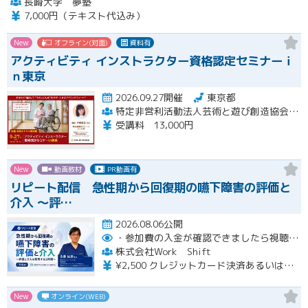
長崎大学 夢塾
7,000円（テキスト代込み）
New
オフライン(対面)
資料有
アクティビティ インストラクター資格認定セミナーｉ
ｎ東京
2026.09.27開催
東京都
特定非営利活動法人芸術と遊び創造協会 高齢者アクティビティ開発センター
受講料 13,000円
New
動画教材
PR動画有
リピート配信 急性期から回復期の嚥下障害の評価と
介入 〜評…
2026.08.06公開
・参加費の入金が確認できましたら視聴用URLとパスワードおよび資料をお申込みいただきましたメールアドレスに送付します。
株式会社Work Shift
¥2,500 クレジットカード決済あるいは銀行振込となります。
New
オンライン(WEB)