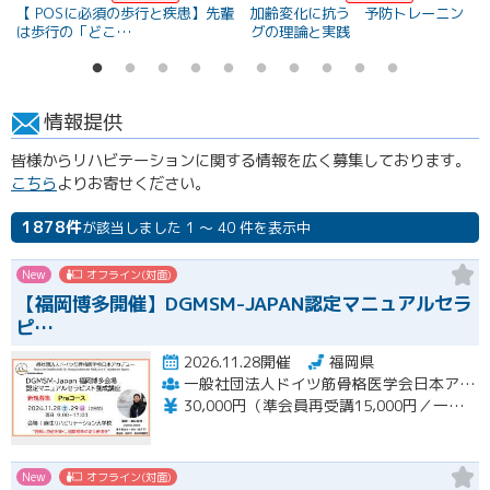
【 POSに必須の歩行と疾患】先輩
加齢変化に抗う 予防トレーニン
は歩行の「どこ…
グの理論と実践
情報提供
皆様からリハビテーションに関する情報を広く募集しております。
こちら
よりお寄せください。
1878件
が該当しました 1 ～ 40 件を表示中
New
オフライン(対面)
【福岡博多開催】DGMSM-JAPAN認定マニュアルセラ
ピ…
2026.11.28開催
福岡県
一般社団法人ドイツ筋骨格医学会日本アカデミー（DGMSM-JAPAN）福岡博多会場
30,000円（準会員再受講15,000円／一般会員13,000円）
New
オフライン(対面)