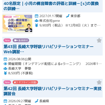
40名限定｜小児の構音障害の評価と訓練－[s]の置換
の訓練…
2027.01.17開催
東京都
株式会社gene
9,900円（税込） ※12月8日（火）までの限定価格※ 12月9日（水）以降のお申込みは13,200円（税込）となります。 当日会場にてお支払いください（現金のみ） 【キャンセルについて】 1月11日（月）午前8時以降のキャンセルは、キャンセル料（セミナー受講料全額）が発生いたします。
New
動画教材
第43回 長崎大学呼吸リハビリテーションセミナー
Web講習…
2026.08.06公開
開催期間（オンデマンド配信によるeラーニング） 2026年10月2日（金）～10月29日（木）
長崎大学 夢塾
8,500円 (不課税)
New
オフライン(対面)
第42回 長崎大学呼吸リハビリテーションセミナー実技
講習会
2026.09.27開催
長崎県