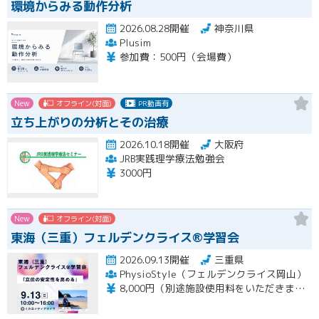
環境からみる動作分析
2026.08.28開催
神奈川県
Plusim
参加費：500円（会場費）
New
オフライン(対面)
PR動画有
立ち上がりの分析とその治療
2026.10.18開催
大阪府
JRB実践理学療法勉強会
3000円
New
オフライン(対面)
東海（三重）フェルデンクライス®学習会
2026.09.13開催
三重県
PhysioStyle（フェルデンクライス岡山）
8,000円（別途施設使用料をいただきます）