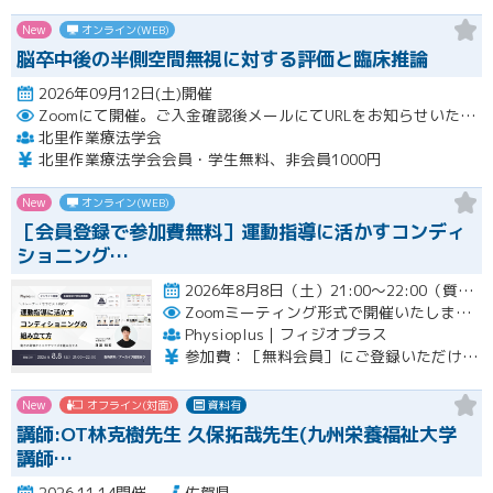
New
オンライン(WEB)
脳卒中後の半側空間無視に対する評価と臨床推論
2026年09月12日(土)開催
Zoomにて開催。ご入金確認後メールにてURLをお知らせいたします。
北里作業療法学会
北里作業療法学会会員・学生無料、非会員1000円
New
オンライン(WEB)
［会員登録で参加費無料］運動指導に活かすコンディ
ショニング…
2026年8月8日（土）21:00〜22:00（質疑応答を含む）開催
Zoomミーティング形式で開催いたします。
Physioplus｜フィジオプラス
参加費：［無料会員］にご登録いただければ無料 ・月額会員：参加無料 ・年額会員：参加無料 ・通常チケット：5,000円（税込）
New
オフライン(対面)
資料有
講師:OT林克樹先生 久保拓哉先生(九州栄養福祉大学
講師…
2026.11.14開催
佐賀県