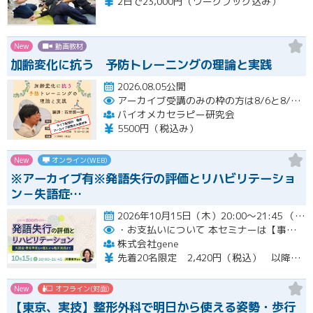
2日で23,000円（ワークブック込み）
New
動画教材
加齢変化に抗う 予防トレーニングの理論と実践
2026.08.05公開
アーカイブ受講のみの枠の方は8/6と8/20におこなわれる配信終了後に視聴URLをお送りします。
バイオメカセラピー研究会
5500円（税込み）
New
オンライン(WEB)
※アーカイブ有※発語失行の評価とリハビリテーショ
ン－失語症…
2026年10月15日（木）20:00～21:45 （受付開始時間 19:45）開催
・お支払いについて
本セミナーは【事前支払い（クレジットカード・銀行振込）】です。
株式会社gene
先着20名限定 2,420円（税込） 以降3,000円（税込） ※お支払い方法：クレジットカード・銀行振込 【キャンセルについて】 決済後はいかなる理由でも返金はいたしませんのでご了承ください。 受講料をお支払いいただいた方には、後日アーカイブの視聴URLをお送りいたします。
New
オフライン(対面)
【東京、実技】整形外科で明日から使える姿勢・歩行