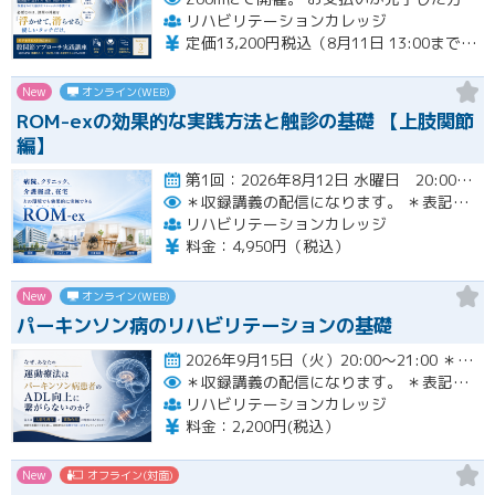
リハビリテーションカレッジ
定価13,200円税込（8月11日 13:00までのお申し込みにて3,300円オフでご受講いただけます）
New
オンライン(WEB)
ROM-exの効果的な実践方法と触診の基礎 【上肢関節
編】
第1回：2026年8月12日 水曜日 20:00~21:00 第2回：2026年8月19日 水曜日 20:00~21…開催
＊収録講義の配信になります。
＊表記された日時に限定して配信します。
リハビリテーションカレッジ
料金：4,950円（税込）
New
オンライン(WEB)
パーキンソン病のリハビリテーションの基礎
2026年9月15日（火）20:00〜21:00 ＊収録講義の配信になります。 ＊表記された日時に限定して…開催
＊収録講義の配信になります。
＊表記された日時に限定して配信します。
リハビリテーションカレッジ
料金：2,200円(税込）
New
オフライン(対面)