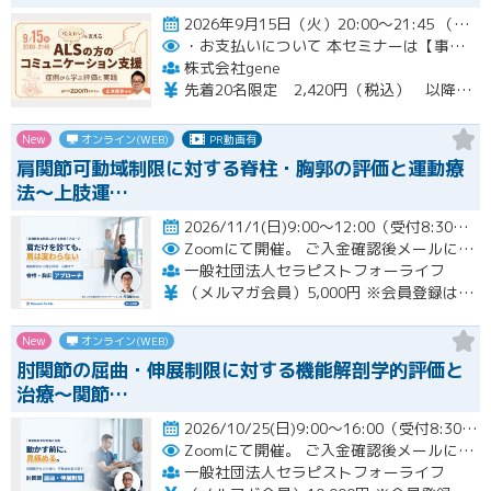
2026年9月15日（火）20:00～21:45 （受付開始時間 19:45）開催
・お支払いについて
本セミナーは【事前支払い（クレジットカード・銀行振込）】です。
株式会社gene
先着20名限定 2,420円（税込） 以降3,000円（税込） ※お支払い方法：クレジットカード・銀行振込 【キャンセルについて】 決済後はいかなる理由でも返金はいたしませんのでご了承ください。 受講料をお支払いいただいた方には、後日アーカイブの視聴URLをお送りいたします。
New
オンライン(WEB)
PR動画有
肩関節可動域制限に対する脊柱・胸郭の評価と運動療
法〜上肢運…
2026/11/1(日)9:00～12:00（受付8:30～）開催
Zoomにて開催。
ご入金確認後メールにてURLをお知らせいたします。
一般社団法人セラピストフォーライフ
（メルマガ会員）5,000円 ※会員登録はホームページより無料で行って頂けます。 会員限定特典あり！
New
オンライン(WEB)
肘関節の屈曲・伸展制限に対する機能解剖学的評価と
治療～関節…
2026/10/25(日)9:00～16:00（受付8:30～） （※途中、１時間のお昼休憩あり）開催
Zoomにて開催。
ご入金確認後メールにてURLをお知らせいたします。
一般社団法人セラピストフォーライフ