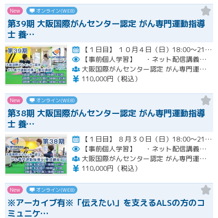
New
オンライン(WEB)
第39期 大阪国際がんセンター認定 がん専門運動指導
士 養…
【１日目】 １０月４日（日）18:00～21:30 ［ 集合学習の内容 ］ ① 開講式 ② カウンセリングの実…開催
【事前個人学習】
・ネット配信講義の動画ＵＲＬをお知らせします。
大阪国際がんセンター認定 がん専門運動指導士 事務局
110,000円（税込）
New
オンライン(WEB)
第38期 大阪国際がんセンター認定 がん専門運動指導
士 養…
【１日目】 ８月３０日（日）18:00～21:30 ［ 集合学習の内容 ］ ① 開講式 ② カウンセリングの実…開催
【事前個人学習】
・ネット配信講義の動画ＵＲＬをお知らせします。
大阪国際がんセンター認定 がん専門運動指導士 事務局
110,000円（税込）
New
オンライン(WEB)
※アーカイブ有※「伝えたい」を支えるALSの方のコ
ミュニケ…