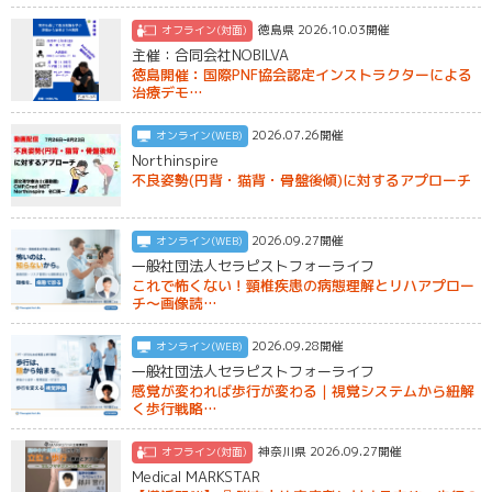
徳島県 2026.10.03開催
オフライン(対面)
主催：合同会社NOBILVA
徳島開催：国際PNF協会認定インストラクターによる
治療デモ…
2026.07.26開催
オンライン(WEB)
Northinspire
不良姿勢(円背・猫背・骨盤後傾)に対するアプローチ
2026.09.27開催
オンライン(WEB)
一般社団法人セラピストフォーライフ
これで怖くない！頸椎疾患の病態理解とリハアプロー
チ〜画像読…
2026.09.28開催
オンライン(WEB)
一般社団法人セラピストフォーライフ
感覚が変われば歩行が変わる｜視覚システムから紐解
く歩行戦略…
神奈川県 2026.09.27開催
オフライン(対面)
Medical MARKSTAR