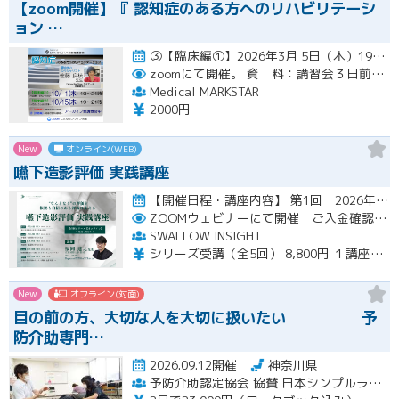
【zoom開催】『 認知症のある方へのリハビリテーシ
ョン …
③【臨床編①】2026年3月 5日（木）19:00〜21:00（アーカイブ配信１ヶ月間） ④【臨床編②】2026年…開催
zoomにて開催。
資 料：講習会３日前までに、PDFデータまたはGoogleドライブにてお送りいたします。
Medical MARKSTAR
2000円
New
オンライン(WEB)
嚥下造影評価 実践講座
【開催日程・講座内容】 第1回 2026年10月31日（土）19：00～20：30（見逃し配信視聴期間：2026…開催
ZOOMウェビナーにて開催 ご入金確認後メールにてURLをお知らせいたします
SWALLOW INSIGHT
シリーズ受講（全5回） 8,800円 １講座ごと 2,200円
New
オフライン(対面)
目の前の方、大切な人を大切に扱いたい 予
防介助専門…
2026.09.12開催
神奈川県
予防介助認定協会 協賛 日本シンプルラーニング協会 楽な動きの学習会