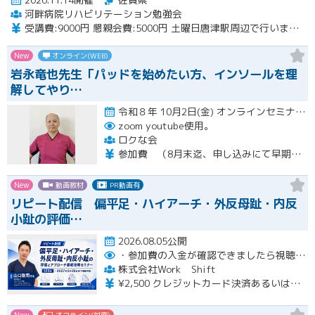
河畔病院リハビリテーション勉強会
受講費:9000円 懇親会費:5000円 土曜日唐津駅周辺で行います。
New
オンライン(WEB)
岩永竜也先生「パッドを始めたい方、インソールを理
解してやり…
令和８年 10月2日(金) オンラインセミナー 20:00〜22:00 10月18日(日) 実技セミナー（…開催
zoom youtube使用。
ロクな会
参加費 （8月末迄、申し込みにて早期申し込み割引） オンライン➕実技セミナー（対面式） 15500円 （8月末迄申し込みにて14500円） オンライン➕実技セミナーアーカイブ視聴 11000円 （8月末迄申し込みにて10000円） ※オンラインセミナーは後日、アーカイブ視聴可能です。 ※実技セミナー（対面式）参加者も後日、実技セミナーアーカイブ視聴可能です。
New
動画教材
PR動画有
リピート配信 偏平足・ハイアーチ・外反母趾・内反
小趾の評価…
2026.08.05公開
・参加費の入金が確認できましたら視聴用URLとパスワードおよび資料をお申込みいただきましたメールアドレスに送付します。
株式会社Work Shift
¥2,500 クレジットカード決済あるいは銀行振込となります。
New
オフライン(対面)