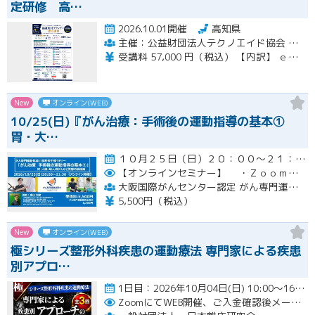
定研修 高…
2026.10.01開催
高知県
主催：公益財団法人テクノエイド協会 集合研修会場期間：一般社団法人ナチュラルハートフルケアネットワーク
受講料 57,000 円（税込） 【内訳】 ｅラーニング受講料・テキスト代 21,000 円（税込） 集合講習受講料 36,000 円（税込） ※インターネットに係る通信料（回線料）は、受講料には含まれません。
New
オンライン(WEB)
10/25(日)『がん治療：手術後の運動指導の基本①
胃・大…
１０月２５日（日）２０：００～２１：３０開催
【オンラインセミナー】
・Ｚｏｏｍにて開催。事前にＵＲＬをメールにてお知らせします。
大阪国際がんセンター認定 がん専門運動指導士 事務局（ルネサンス運動支援センター内）
5,500円（税込）
New
オンライン(WEB)
極シリーズ整形外科疾患の運動療法 専門家による疾患
別アプロ…
1日目：2026年10月04日(日) 10:00〜16:00 2日目：2026年10月25日(日) 10:00〜16…開催
ZoomにてWEB開催、ご入金確認後メールにてURLをお知らせいたします。