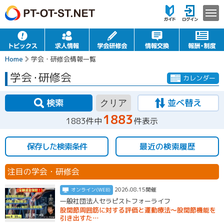
Home
学会・研修会情報一覧
学会
・
研修会
カレンダー
検索
並べ替え
クリア
1883
1883件中
件表示
保存した検索条件
最近の検索履歴
注目の学会・研修会
2026.08.15開催
オンライン(WEB)
一般社団法人セラピストフォーライフ
股関節周囲筋に対する評価と運動療法〜股関節機能を
引き出すた…