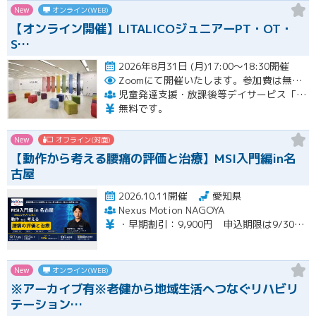
New
オンライン(WEB)
【オンライン開催】LITALICOジュニアーPT・OT・
S…
2026年8月31日 (月)17:00～18:30開催
Zoomにて開催いたします。参加費は無料です。
児童発達支援・放課後等デイサービス「LITALICOジュニア」
無料です。
New
オフライン(対面)
【動作から考える腰痛の評価と治療】MSI入門編in名
古屋
2026.10.11開催
愛知県
Nexus Motion NAGOYA
・早期割引：9,900円 申込期限は9/30（水）まで ・通常価格：12,100円 ・再受講：6,600円（MSI入門編受講歴のある方）※８名限定
New
オンライン(WEB)
※アーカイブ有※老健から地域生活へつなぐリハビリ
テーション…