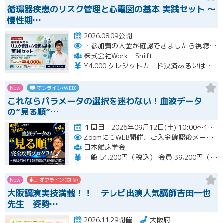
循環器疾患のリスク管理と心電図の基本 実践セット ～
慢性期…
2026.08.09公開
・参加費の入金が確認できましたら視聴用URLとパスワードおよび資料をお申込みいただきましたメールアドレスに送付します。
株式会社Work Shift
¥4,000 クレジットカード決済あるいは銀行振込となります。
New
オンライン(WEB)
これならパラメータの選択を迷わない！血液データ
の“見る順”…
１回目：2026年09月12日(土) 10:00〜16:00 ２回目：2026年10月31日(土) 10:00〜16…開催
ZoomにてWEB開催、ご入金確認後メールにてURLをお知らせいたします。
日本離床学会
一般 51,200円（税込） 会員 39,200円（税込）
New
オフライン(対面)
大阪講演実技満載！！ テレビ出演人気講師吉田一也
先生 姿勢…
2026.11.29開催
大阪府