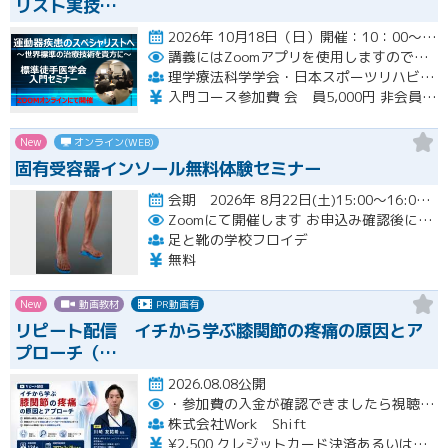
リスト実技…
2026年 10月18日（日）開催：10：00～17：00 6時間の入門コースWebセミナー開催
講義にはZoomアプリを使用しますので受講生の皆様は各自準備をお願いいたします。
理学療法科学学会・日本スポーツリハビリテーション学会・標準徒手医学会 運動器疾患スペシャリスト実技講習会（三学会合同標準徒手医学講習会）
入門コース参加費 会 員5,000円 非会員6,000円
New
オンライン(WEB)
固有受容器インソール無料体験セミナー
会期 2026年 8月22日(土)15:00～16:00開催
Zoomにて開催します
お申込み確認後に、メールにてZOOM招待メールを送ります
足と靴の学校フロイデ
無料
New
動画教材
PR動画有
リピート配信 イチから学ぶ膝関節の疼痛の原因とア
プローチ（…
2026.08.08公開
・参加費の入金が確認できましたら視聴用URLとパスワードおよび資料をお申込みいただきましたメールアドレスに送付します。
株式会社Work Shift
¥2,500 クレジットカード決済あるいは銀行振込となります。