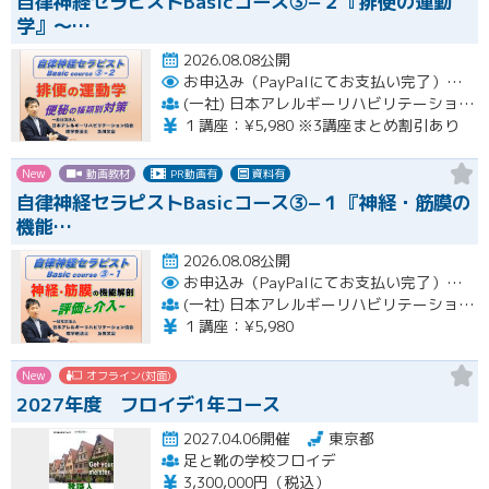
自律神経セラピストBasicコース③−２『排便の運動
学』〜…
2026.08.08公開
お申込み（PayPalにてお支払い完了）後にメール or LINEオープンチャットより、アーカイブ視聴の際に必要なリンクをお送りいたします。
(一社) 日本アレルギーリハビリテーション協会
１講座：¥5,980 ※3講座まとめ割引あり
New
動画教材
PR動画有
資料有
自律神経セラピストBasicコース③−１『神経・筋膜の
機能…
2026.08.08公開
お申込み（PayPalにてお支払い完了）後にメール or LINEオープンチャットより、アーカイブ視聴の際に必要なリンクをお送りいたします。
(一社) 日本アレルギーリハビリテーション協会
１講座：¥5,980
New
オフライン(対面)
2027年度 フロイデ1年コース
2027.04.06開催
東京都
足と靴の学校フロイデ
3,300,000円（税込）