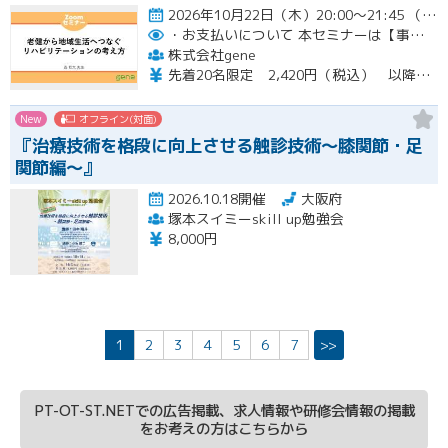
2026年10月22日（木）20:00～21:45 （受付開始時間 19:45）開催
・お支払いについて
本セミナーは【事前支払い（クレジットカード・銀行振込）】です。
株式会社gene
先着20名限定 2,420円（税込） 以降3,000円（税込） ※お支払い方法：クレジットカード・銀行振込 【キャンセルについて】 決済後はいかなる理由でも返金はいたしませんのでご了承ください。 受講料をお支払いいただいた方には、後日アーカイブの視聴URLをお送りいたします。
New
オフライン(対面)
『治療技術を格段に向上させる触診技術～膝関節・足
関節編～』
2026.10.18開催
大阪府
塚本スイミーskill up勉強会
8,000円
1
2
3
4
5
6
7
>>
PT-OT-ST.NETでの広告掲載、求人情報や研修会情報の掲載
をお考えの方はこちらから