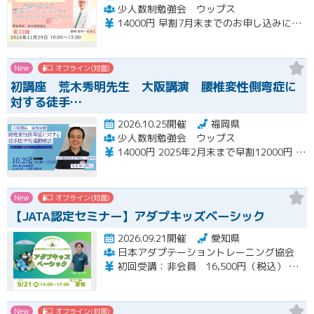
少人数制勉強会 ウップス
14000円 早割7月末までのお申し込みにて12000 さらにペア割2000円引き
New
オフライン(対面)
初講座 荒木秀明先生 大阪講演 腰椎変性側弯症に
対する徒手…
2026.10.25開催
福岡県
少人数制勉強会 ウップス
14000円 2025年2月末まで早割12000円 ペア割さらに1000円引き
New
オフライン(対面)
【JATA認定セミナー】アダプキッズベーシック
2026.09.21開催
愛知県
日本アダプテーショントレーニング協会
初回受講：非会員 16,500円（税込） 一般会員 14,850円（税込） 特待会員 13,200円（税込) 会員再受講：一般会員 3,712円（税込） 特待会員 3,300円（税込）
New
オフライン(対面)