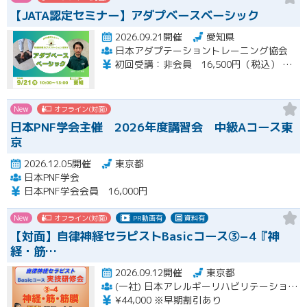
【JATA認定セミナー】アダプベースベーシック
2026.09.21開催
愛知県
日本アダプテーショントレーニング協会
初回受講：非会員 16,500円（税込） 一般会員 14,850円（税込） 特待会員 13,200円（税込) 会員再受講：一般会員 3,712円（税込） 特待会員 3,300円（税込） 支払い方法：銀行事前振り込み
New
オフライン(対面)
日本PNF学会主催 2026年度講習会 中級Aコース東
京
2026.12.05開催
東京都
日本PNF学会
日本PNF学会会員 16,000円
New
オフライン(対面)
PR動画有
資料有
【対面】自律神経セラピストBasicコース③−4『神
経・筋…
2026.09.12開催
東京都
(一社) 日本アレルギーリハビリテーション協会
¥44,000 ※早期割引あり