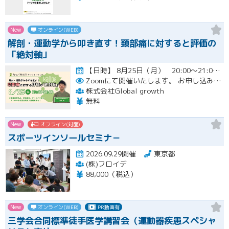
New
オンライン(WEB)
解剖・運動学から叩き直す！頚部痛に対すると評価の
「絶対軸」
【日時】 8月25日（月） 20:00〜21:00 （質疑応答込み）開催
Zoomにて開催いたします。
お申し込み者様には開催当日にZoomのリンクをお送りいたします。
株式会社Global growth
無料
New
オフライン(対面)
スポーツインソールセミナ－
2026.09.29開催
東京都
(株)フロイデ
88,000（税込）
New
オンライン(WEB)
PR動画有
三学会合同標準徒手医学講習会（運動器疾患スペシャ