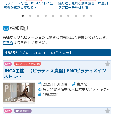
【リピート配信】セラピスト人生
繰り返し見れる動画講習 疾患別
を豊かに過ごすため…
アプローチ評価と治…
情報提供
皆様からリハビテーションに関する情報を広く募集しております。
こちら
よりお寄せください。
1883件
が該当しました 1 ～ 40 件を表示中
New
オフライン(対面)
JHCA主催 【ピラティス資格】FNCピラティスイン
ストラ…
2026.11.01開催
東京都
特定非営利活動法人日本ホリスティックコンディショニング協会
198,000円
New
動画教材