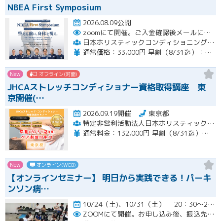
NBEA First Symposium
2026.08.09公開
zoomにて開催。ご入金確認後メールにてURLをお送りいたします。
日本ホリスティックコンディショニング協会
通常価格：33,000円 早割（8/31迄）：22,000円
New
オフライン(対面)
JHCAストレッチコンディショナー資格取得講座 東
京開催(…
2026.09.19開催
東京都
特定非営利活動法人日本ホリスティックコンディショニング協会
通常料金：132,000円 早割（8/31迄）：120,000円 ペア割：110,000円
New
オンライン(WEB)
【オンラインセミナー】 明日から実践できる！パーキ
ンソン病…
10/24（土)、10/31（土） 20：30～22：00開催
ZOOMにて開催。お申し込み後、振込先の案内メールをお送り致します。