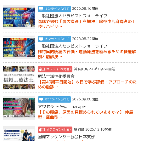
2026.08.16開催
オンライン(WEB)
一般社団法人セラピストフォーライフ
臨床で悩む「肩の痛み」を解決！脳卒中片麻痺者の上
肢リハビリ…
2026.08.22開催
オンライン(WEB)
一般社団法人セラピストフォーライフ
非特異的腰痛の評価・運動療法を極めるための機能解
剖と触診技…
神奈川県 2026.09.30開催
オフライン(対面)
療法士活性化委員会
【第40期平日開催】６日で学ぶ評価・アプローチのた
めの触診…
2026.09.08開催
オンライン(WEB)
アワセラ ～Awa Therapi…
【その腰痛、原因を見極められていますか？】 伸展
型・屈曲型…
福岡県 2026.12.10開催
オフライン(対面)
国際マッケンジー協会日本支部