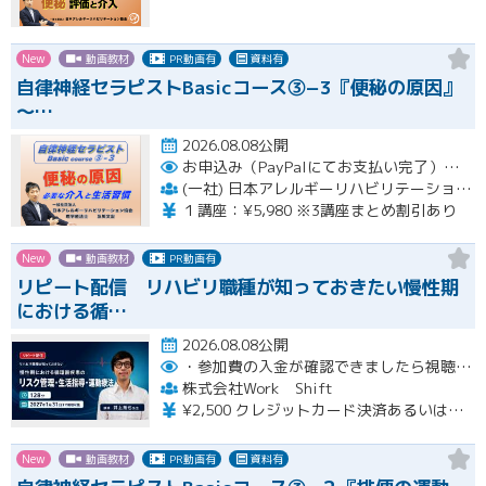
New
動画教材
PR動画有
資料有
自律神経セラピストBasicコース③−3『便秘の原因』
〜…
2026.08.08公開
お申込み（PayPalにてお支払い完了）後にメール or LINEオープンチャットより、アーカイブ視聴の際に必要なリンクをお送りいたします。
(一社) 日本アレルギーリハビリテーション協会
１講座：¥5,980 ※3講座まとめ割引あり
New
動画教材
PR動画有
リピート配信 リハビリ職種が知っておきたい慢性期
における循…
2026.08.08公開
・参加費の入金が確認できましたら視聴用URLとパスワードおよび資料をお申込みいただきましたメールアドレスに送付します。
株式会社Work Shift
¥2,500 クレジットカード決済あるいは銀行振込となります。
New
動画教材
PR動画有
資料有