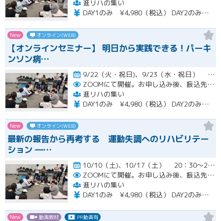
進リハの集い
DAY1のみ ¥4,980（税込） DAY2のみ ¥4,980（税込） 2日間セット ¥7,980（税込）
New
オンライン(WEB)
【オンラインセミナー】 明日から実践できる！パーキ
ンソン病…
9/22（火・祝日)、9/23（水・祝日） 20：30～22：00開催
ZOOMにて開催。お申し込み後、振込先の案内メールをお送り致します。
進リハの集い
DAY1のみ ¥4,980（税込） DAY2のみ ¥4,980（税込） 2日間セット ¥7,980（税込）
New
オンライン(WEB)
最新の報告から再考する 運動失調へのリハビリテー
ション ―…
10/10（土)、10/17（土） 20：30～22：00開催
ZOOMにて開催。お申し込み後、振込先の案内メールをお送り致します。
進リハの集い
DAY1のみ ¥4,980（税込） DAY2のみ ¥4,980（税込） 2日間セット ¥7,980（税込）
New
動画教材
PR動画有