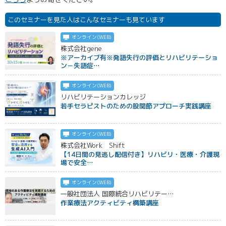
このセミナーを見た人はこんなセミナーも見ています
オンライン(WEB)
株式会社gene
※アーカイブ有※発語失行の評価とリハビリテーショ
ン－失語症…
オンライン(WEB)
リハビリテーションカレッジ
若手セラピストのための股関節アプローチ実践講座
オンライン(WEB)
株式会社Work Shift
【14日間の見逃し配信付き】リハビリ・医療・介護現
場で安全…
オンライン(WEB)
一般社団法人 国際統合リハビリテー…
作業療法アクティビティ構築講座