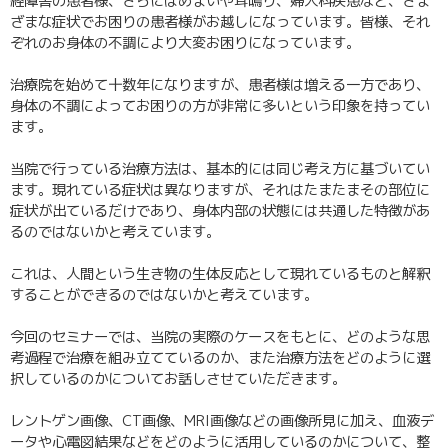
経障害の患者様、さらにはめまいや耳鳴り、婦人科疾患など、さま
ざまな症状でお困りの患者様がお越しになっています。皆様、それ
ぞれのお身体の不調により大変お困りになっています。
治療院を始めて十数年になりますが、患者様は増える一方であり、
身体の不調によってお困りの方が非常に多いという印象を持ってい
ます。
当院で行っている治療方法は、基本的には同じ考え方に基づいてい
ます。現れている症状は異なりますが、それはたまたまその部位に
症状が出ているだけであり、身体内部の状態には共通した特徴があ
るのではないかと考えています。
これは、人間という生き物の生体反応として現れているものと解釈
することができるのではないかと考えています。
今回のセミナーでは、当院の実際のケースをもとに、どのような思
考過程で治療を組み立てているのか、また治療方法をどのように選
択しているのかについてお話しさせていただきます。
レントゲン画像、CT画像、MRI画像などの画像所見に加え、血液デ
ータや心電図結果などをどのように活用しているのかについて、整