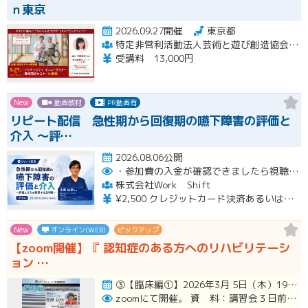
ｎ東京
2026.09.27開催
東京都
特定非営利活動法人芸術と遊び創造協会 高齢者アクティビティ開発センター
受講料 13,000円
New
動画教材
PR動画有
リピート配信 急性期から回復期の嚥下障害の評価と
介入 〜評…
2026.08.06公開
・参加費の入金が確認できましたら視聴用URLとパスワードおよび資料をお申込みいただきましたメールアドレスに送付します。
株式会社Work Shift
¥2,500 クレジットカード決済あるいは銀行振込となります。
New
オンライン(WEB)
ピックアップ
【zoom開催】『 認知症のある方へのリハビリテーシ
ョン …
③【臨床編①】2026年3月 5日（木）19:00〜21:00（アーカイブ配信１ヶ月間） ④【臨床編②】2026年…開催
zoomにて開催。
資 料：講習会３日前までに、PDFデータまたはGoogleドライブにてお送りいたします。