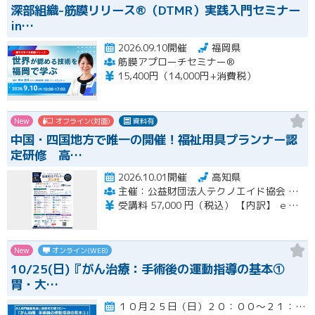
深部組織-筋膜リリース®（DTMR）実践入門セミナー
in…
2026.09.10開催
福岡県
筋膜アプローチセミナー®
15,400円（14,000円+消費税）
New
オフライン(対面)
資料有
中国・四国地方で唯一の開催！福祉用具プランナー認
定研修 高…
2026.10.01開催
高知県
主催：公益財団法人テクノエイド協会 集合研修会場期間：一般社団法人ナチュラルハートフルケアネットワーク
受講料 57,000 円（税込） 【内訳】 ｅラーニング受講料・テキスト代 21,000 円（税込） 集合講習受講料 36,000 円（税込） ※インターネットに係る通信料（回線料）は、受講料には含まれません。
New
オンライン(WEB)
10/25(日)『がん治療：手術後の運動指導の基本①
胃・大…
１０月２５日（日）２０：００～２１：３０開催