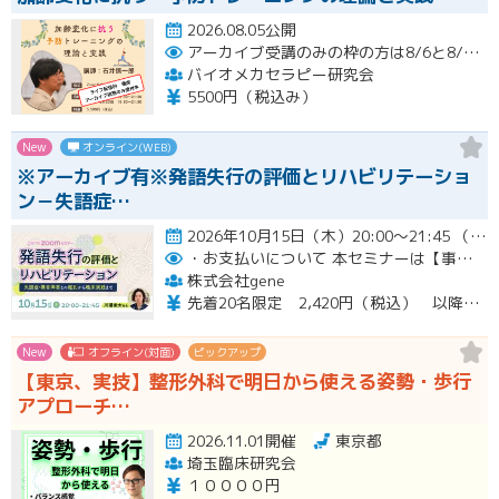
2026.08.05公開
アーカイブ受講のみの枠の方は8/6と8/20におこなわれる配信終了後に視聴URLをお送りします。
バイオメカセラピー研究会
5500円（税込み）
New
オンライン(WEB)
※アーカイブ有※発語失行の評価とリハビリテーショ
ン－失語症…
2026年10月15日（木）20:00～21:45 （受付開始時間 19:45）開催
・お支払いについて
本セミナーは【事前支払い（クレジットカード・銀行振込）】です。
株式会社gene
先着20名限定 2,420円（税込） 以降3,000円（税込） ※お支払い方法：クレジットカード・銀行振込 【キャンセルについて】 決済後はいかなる理由でも返金はいたしませんのでご了承ください。 受講料をお支払いいただいた方には、後日アーカイブの視聴URLをお送りいたします。
New
オフライン(対面)
ピックアップ
【東京、実技】整形外科で明日から使える姿勢・歩行
アプローチ…
2026.11.01開催
東京都
埼玉臨床研究会
１００００円