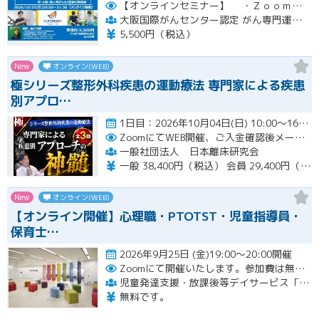
【オンラインセミナー】
・Ｚｏｏｍにて開催。事前にＵＲＬをメールにてお知らせします。
大阪国際がんセンター認定 がん専門運動指導士 事務局（ルネサンス運動支援センター内）
5,500円（税込）
New
オンライン(WEB)
極シリーズ整形外科疾患の運動療法 専門家による疾患
別アプロ…
1日目：2026年10月04日(日) 10:00〜16:00 2日目：2026年10月25日(日) 10:00〜16…開催
ZoomにてWEB開催、ご入金確認後メールにてURLをお知らせいたします。
一般社団法人 日本離床研究会
一般 38,400円（税込） 会員 29,400円（税込）
New
オンライン(WEB)
【オンライン開催】心理職・PTOTST・児童指導員・
保育士…
2026年9月25日 (金)19:00～20:00開催
Zoomにて開催いたします。参加費は無料です。
児童発達支援・放課後等デイサービス「LITALICOジュニア」
無料です。