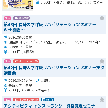
9,900円（税込） ※12月8日（火）までの限定価格※ 12月9日（水）以降のお申込みは13,200円（税込）となります。 当日会場にてお支払いください（現金のみ） 【キャンセルについて】 1月11日（月）午前8時以降のキャンセルは、キャンセル料（セミナー受講料全額）が発生いたします。
New
動画教材
第43回 長崎大学呼吸リハビリテーションセミナー
Web講習…
2026.08.06公開
開催期間（オンデマンド配信によるeラーニング） 2026年10月2日（金）～10月29日（木）
長崎大学 夢塾
8,500円 (不課税)
New
オフライン(対面)
第42回 長崎大学呼吸リハビリテーションセミナー実技
講習会
2026.09.27開催
長崎県
長崎大学 夢塾
7,000円（テキスト代込み）
New
オフライン(対面)
資料有
アクティビティ インストラクター資格認定セミナーｉ