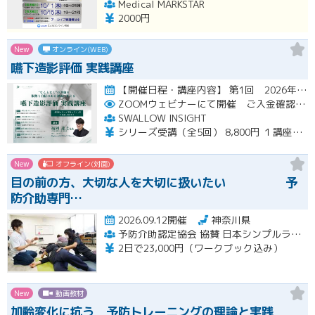
Medical MARKSTAR
2000円
New
オンライン(WEB)
嚥下造影評価 実践講座
【開催日程・講座内容】 第1回 2026年10月31日（土）19：00～20：30（見逃し配信視聴期間：2026…開催
ZOOMウェビナーにて開催 ご入金確認後メールにてURLをお知らせいたします
SWALLOW INSIGHT
シリーズ受講（全5回） 8,800円 １講座ごと 2,200円
New
オフライン(対面)
目の前の方、大切な人を大切に扱いたい 予
防介助専門…
2026.09.12開催
神奈川県
予防介助認定協会 協賛 日本シンプルラーニング協会 楽な動きの学習会
2日で23,000円（ワークブック込み）
New
動画教材
加齢変化に抗う 予防トレーニングの理論と実践