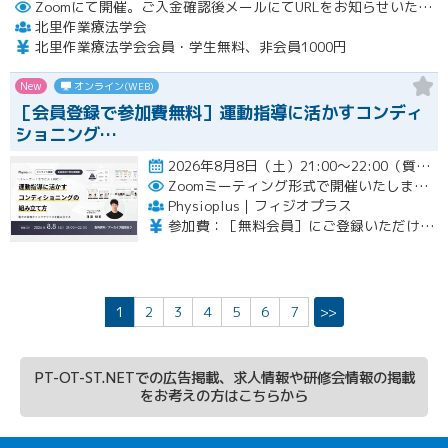
Zoomにて開催。ご入金確認後メールにてURLをお知らせいたします。
北里作業療法学会
北里作業療法学会会員・学生無料、非会員1000円
New
オンライン(WEB)
［会員登録で参加費無料］運動指導に活かすコンディ
ショニング…
2026年8月8日（土）21:00〜22:00（質疑応答を含む）開催
Zoomミーティング形式で開催いたします。
Physioplus｜フィジオプラス
参加費：［無料会員］にご登録いただければ無料 ・月額会員：参加無料 ・年額会員：参加無料 ・通常チケット：5,000円（税込）
1
2
3
4
5
6
7
>>
PT-OT-ST.NETでの広告掲載、求人情報や研修会情報の掲載
をお考えの方はこちらから