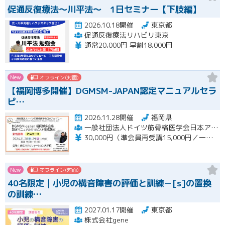
促通反復療法〜川平法〜 1日セミナー【下肢編】
2026.10.18開催
東京都
促通反復療法リハビリ東京
通常20,000円 早割18,000円
New
オフライン(対面)
【福岡博多開催】DGMSM-JAPAN認定マニュアルセラ
ピ…
2026.11.28開催
福岡県
一般社団法人ドイツ筋骨格医学会日本アカデミー（DGMSM-JAPAN）福岡博多会場
30,000円（準会員再受講15,000円／一般会員13,000円）
New
オフライン(対面)
40名限定｜小児の構音障害の評価と訓練－[s]の置換
の訓練…
2027.01.17開催
東京都
株式会社gene