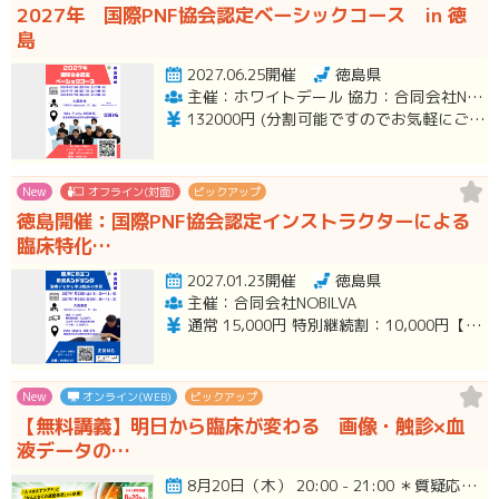
2027年 国際PNF協会認定ベーシックコース in 徳
島
2027.06.25開催
徳島県
主催：ホワイトデール 協力：合同会社NOBILVA
132000円 (分割可能ですのでお気軽にご相談ください。)
New
オフライン(対面)
ピックアップ
徳島開催：国際PNF協会認定インストラクターによる
臨床特化…
2027.01.23開催
徳島県
主催：合同会社NOBILVA
通常 15,000円 特別継続割：10,000円【2026年10/月の講習会参加者】 ペア割：12,000円/人
New
オンライン(WEB)
ピックアップ
【無料講義】明日から臨床が変わる 画像・触診×血
液データの…
8月20日（木） 20:00 - 21:00 ＊質疑応答とアンケート回答の時間を含みます。終了時間は余裕を持っ…開催