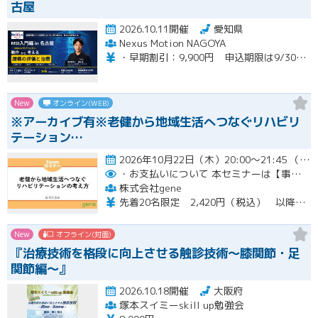
古屋
2026.10.11開催
愛知県
Nexus Motion NAGOYA
・早期割引：9,900円 申込期限は9/30（水）まで ・通常価格：12,100円 ・再受講：6,600円（MSI入門編受講歴のある方）※８名限定
New
オンライン(WEB)
※アーカイブ有※老健から地域生活へつなぐリハビリ
テーション…
2026年10月22日（木）20:00～21:45 （受付開始時間 19:45）開催
・お支払いについて
本セミナーは【事前支払い（クレジットカード・銀行振込）】です。
株式会社gene
先着20名限定 2,420円（税込） 以降3,000円（税込） ※お支払い方法：クレジットカード・銀行振込 【キャンセルについて】 決済後はいかなる理由でも返金はいたしませんのでご了承ください。 受講料をお支払いいただいた方には、後日アーカイブの視聴URLをお送りいたします。
New
オフライン(対面)
『治療技術を格段に向上させる触診技術～膝関節・足
関節編～』
2026.10.18開催
大阪府
塚本スイミーskill up勉強会