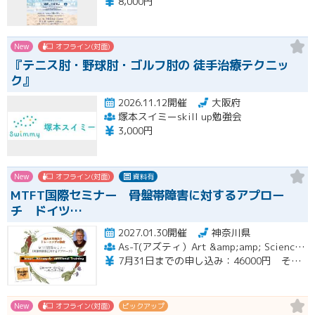
8,000円
New
オフライン(対面)
『テニス肘・野球肘・ゴルフ肘の 徒手治療テクニッ
ク』
2026.11.12開催
大阪府
塚本スイミーskill up勉強会
3,000円
New
オフライン(対面)
資料有
MTFT国際セミナー 骨盤帯障害に対するアプロー
チ ドイツ…
2027.01.30開催
神奈川県
As-T(アズティ）Art &amp;amp; Science for therapists
7月31日までの申し込み：46000円 その後49000円
New
オフライン(対面)
ピックアップ