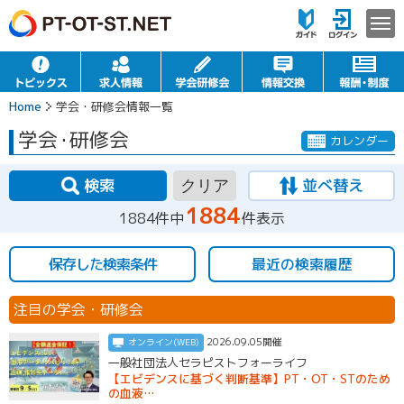
Home
学会・研修会情報一覧
学会
・
研修会
カレンダー
検索
並べ替え
クリア
1884
1884件中
件表示
保存した検索条件
最近の検索履歴
注目の学会・研修会
2026.09.05開催
オンライン(WEB)
一般社団法人セラピストフォーライフ
【エビデンスに基づく判断基準】PT・OT・STのため
の血液…