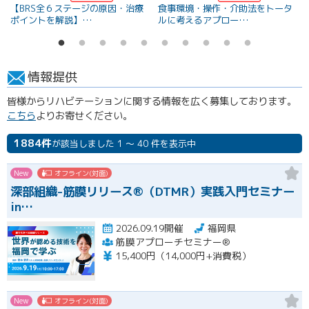
【BRS全６ステージの原因・治療
食事環境・操作・介助法をトータ
ポイントを解説】…
ルに考えるアプロー…
情報提供
皆様からリハビテーションに関する情報を広く募集しております。
こちら
よりお寄せください。
1884件
が該当しました 1 ～ 40 件を表示中
New
オフライン(対面)
深部組織-筋膜リリース®（DTMR）実践入門セミナー
in…
2026.09.19開催
福岡県
筋膜アプローチセミナー®
15,400円（14,000円+消費税）
New
オフライン(対面)