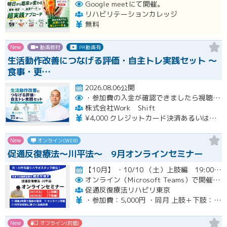
Google meetにて開催。
リハビリテーションカレッジ
無料
New
動画教材
PR動画有
生活動作改善につなげる評価・自主トレ実践セット ～
食事・更…
2026.08.06公開
・参加費の入金が確認できましたら視聴用URLとパスワードおよび資料をお申込みいただきましたメールアドレスに送付します。
株式会社Work Shift
¥4,000 クレジットカード決済あるいは銀行振込となります。
New
オンライン(WEB)
促通反復療法〜川平法〜 9月オンラインセミナー
【10月】 ・10/10 （土）上肢編 19:00-20:30(最大21:00) ・10/24（土）下肢編 19…開催
オンライン（Microsoft Teams）で開催。ご入金確認後メールにてURLをお知らせいたします。
促通反復療法リハビリ東京
・参加費：5,000円 ・同月 上肢＋下肢：9,000円
New
オフライン(対面)