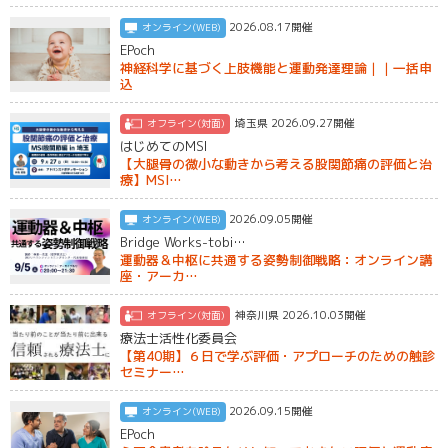
2026.08.17開催
オンライン(WEB)
EPoch
神経科学に基づく上肢機能と運動発達理論｜｜一括申
込
埼玉県 2026.09.27開催
オフライン(対面)
はじめてのMSI
【大腿骨の微小な動きから考える股関節痛の評価と治
療】MSI…
2026.09.05開催
オンライン(WEB)
Bridge Works-tobi…
運動器＆中枢に共通する姿勢制御戦略：オンライン講
座・アーカ…
神奈川県 2026.10.03開催
オフライン(対面)
療法士活性化委員会
【第40期】６日で学ぶ評価・アプローチのための触診
セミナー…
2026.09.15開催
オンライン(WEB)
EPoch