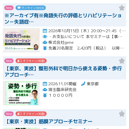
New
オンライン(WEB)
※アーカイブ有※発語失行の評価とリハビリテーショ
ン－失語症…
2026年10月15日（木）20:00～21:45 （受付開始時間 19:45）開催
・お支払いについて
本セミナーは【事前支払い（クレジットカード・銀行振込）】です。
株式会社gene
先着20名限定 2,420円（税込） 以降3,000円（税込） ※お支払い方法：クレジットカード・銀行振込 【キャンセルについて】 決済後はいかなる理由でも返金はいたしませんのでご了承ください。 受講料をお支払いいただいた方には、後日アーカイブの視聴URLをお送りいたします。
New
オフライン(対面)
【東京、実技】整形外科で明日から使える姿勢・歩行
アプローチ…
2026.11.01開催
東京都
埼玉臨床研究会
１００００円
New
オフライン(対面)
【東京・実技】筋膜アプローチセミナー