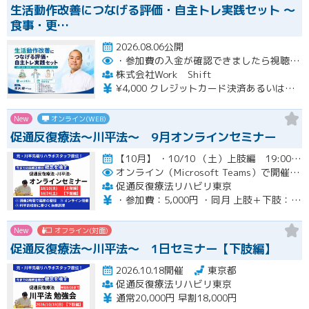
生活動作改善につなげる評価・自主トレ実践セット ～
食事・更…
2026.08.06公開
・参加費の入金が確認できましたら視聴用URLとパスワードおよび資料をお申込みいただきましたメールアドレスに送付します。
株式会社Work Shift
¥4,000 クレジットカード決済あるいは銀行振込となります。
New
オンライン(WEB)
促通反復療法〜川平法〜 9月オンラインセミナー
【10月】 ・10/10 （土）上肢編 19:00-20:30(最大21:00) ・10/24（土）下肢編 19…開催
オンライン（Microsoft Teams）で開催。ご入金確認後メールにてURLをお知らせいたします。
促通反復療法リハビリ東京
・参加費：5,000円 ・同月 上肢＋下肢：9,000円
New
オフライン(対面)
促通反復療法〜川平法〜 1日セミナー【下肢編】
2026.10.18開催
東京都
促通反復療法リハビリ東京
通常20,000円 早割18,000円