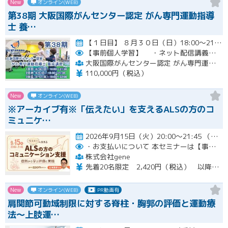
New
オンライン(WEB)
第38期 大阪国際がんセンター認定 がん専門運動指導
士 養…
【１日目】 ８月３０日（日）18:00～21:30 ［ 集合学習の内容 ］ ① 開講式 ② カウンセリングの実…開催
【事前個人学習】
・ネット配信講義の動画ＵＲＬをお知らせします。
大阪国際がんセンター認定 がん専門運動指導士 事務局
110,000円（税込）
New
オンライン(WEB)
※アーカイブ有※「伝えたい」を支えるALSの方のコ
ミュニケ…
2026年9月15日（火）20:00～21:45 （受付開始時間 19:45）開催
・お支払いについて
本セミナーは【事前支払い（クレジットカード・銀行振込）】です。
株式会社gene
先着20名限定 2,420円（税込） 以降3,000円（税込） ※お支払い方法：クレジットカード・銀行振込 【キャンセルについて】 決済後はいかなる理由でも返金はいたしませんのでご了承ください。 受講料をお支払いいただいた方には、後日アーカイブの視聴URLをお送りいたします。
New
オンライン(WEB)
PR動画有
肩関節可動域制限に対する脊柱・胸郭の評価と運動療
法〜上肢運…