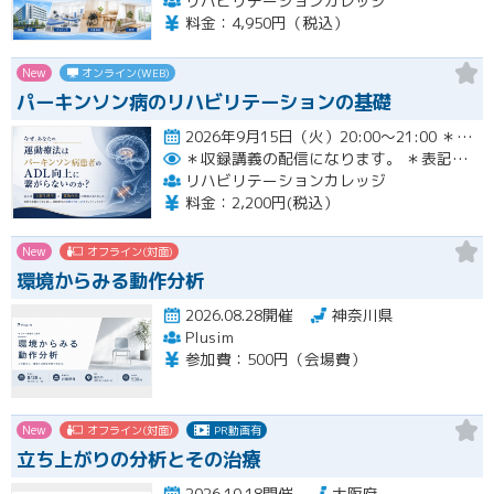
リハビリテーションカレッジ
料金：4,950円（税込）
New
オンライン(WEB)
パーキンソン病のリハビリテーションの基礎
2026年9月15日（火）20:00〜21:00 ＊収録講義の配信になります。 ＊表記された日時に限定して…開催
＊収録講義の配信になります。
＊表記された日時に限定して配信します。
リハビリテーションカレッジ
料金：2,200円(税込）
New
オフライン(対面)
環境からみる動作分析
2026.08.28開催
神奈川県
Plusim
参加費：500円（会場費）
New
オフライン(対面)
PR動画有
立ち上がりの分析とその治療
2026.10.18開催
大阪府