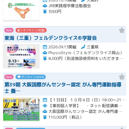
JRB実践理学療法勉強会
3000円
New
オフライン(対面)
東海（三重）フェルデンクライス®学習会
2026.09.13開催
三重県
PhysioStyle（フェルデンクライス岡山）
8,000円（別途施設使用料をいただきます）
New
オンライン(WEB)
第39期 大阪国際がんセンター認定 がん専門運動指導
士 養…
【１日目】 １０月４日（日）18:00～21:30 ［ 集合学習の内容 ］ ① 開講式 ② カウンセリングの実…開催
【事前個人学習】
・ネット配信講義の動画ＵＲＬをお知らせします。
大阪国際がんセンター認定 がん専門運動指導士 事務局
110,000円（税込）