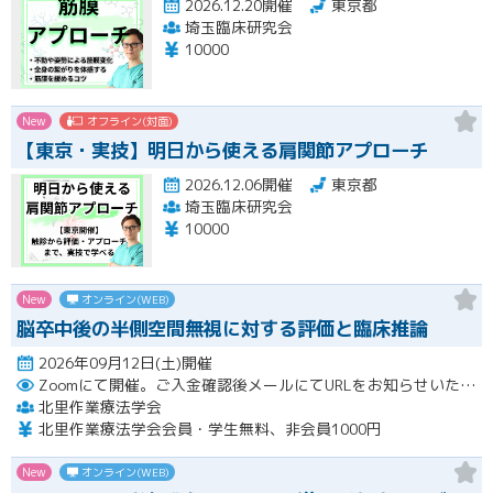
2026.12.20開催
東京都
埼玉臨床研究会
10000
New
オフライン(対面)
【東京・実技】明日から使える肩関節アプローチ
2026.12.06開催
東京都
埼玉臨床研究会
10000
New
オンライン(WEB)
脳卒中後の半側空間無視に対する評価と臨床推論
2026年09月12日(土)開催
Zoomにて開催。ご入金確認後メールにてURLをお知らせいたします。
北里作業療法学会
北里作業療法学会会員・学生無料、非会員1000円
New
オンライン(WEB)