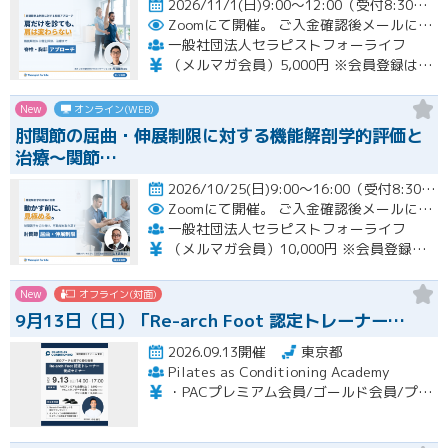
2026/11/1(日)9:00～12:00（受付8:30～）開催
Zoomにて開催。
ご入金確認後メールにてURLをお知らせいたします。
一般社団法人セラピストフォーライフ
（メルマガ会員）5,000円 ※会員登録はホームページより無料で行って頂けます。 会員限定特典あり！
New
オンライン(WEB)
肘関節の屈曲・伸展制限に対する機能解剖学的評価と
治療～関節…
2026/10/25(日)9:00～16:00（受付8:30～） （※途中、１時間のお昼休憩あり）開催
Zoomにて開催。
ご入金確認後メールにてURLをお知らせいたします。
一般社団法人セラピストフォーライフ
（メルマガ会員）10,000円 ※会員登録はホームページより無料で行って頂けます。 会員限定特典あり！
New
オフライン(対面)
9月13日（日）「Re-arch Foot 認定トレーナー…
2026.09.13開催
東京都
Pilates as Conditioning Academy
・PACプレミアム会員/ゴールド会員/プラチナ会員：9,900円（税込） ・PACスタンダード会員：13,200円（税込） ・フリー会員：16,500円（税込）