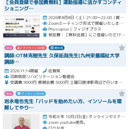
［会員登録で参加費無料］運動指導に活かすコンディ
ショニング…
2026年8月8日（土）21:00〜22:00（質疑応答を含む）開催
Zoomミーティング形式で開催いたします。
Physioplus｜フィジオプラス
参加費：［無料会員］にご登録いただければ無料 ・月額会員：参加無料 ・年額会員：参加無料 ・通常チケット：5,000円（税込）
New
オフライン(対面)
資料有
講師:OT林克樹先生 久保拓哉先生(九州栄養福祉大学
講師…
2026.11.14開催
佐賀県
河畔病院リハビリテーション勉強会
受講費:9000円 懇親会費:5000円 土曜日唐津駅周辺で行います。
New
オンライン(WEB)
岩永竜也先生「パッドを始めたい方、インソールを理
解してやり…
令和８年 10月2日(金) オンラインセミナー 20:00〜22:00 10月18日(日) 実技セミナー（…開催
zoom youtube使用。
ロクな会