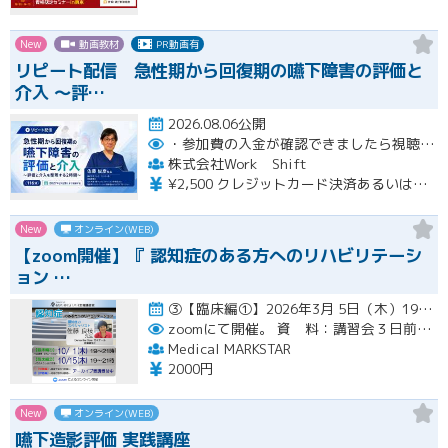
New
動画教材
PR動画有
リピート配信 急性期から回復期の嚥下障害の評価と
介入 〜評…
2026.08.06公開
・参加費の入金が確認できましたら視聴用URLとパスワードおよび資料をお申込みいただきましたメールアドレスに送付します。
株式会社Work Shift
¥2,500 クレジットカード決済あるいは銀行振込となります。
New
オンライン(WEB)
【zoom開催】『 認知症のある方へのリハビリテーシ
ョン …
③【臨床編①】2026年3月 5日（木）19:00〜21:00（アーカイブ配信１ヶ月間） ④【臨床編②】2026年…開催
zoomにて開催。
資 料：講習会３日前までに、PDFデータまたはGoogleドライブにてお送りいたします。
Medical MARKSTAR
2000円
New
オンライン(WEB)
嚥下造影評価 実践講座