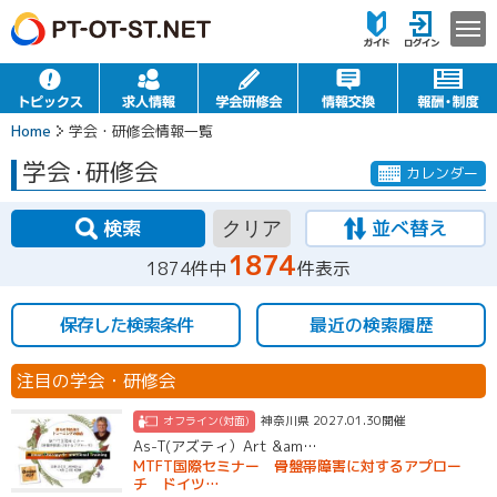
Home
学会・研修会情報一覧
学会
・
研修会
カレンダー
検索
並べ替え
クリア
1874
1874件中
件表示
保存した検索条件
最近の検索履歴
注目の学会・研修会
神奈川県 2027.01.30開催
オフライン(対面)
As-T(アズティ）Art &am…
MTFT国際セミナー 骨盤帯障害に対するアプロー
チ ドイツ…