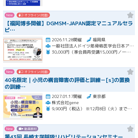
New
オフライン(対面)
【福岡博多開催】DGMSM-JAPAN認定マニュアルセラ
ピ…
2026.11.28開催
福岡県
一般社団法人ドイツ筋骨格医学会日本アカデミー（DGMSM-JAPAN）福岡博多会場
30,000円（準会員再受講15,000円／一般会員13,000円）
New
オフライン(対面)
40名限定｜小児の構音障害の評価と訓練－[s]の置換
の訓練…
2027.01.17開催
東京都
株式会社gene
9,900円（税込） ※12月8日（火）までの限定価格※ 12月9日（水）以降のお申込みは13,200円（税込）となります。 当日会場にてお支払いください（現金のみ） 【キャンセルについて】 1月11日（月）午前8時以降のキャンセルは、キャンセル料（セミナー受講料全額）が発生いたします。
New
動画教材
第43回 長崎大学呼吸リハビリテーションセミナー