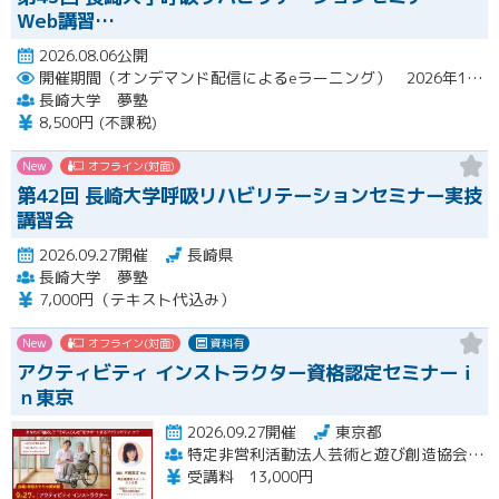
Web講習…
2026.08.06公開
開催期間（オンデマンド配信によるeラーニング） 2026年10月2日（金）～10月29日（木）
長崎大学 夢塾
8,500円 (不課税)
New
オフライン(対面)
第42回 長崎大学呼吸リハビリテーションセミナー実技
講習会
2026.09.27開催
長崎県
長崎大学 夢塾
7,000円（テキスト代込み）
New
オフライン(対面)
資料有
アクティビティ インストラクター資格認定セミナーｉ
ｎ東京
2026.09.27開催
東京都
特定非営利活動法人芸術と遊び創造協会 高齢者アクティビティ開発センター
受講料 13,000円