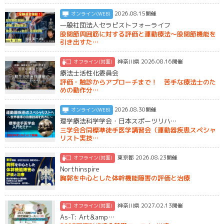
2026.08.15開催
オンライン(WEB)
一般社団法人セラピストフォーライフ
股関節周囲筋に対する評価と運動療法〜股関節機能を
引き出すた…
神奈川県 2026.08.16開催
オフライン(対面)
療法士活性化委員会
評価・触診からアプローチまで！ 苦手な療法士のた
めの動作分…
2026.08.30開催
オンライン(WEB)
理学療法科学学会・日本スポーツリハ…
三学会合同標準徒手医学講習会（運動器疾患スペシャ
リスト実技…
東京都 2026.08.23開催
オフライン(対面)
Northinspire
胸郭を中心とした体幹機能障害の評価と治療
神奈川県 2027.02.13開催
オフライン(対面)
As-T: Art&amp…