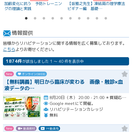
加齢変化に抗う 予防トレーニン
【坂雅之先生】凍結肩の理学療法
グの理論と実践
ビギナー編 基礎…
情報提供
皆様からリハビテーションに関する情報を広く募集しております。
こちら
よりお寄せください。
1874件
が該当しました 1 ～ 40 件を表示中
New
オンライン(WEB)
【無料講義】明日から臨床が変わる 画像・触診×血
液データの…
8月20日（木） 20:00 - 21:00 ＊質疑応答とアンケート回答の時間を含みます。終了時間は余裕を持っ…開催
Google meetにて開催。
リハビリテーションカレッジ
無料
New
動画教材
PR動画有