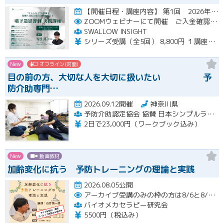
【開催日程・講座内容】 第1回 2026年10月31日（土）19：00～20：30（見逃し配信視聴期間：2026…開催
ZOOMウェビナーにて開催 ご入金確認後メールにてURLをお知らせいたします
SWALLOW INSIGHT
シリーズ受講（全5回） 8,800円 １講座ごと 2,200円
New
オフライン(対面)
目の前の方、大切な人を大切に扱いたい 予
防介助専門…
2026.09.12開催
神奈川県
予防介助認定協会 協賛 日本シンプルラーニング協会 楽な動きの学習会
2日で23,000円（ワークブック込み）
New
動画教材
加齢変化に抗う 予防トレーニングの理論と実践
2026.08.05公開
アーカイブ受講のみの枠の方は8/6と8/20におこなわれる配信終了後に視聴URLをお送りします。
バイオメカセラピー研究会
5500円（税込み）