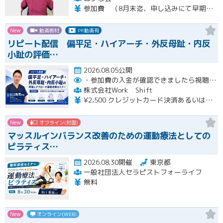
参加費 （8月末迄、申し込みにて早期申し込み割引） オンライン➕実技セミナー（対面式） 15500円 （8月末迄申し込みにて14500円） オンライン➕実技セミナーアーカイブ視聴 11000円 （8月末迄申し込みにて10000円） ※オンラインセミナーは後日、アーカイブ視聴可能です。 ※実技セミナー（対面式）参加者も後日、実技セミナーアーカイブ視聴可能です。
New
動画教材
PR動画有
リピート配信 偏平足・ハイアーチ・外反母趾・内反
小趾の評価…
2026.08.05公開
・参加費の入金が確認できましたら視聴用URLとパスワードおよび資料をお申込みいただきましたメールアドレスに送付します。
株式会社Work Shift
¥2,500 クレジットカード決済あるいは銀行振込となります。
New
オフライン(対面)
マッスルインバランス改善のための運動療法としての
ピラティス…
2026.08.30開催
東京都
一般社団法人セラピストフォーライフ
無料
New
オンライン(WEB)