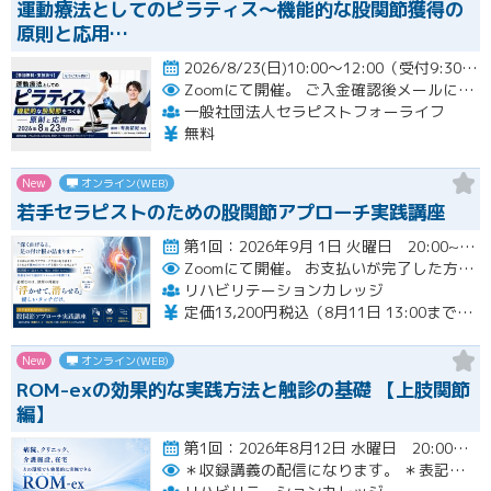
運動療法としてのピラティス〜機能的な股関節獲得の
原則と応用…
2026/8/23(日)10:00～12:00（受付9:30～）開催
Zoomにて開催。
ご入金確認後メールにてURLをお知らせいたします。
一般社団法人セラピストフォーライフ
無料
New
オンライン(WEB)
若手セラピストのための股関節アプローチ実践講座
第1回：2026年9月 1日 火曜日 20:00~21:00 第2回：2026年9月15日 火曜日 20:00~2…開催
Zoomにて開催。
お支払いが完了した方のみzoomのリンクと資料が確認できるシステムとなっております。お支払いが確認できない場合は【自動キャンセル】となります。
リハビリテーションカレッジ
定価13,200円税込（8月11日 13:00までのお申し込みにて3,300円オフでご受講いただけます）
New
オンライン(WEB)
ROM-exの効果的な実践方法と触診の基礎 【上肢関節
編】
第1回：2026年8月12日 水曜日 20:00~21:00 第2回：2026年8月19日 水曜日 20:00~21…開催
＊収録講義の配信になります。
＊表記された日時に限定して配信します。