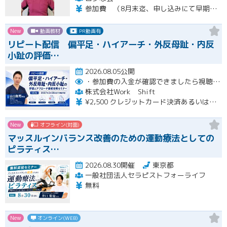
参加費 （8月末迄、申し込みにて早期申し込み割引） オンライン➕実技セミナー（対面式） 15500円 （8月末迄申し込みにて14500円） オンライン➕実技セミナーアーカイブ視聴 11000円 （8月末迄申し込みにて10000円） ※オンラインセミナーは後日、アーカイブ視聴可能です。 ※実技セミナー（対面式）参加者も後日、実技セミナーアーカイブ視聴可能です。
New
動画教材
PR動画有
リピート配信 偏平足・ハイアーチ・外反母趾・内反
小趾の評価…
2026.08.05公開
・参加費の入金が確認できましたら視聴用URLとパスワードおよび資料をお申込みいただきましたメールアドレスに送付します。
株式会社Work Shift
¥2,500 クレジットカード決済あるいは銀行振込となります。
New
オフライン(対面)
マッスルインバランス改善のための運動療法としての
ピラティス…
2026.08.30開催
東京都
一般社団法人セラピストフォーライフ
無料
New
オンライン(WEB)