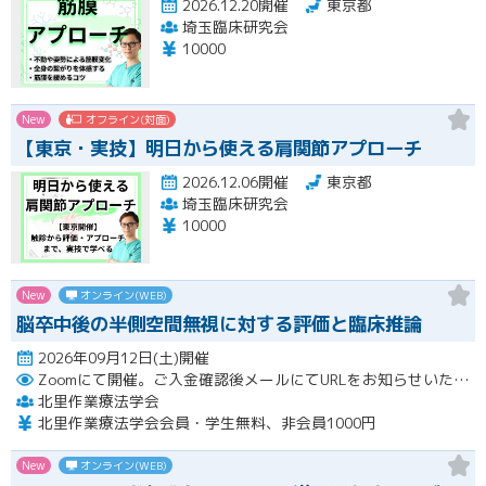
2026.12.20開催
東京都
埼玉臨床研究会
10000
New
オフライン(対面)
【東京・実技】明日から使える肩関節アプローチ
2026.12.06開催
東京都
埼玉臨床研究会
10000
New
オンライン(WEB)
脳卒中後の半側空間無視に対する評価と臨床推論
2026年09月12日(土)開催
Zoomにて開催。ご入金確認後メールにてURLをお知らせいたします。
北里作業療法学会
北里作業療法学会会員・学生無料、非会員1000円
New
オンライン(WEB)