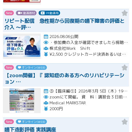
New
動画教材
PR動画有
リピート配信 急性期から回復期の嚥下障害の評価と
介入 〜評…
2026.08.06公開
・参加費の入金が確認できましたら視聴用URLとパスワードおよび資料をお申込みいただきましたメールアドレスに送付します。
株式会社Work Shift
¥2,500 クレジットカード決済あるいは銀行振込となります。
New
オンライン(WEB)
【zoom開催】『 認知症のある方へのリハビリテーシ
ョン …
③【臨床編①】2026年3月 5日（木）19:00〜21:00（アーカイブ配信１ヶ月間） ④【臨床編②】2026年…開催
zoomにて開催。
資 料：講習会３日前までに、PDFデータまたはGoogleドライブにてお送りいたします。
Medical MARKSTAR
2000円
New
オンライン(WEB)
嚥下造影評価 実践講座