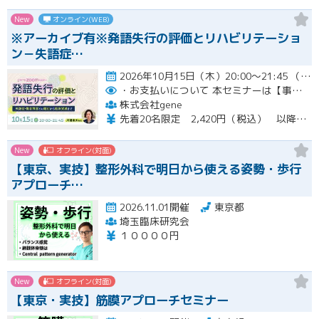
New
オンライン(WEB)
※アーカイブ有※発語失行の評価とリハビリテーショ
ン－失語症…
2026年10月15日（木）20:00～21:45 （受付開始時間 19:45）開催
・お支払いについて
本セミナーは【事前支払い（クレジットカード・銀行振込）】です。
株式会社gene
先着20名限定 2,420円（税込） 以降3,000円（税込） ※お支払い方法：クレジットカード・銀行振込 【キャンセルについて】 決済後はいかなる理由でも返金はいたしませんのでご了承ください。 受講料をお支払いいただいた方には、後日アーカイブの視聴URLをお送りいたします。
New
オフライン(対面)
【東京、実技】整形外科で明日から使える姿勢・歩行
アプローチ…
2026.11.01開催
東京都
埼玉臨床研究会
１００００円
New
オフライン(対面)
【東京・実技】筋膜アプローチセミナー