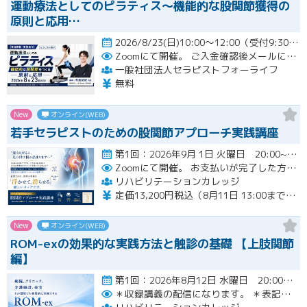
運動療法としてのピラティス〜機能的な股関節獲得の
原則と応用…
2026/8/23(日)10:00～12:00（受付9:30～）開催
Zoomにて開催。
ご入金確認後メールにてURLをお知らせいたします。
一般社団法人セラピストフォーライフ
無料
New
オンライン(WEB)
若手セラピストのための股関節アプローチ実践講座
第1回：2026年9月 1日 火曜日 20:00~21:00 第2回：2026年9月15日 火曜日 20:00~2…開催
Zoomにて開催。
お支払いが完了した方のみzoomのリンクと資料が確認できるシステムとなっております。お支払いが確認できない場合は【自動キャンセル】となります。
リハビリテーションカレッジ
定価13,200円税込（8月11日 13:00までのお申し込みにて3,300円オフでご受講いただけます）
New
オンライン(WEB)
ROM-exの効果的な実践方法と触診の基礎 【上肢関節
編】
第1回：2026年8月12日 水曜日 20:00~21:00 第2回：2026年8月19日 水曜日 20:00~21…開催
＊収録講義の配信になります。
＊表記された日時に限定して配信します。