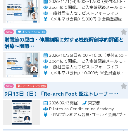
2026/11/1(日)9:00～12:00（受付8:30～）開催
Zoomにて開催。
ご入金確認後メールにてURLをお知らせいたします。
一般社団法人セラピストフォーライフ
（メルマガ会員）5,000円 ※会員登録はホームページより無料で行って頂けます。 会員限定特典あり！
New
オンライン(WEB)
肘関節の屈曲・伸展制限に対する機能解剖学的評価と
治療～関節…
2026/10/25(日)9:00～16:00（受付8:30～） （※途中、１時間のお昼休憩あり）開催
Zoomにて開催。
ご入金確認後メールにてURLをお知らせいたします。
一般社団法人セラピストフォーライフ
（メルマガ会員）10,000円 ※会員登録はホームページより無料で行って頂けます。 会員限定特典あり！
New
オフライン(対面)
9月13日（日）「Re-arch Foot 認定トレーナー…
2026.09.13開催
東京都
Pilates as Conditioning Academy
・PACプレミアム会員/ゴールド会員/プラチナ会員：9,900円（税込） ・PACスタンダード会員：13,200円（税込） ・フリー会員：16,500円（税込）