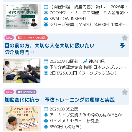
【開催日程・講座内容】 第1回 2026年10月31日（土）19：00～20：30（見逃し配信視聴期間：2026…開催
ZOOMウェビナーにて開催 ご入金確認後メールにてURLをお知らせいたします
SWALLOW INSIGHT
シリーズ受講（全5回） 8,800円 １講座ごと 2,200円
New
オフライン(対面)
目の前の方、大切な人を大切に扱いたい 予
防介助専門…
2026.09.12開催
神奈川県
予防介助認定協会 協賛 日本シンプルラーニング協会 楽な動きの学習会
2日で23,000円（ワークブック込み）
New
動画教材
加齢変化に抗う 予防トレーニングの理論と実践
2026.08.05公開
アーカイブ受講のみの枠の方は8/6と8/20におこなわれる配信終了後に視聴URLをお送りします。
バイオメカセラピー研究会
5500円（税込み）