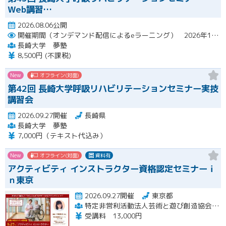
Web講習…
2026.08.06公開
開催期間（オンデマンド配信によるeラーニング） 2026年10月2日（金）～10月29日（木）
長崎大学 夢塾
8,500円 (不課税)
New
オフライン(対面)
第42回 長崎大学呼吸リハビリテーションセミナー実技
講習会
2026.09.27開催
長崎県
長崎大学 夢塾
7,000円（テキスト代込み）
New
オフライン(対面)
資料有
アクティビティ インストラクター資格認定セミナーｉ
ｎ東京
2026.09.27開催
東京都
特定非営利活動法人芸術と遊び創造協会 高齢者アクティビティ開発センター
受講料 13,000円