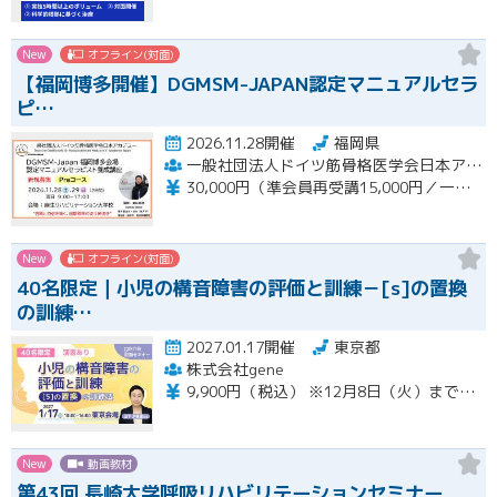
New
オフライン(対面)
【福岡博多開催】DGMSM-JAPAN認定マニュアルセラ
ピ…
2026.11.28開催
福岡県
一般社団法人ドイツ筋骨格医学会日本アカデミー（DGMSM-JAPAN）福岡博多会場
30,000円（準会員再受講15,000円／一般会員13,000円）
New
オフライン(対面)
40名限定｜小児の構音障害の評価と訓練－[s]の置換
の訓練…
2027.01.17開催
東京都
株式会社gene
9,900円（税込） ※12月8日（火）までの限定価格※ 12月9日（水）以降のお申込みは13,200円（税込）となります。 当日会場にてお支払いください（現金のみ） 【キャンセルについて】 1月11日（月）午前8時以降のキャンセルは、キャンセル料（セミナー受講料全額）が発生いたします。
New
動画教材
第43回 長崎大学呼吸リハビリテーションセミナー