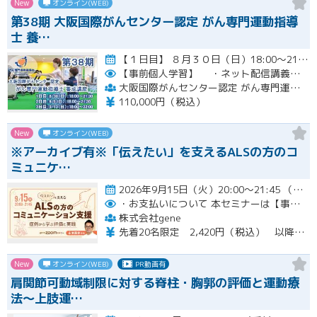
New
オンライン(WEB)
第38期 大阪国際がんセンター認定 がん専門運動指導
士 養…
【１日目】 ８月３０日（日）18:00～21:30 ［ 集合学習の内容 ］ ① 開講式 ② カウンセリングの実…開催
【事前個人学習】
・ネット配信講義の動画ＵＲＬをお知らせします。
大阪国際がんセンター認定 がん専門運動指導士 事務局
110,000円（税込）
New
オンライン(WEB)
※アーカイブ有※「伝えたい」を支えるALSの方のコ
ミュニケ…
2026年9月15日（火）20:00～21:45 （受付開始時間 19:45）開催
・お支払いについて
本セミナーは【事前支払い（クレジットカード・銀行振込）】です。
株式会社gene
先着20名限定 2,420円（税込） 以降3,000円（税込） ※お支払い方法：クレジットカード・銀行振込 【キャンセルについて】 決済後はいかなる理由でも返金はいたしませんのでご了承ください。 受講料をお支払いいただいた方には、後日アーカイブの視聴URLをお送りいたします。
New
オンライン(WEB)
PR動画有
肩関節可動域制限に対する脊柱・胸郭の評価と運動療
法〜上肢運…