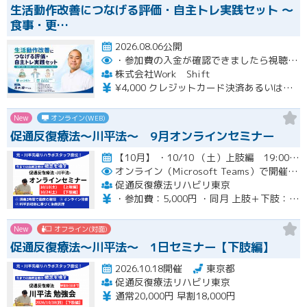
生活動作改善につなげる評価・自主トレ実践セット ～
食事・更…
2026.08.06公開
・参加費の入金が確認できましたら視聴用URLとパスワードおよび資料をお申込みいただきましたメールアドレスに送付します。
株式会社Work Shift
¥4,000 クレジットカード決済あるいは銀行振込となります。
New
オンライン(WEB)
促通反復療法〜川平法〜 9月オンラインセミナー
【10月】 ・10/10 （土）上肢編 19:00-20:30(最大21:00) ・10/24（土）下肢編 19…開催
オンライン（Microsoft Teams）で開催。ご入金確認後メールにてURLをお知らせいたします。
促通反復療法リハビリ東京
・参加費：5,000円 ・同月 上肢＋下肢：9,000円
New
オフライン(対面)
促通反復療法〜川平法〜 1日セミナー【下肢編】
2026.10.18開催
東京都
促通反復療法リハビリ東京
通常20,000円 早割18,000円