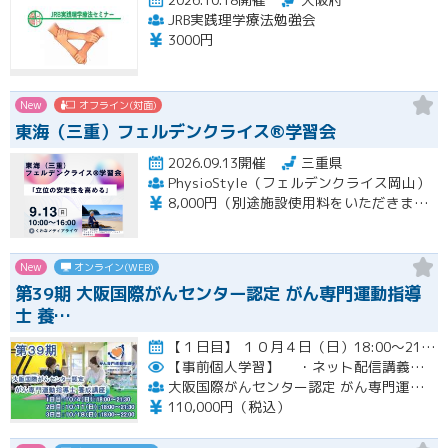
JRB実践理学療法勉強会
3000円
New
オフライン(対面)
東海（三重）フェルデンクライス®学習会
2026.09.13開催
三重県
PhysioStyle（フェルデンクライス岡山）
8,000円（別途施設使用料をいただきます）
New
オンライン(WEB)
第39期 大阪国際がんセンター認定 がん専門運動指導
士 養…
【１日目】 １０月４日（日）18:00～21:30 ［ 集合学習の内容 ］ ① 開講式 ② カウンセリングの実…開催
【事前個人学習】
・ネット配信講義の動画ＵＲＬをお知らせします。
大阪国際がんセンター認定 がん専門運動指導士 事務局
110,000円（税込）