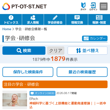
Home
学会・研修会情報一覧
学会
・
研修会
カレンダー
検索
並べ替え
クリア
1879
1879件中
件表示
保存した検索条件
最近の検索履歴
注目の学会・研修会
2026.08.17開催
オンライン(WEB)
EPoch
神経科学に基づく上肢機能と運動発達理論｜｜一括申
込