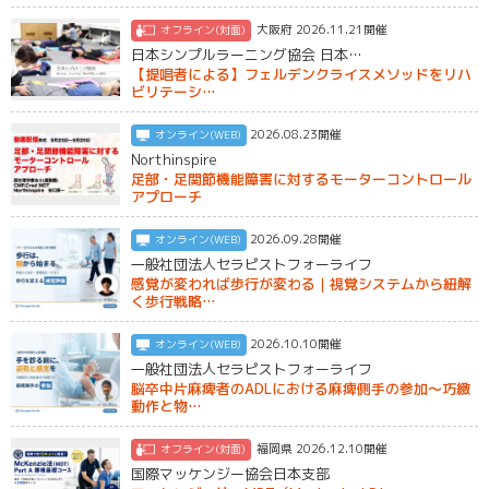
大阪府 2026.11.21開催
オフライン(対面)
日本シンプルラーニング協会 日本…
【提唱者による】フェルデンクライスメソッドをリハ
ビリテーシ…
2026.08.23開催
オンライン(WEB)
Northinspire
足部・足関節機能障害に対するモーターコントロール
アプローチ
2026.09.28開催
オンライン(WEB)
一般社団法人セラピストフォーライフ
感覚が変われば歩行が変わる｜視覚システムから紐解
く歩行戦略…
2026.10.10開催
オンライン(WEB)
一般社団法人セラピストフォーライフ
脳卒中片麻痺者のADLにおける麻痺側手の参加～巧緻
動作と物…
福岡県 2026.12.10開催
オフライン(対面)
国際マッケンジー協会日本支部