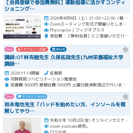
［会員登録で参加費無料］運動指導に活かすコンディ
ショニング…
2026年8月8日（土）21:00〜22:00（質疑応答を含む）開催
Zoomミーティング形式で開催いたします。
Physioplus｜フィジオプラス
参加費：［無料会員］にご登録いただければ無料 ・月額会員：参加無料 ・年額会員：参加無料 ・通常チケット：5,000円（税込）
New
オフライン(対面)
資料有
講師:OT林克樹先生 久保拓哉先生(九州栄養福祉大学
講師…
2026.11.14開催
佐賀県
河畔病院リハビリテーション勉強会
受講費:9000円 懇親会費:5000円 土曜日唐津駅周辺で行います。
New
オンライン(WEB)
岩永竜也先生「パッドを始めたい方、インソールを理
解してやり…
令和８年 10月2日(金) オンラインセミナー 20:00〜22:00 10月18日(日) 実技セミナー（…開催
zoom youtube使用。
ロクな会