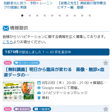
加齢変化に抗う 予防トレーニン
【坂雅之先生】凍結肩の理学療法
グの理論と実践
ビギナー編 基礎…
情報提供
皆様からリハビテーションに関する情報を広く募集しております。
こちら
よりお寄せください。
1879件
が該当しました 1 ～ 40 件を表示中
New
オンライン(WEB)
【無料講義】明日から臨床が変わる 画像・触診×血
液データの…
8月20日（木） 20:00 - 21:00 ＊質疑応答とアンケート回答の時間を含みます。終了時間は余裕を持っ…開催
Google meetにて開催。
リハビリテーションカレッジ
無料
New
動画教材
PR動画有