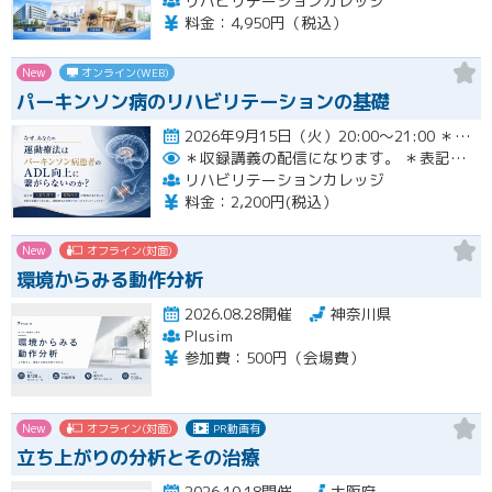
リハビリテーションカレッジ
料金：4,950円（税込）
New
オンライン(WEB)
パーキンソン病のリハビリテーションの基礎
2026年9月15日（火）20:00〜21:00 ＊収録講義の配信になります。 ＊表記された日時に限定して…開催
＊収録講義の配信になります。
＊表記された日時に限定して配信します。
リハビリテーションカレッジ
料金：2,200円(税込）
New
オフライン(対面)
環境からみる動作分析
2026.08.28開催
神奈川県
Plusim
参加費：500円（会場費）
New
オフライン(対面)
PR動画有
立ち上がりの分析とその治療
2026.10.18開催
大阪府