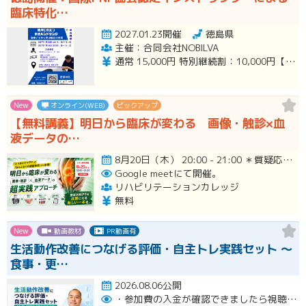
臨床特化…
2027.01.23開催
徳島県
主催：合同会社NOBILVA
通常 15,000円 特別継続割：10,000円【2026年10/月の講習会参加者】 ペア割：12,000円/人
New
オンライン(WEB)
ピックアップ
【無料講義】明日から臨床が変わる 画像・触診×血
液データの…
8月20日（木） 20:00 - 21:00 ＊質疑応答とアンケート回答の時間を含みます。終了時間は余裕を持っ…開催
Google meetにて開催。
リハビリテーションカレッジ
無料
New
動画教材
PR動画有
生活動作改善につなげる評価・自主トレ実践セット ～
食事・更…
2026.08.06公開
・参加費の入金が確認できましたら視聴用URLとパスワードおよび資料をお申込みいただきましたメールアドレスに送付します。