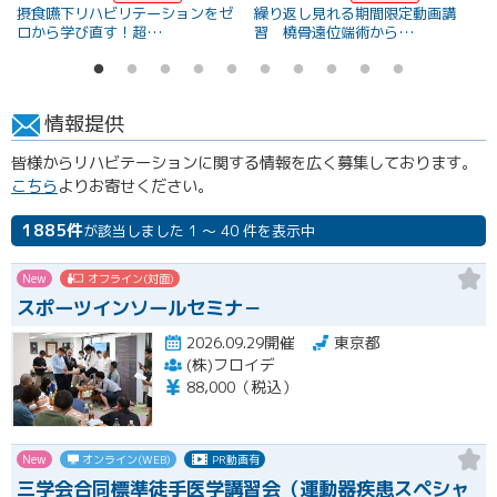
摂食嚥下リハビリテーションをゼ
繰り返し見れる期間限定動画講
ロから学び直す！超…
習 橈骨遠位端術から…
情報提供
皆様からリハビテーションに関する情報を広く募集しております。
こちら
よりお寄せください。
1885件
が該当しました 1 ～ 40 件を表示中
New
オフライン(対面)
スポーツインソールセミナ－
2026.09.29開催
東京都
(株)フロイデ
88,000（税込）
New
オンライン(WEB)
PR動画有
三学会合同標準徒手医学講習会（運動器疾患スペシャ