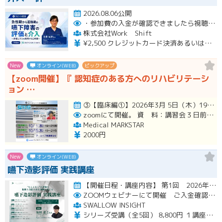
2026.08.06公開
・参加費の入金が確認できましたら視聴用URLとパスワードおよび資料をお申込みいただきましたメールアドレスに送付します。
株式会社Work Shift
¥2,500 クレジットカード決済あるいは銀行振込となります。
New
オンライン(WEB)
ピックアップ
【zoom開催】『 認知症のある方へのリハビリテーシ
ョン …
③【臨床編①】2026年3月 5日（木）19:00〜21:00（アーカイブ配信１ヶ月間） ④【臨床編②】2026年…開催
zoomにて開催。
資 料：講習会３日前までに、PDFデータまたはGoogleドライブにてお送りいたします。
Medical MARKSTAR
2000円
New
オンライン(WEB)
嚥下造影評価 実践講座
【開催日程・講座内容】 第1回 2026年10月31日（土）19：00～20：30（見逃し配信視聴期間：2026…開催
ZOOMウェビナーにて開催 ご入金確認後メールにてURLをお知らせいたします
SWALLOW INSIGHT
シリーズ受講（全5回） 8,800円 １講座ごと 2,200円