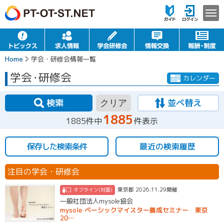
Home
学会・研修会情報一覧
学会
・
研修会
カレンダー
検索
並べ替え
クリア
1885
1885件中
件表示
保存した検索条件
最近の検索履歴
注目の学会・研修会
東京都 2026.11.29開催
オフライン(対面)
一般社団法人mysole協会
mysole ベーシックマイスター養成セミナー 東京
20…