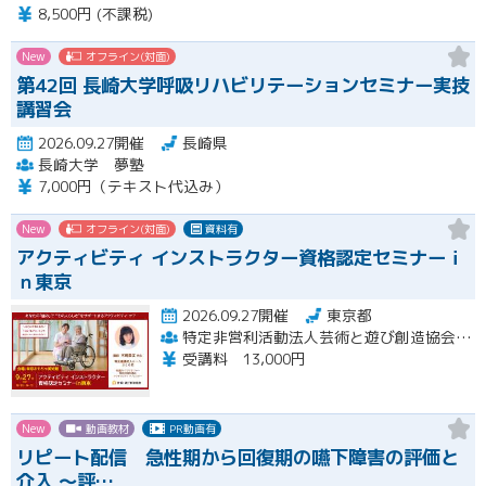
8,500円 (不課税)
New
オフライン(対面)
第42回 長崎大学呼吸リハビリテーションセミナー実技
講習会
2026.09.27開催
長崎県
長崎大学 夢塾
7,000円（テキスト代込み）
New
オフライン(対面)
資料有
アクティビティ インストラクター資格認定セミナーｉ
ｎ東京
2026.09.27開催
東京都
特定非営利活動法人芸術と遊び創造協会 高齢者アクティビティ開発センター
受講料 13,000円
New
動画教材
PR動画有
リピート配信 急性期から回復期の嚥下障害の評価と
介入 〜評…