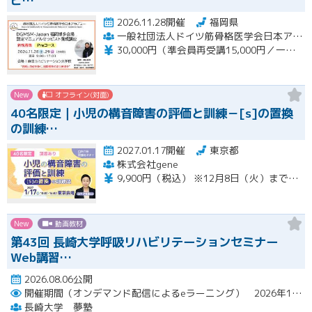
ピ…
2026.11.28開催
福岡県
一般社団法人ドイツ筋骨格医学会日本アカデミー（DGMSM-JAPAN）福岡博多会場
30,000円（準会員再受講15,000円／一般会員13,000円）
New
オフライン(対面)
40名限定｜小児の構音障害の評価と訓練－[s]の置換
の訓練…
2027.01.17開催
東京都
株式会社gene
9,900円（税込） ※12月8日（火）までの限定価格※ 12月9日（水）以降のお申込みは13,200円（税込）となります。 当日会場にてお支払いください（現金のみ） 【キャンセルについて】 1月11日（月）午前8時以降のキャンセルは、キャンセル料（セミナー受講料全額）が発生いたします。
New
動画教材
第43回 長崎大学呼吸リハビリテーションセミナー
Web講習…
2026.08.06公開
開催期間（オンデマンド配信によるeラーニング） 2026年10月2日（金）～10月29日（木）
長崎大学 夢塾