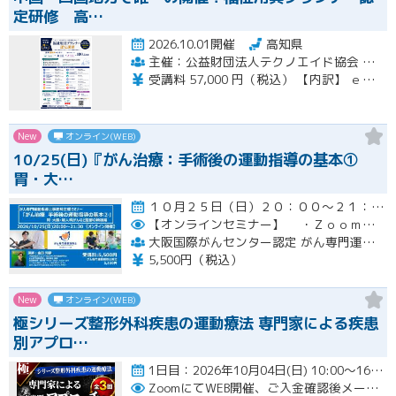
定研修 高…
2026.10.01開催
高知県
主催：公益財団法人テクノエイド協会 集合研修会場期間：一般社団法人ナチュラルハートフルケアネットワーク
受講料 57,000 円（税込） 【内訳】 ｅラーニング受講料・テキスト代 21,000 円（税込） 集合講習受講料 36,000 円（税込） ※インターネットに係る通信料（回線料）は、受講料には含まれません。
New
オンライン(WEB)
10/25(日)『がん治療：手術後の運動指導の基本①
胃・大…
１０月２５日（日）２０：００～２１：３０開催
【オンラインセミナー】
・Ｚｏｏｍにて開催。事前にＵＲＬをメールにてお知らせします。
大阪国際がんセンター認定 がん専門運動指導士 事務局（ルネサンス運動支援センター内）
5,500円（税込）
New
オンライン(WEB)
極シリーズ整形外科疾患の運動療法 専門家による疾患
別アプロ…
1日目：2026年10月04日(日) 10:00〜16:00 2日目：2026年10月25日(日) 10:00〜16…開催
ZoomにてWEB開催、ご入金確認後メールにてURLをお知らせいたします。