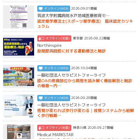
2026.09.01開催
オンライン(WEB)
筑波大学附属病院水戸地域医療教育セ…
認定理学療法士(スポーツ理学療法) 臨床認定カリキ
ュラム
東京都 2026.08.22開催
オフライン(対面)
Northinspire
股関節周囲筋に対する運動療法と触診
2026.10.04開催
オンライン(WEB)
一般社団法人セラピストフォーライフ
膝OAの疼痛部位から病態を読み解く機能解剖と触診
の極意〜内…
2026.09.28開催
オンライン(WEB)
一般社団法人セラピストフォーライフ
感覚が変われば歩行が変わる｜視覚システムから紐解
く歩行戦略…
神奈川県 2026.09.27開催
オフライン(対面)
Medical MARKSTAR