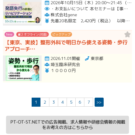
2026年10月15日（木）20:00～21:45 （受付開始時間 19:45）開催
・お支払いについて
本セミナーは【事前支払い（クレジットカード・銀行振込）】です。
株式会社gene
先着20名限定 2,420円（税込） 以降3,000円（税込） ※お支払い方法：クレジットカード・銀行振込 【キャンセルについて】 決済後はいかなる理由でも返金はいたしませんのでご了承ください。 受講料をお支払いいただいた方には、後日アーカイブの視聴URLをお送りいたします。
New
オフライン(対面)
ピックアップ
【東京、実技】整形外科で明日から使える姿勢・歩行
アプローチ…
2026.11.01開催
東京都
埼玉臨床研究会
１００００円
1
2
3
4
5
6
7
>>
PT-OT-ST.NETでの広告掲載、求人情報や研修会情報の掲載
をお考えの方はこちらから