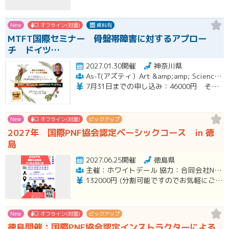
New
オフライン(対面)
資料有
MTFT国際セミナー 骨盤帯障害に対するアプロー
チ ドイツ…
2027.01.30開催
神奈川県
As-T(アズティ）Art &amp;amp; Science for therapists
7月31日までの申し込み：46000円 その後49000円
New
オフライン(対面)
ピックアップ
2027年 国際PNF協会認定ベーシックコース in 徳
島
2027.06.25開催
徳島県
主催：ホワイトデール 協力：合同会社NOBILVA
132000円 (分割可能ですのでお気軽にご相談ください。)
New
オフライン(対面)
ピックアップ
徳島開催：国際PNF協会認定インストラクターによる