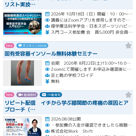
リスト実技…
2026年 10月18日（日）開催：10：00～17：00 6時間の入門コースWebセミナー開催
講義にはZoomアプリを使用しますので受講生の皆様は各自準備をお願いいたします。
理学療法科学学会・日本スポーツリハビリテーション学会・標準徒手医学会 運動器疾患スペシャリスト実技講習会（三学会合同標準徒手医学講習会）
入門コース参加費 会 員5,000円 非会員6,000円
New
オンライン(WEB)
固有受容器インソール無料体験セミナー
会期 2026年 8月22日(土)15:00～16:00開催
Zoomにて開催します
お申込み確認後に、メールにてZOOM招待メールを送ります
足と靴の学校フロイデ
無料
New
動画教材
PR動画有
リピート配信 イチから学ぶ膝関節の疼痛の原因とア
プローチ（…
2026.08.08公開
・参加費の入金が確認できましたら視聴用URLとパスワードおよび資料をお申込みいただきましたメールアドレスに送付します。
株式会社Work Shift