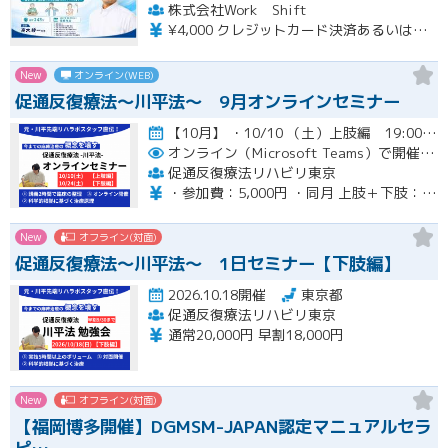
株式会社Work Shift
¥4,000 クレジットカード決済あるいは銀行振込となります。
New
オンライン(WEB)
促通反復療法〜川平法〜 9月オンラインセミナー
【10月】 ・10/10 （土）上肢編 19:00-20:30(最大21:00) ・10/24（土）下肢編 19…開催
オンライン（Microsoft Teams）で開催。ご入金確認後メールにてURLをお知らせいたします。
促通反復療法リハビリ東京
・参加費：5,000円 ・同月 上肢＋下肢：9,000円
New
オフライン(対面)
促通反復療法〜川平法〜 1日セミナー【下肢編】
2026.10.18開催
東京都
促通反復療法リハビリ東京
通常20,000円 早割18,000円
New
オフライン(対面)
【福岡博多開催】DGMSM-JAPAN認定マニュアルセラ