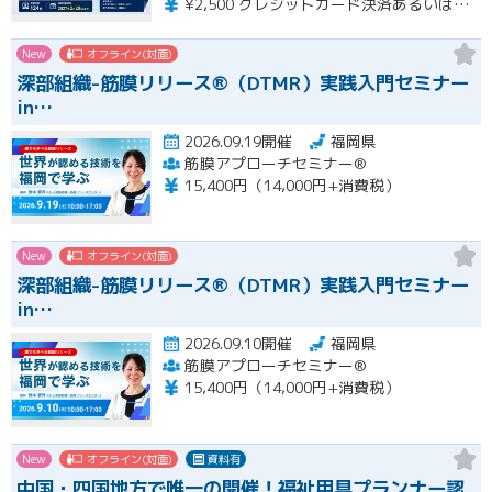
¥2,500 クレジットカード決済あるいは銀行振込となります。
New
オフライン(対面)
深部組織-筋膜リリース®（DTMR）実践入門セミナー
in…
2026.09.19開催
福岡県
筋膜アプローチセミナー®
15,400円（14,000円+消費税）
New
オフライン(対面)
深部組織-筋膜リリース®（DTMR）実践入門セミナー
in…
2026.09.10開催
福岡県
筋膜アプローチセミナー®
15,400円（14,000円+消費税）
New
オフライン(対面)
資料有
中国・四国地方で唯一の開催！福祉用具プランナー認