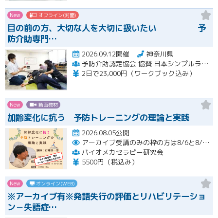
New
オフライン(対面)
目の前の方、大切な人を大切に扱いたい 予
防介助専門…
2026.09.12開催
神奈川県
予防介助認定協会 協賛 日本シンプルラーニング協会 楽な動きの学習会
2日で23,000円（ワークブック込み）
New
動画教材
加齢変化に抗う 予防トレーニングの理論と実践
2026.08.05公開
アーカイブ受講のみの枠の方は8/6と8/20におこなわれる配信終了後に視聴URLをお送りします。
バイオメカセラピー研究会
5500円（税込み）
New
オンライン(WEB)
※アーカイブ有※発語失行の評価とリハビリテーショ
ン－失語症…