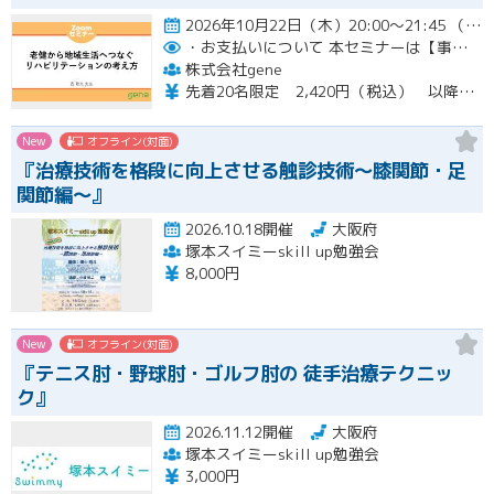
2026年10月22日（木）20:00～21:45 （受付開始時間 19:45）開催
・お支払いについて
本セミナーは【事前支払い（クレジットカード・銀行振込）】です。
株式会社gene
先着20名限定 2,420円（税込） 以降3,000円（税込） ※お支払い方法：クレジットカード・銀行振込 【キャンセルについて】 決済後はいかなる理由でも返金はいたしませんのでご了承ください。 受講料をお支払いいただいた方には、後日アーカイブの視聴URLをお送りいたします。
New
オフライン(対面)
『治療技術を格段に向上させる触診技術～膝関節・足
関節編～』
2026.10.18開催
大阪府
塚本スイミーskill up勉強会
8,000円
New
オフライン(対面)
『テニス肘・野球肘・ゴルフ肘の 徒手治療テクニッ
ク』
2026.11.12開催
大阪府
塚本スイミーskill up勉強会
3,000円