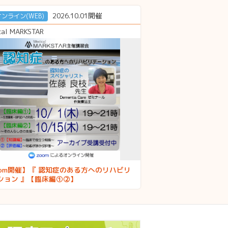
2026.10.01開催
オンライン(WEB)
cal MARKSTAR
oom開催】『 認知症のある方へのリハビリ
ション 』【臨床編①②】