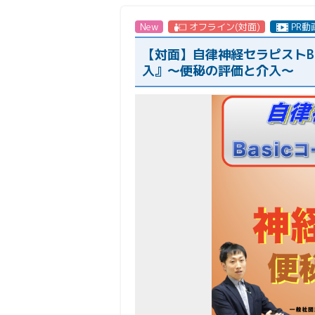
New
オフライン(対面)
PR動
【対面】自律神経セラピストB
入』〜便秘の評価と介入〜