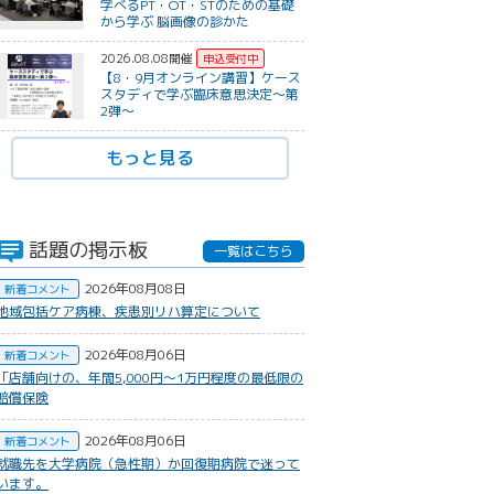
学べるPT・OT・STのための基礎
から学ぶ 脳画像の診かた
2026.08.08開催
【8・9月オンライン講習】ケース
スタディで学ぶ臨床意思決定〜第
2弾〜
もっと見る
話題の掲示板
一覧はこちら
2026年08月08日
新着コメント
地域包括ケア病棟、疾患別リハ算定について
2026年08月06日
新着コメント
​「店舗向けの、年間5,000円〜1万円程度の最低限の
賠償保険
2026年08月06日
新着コメント
就職先を大学病院（急性期）か回復期病院で迷って
います。