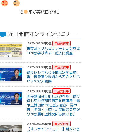
30
31
●
※
印が実施日です。
近日開催オンラインセミナー
2026.08.08開催
摂食嚥下リハビリテーションをゼ
ロから学び直す！超入門講座
2026.08.08開催
繰り返し見れる期間限定動画講
習 橈骨遠位端術から考えたリハ
ビリの介入戦略
2026.08.08開催
開催期間なら申し込み可能 繰り
返し見れる期間限定動画講座「肩
甲上腕関節の促通法 頸部・肩甲
骨・胸郭・下肢・足関節のつなが
りから肩甲上腕関節は変わる」
2026.08.08開催
【オンラインセミナー】新人から