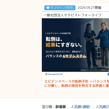
2026.09.21開催
オンライン(WEB)
一般社団法人セラピストフォーライフ
エビデンスベースの転倒予防 〜バランス
に分解し、転倒の原因を特定する評価と運
法〜 講師：山本泰三先生
新着順
人気順(週間)
人気順(