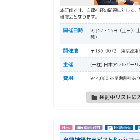
本研修では、自律神経の問題に対して、
研修会となります。
開催日時
9月12・13日（土日） 土
憩）
開催地
〒136-0072 東京
主催
(一社) 日本アレルギー
費用
¥44,000 ※早期割引あ
検討中リストに
New
動画教材
PR動画有
自律神経セラピストBasicコ