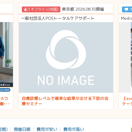
東京都 2026.08.30開催
オフライン(対面)
一般社団法人POSトータルケアサポート
Medi
を6つ
自費診療レベルで確実な結果が出せる下肢の治
【z
動療
療セミナー
テー
月間)
開催日順
費用が安い
費用が高い