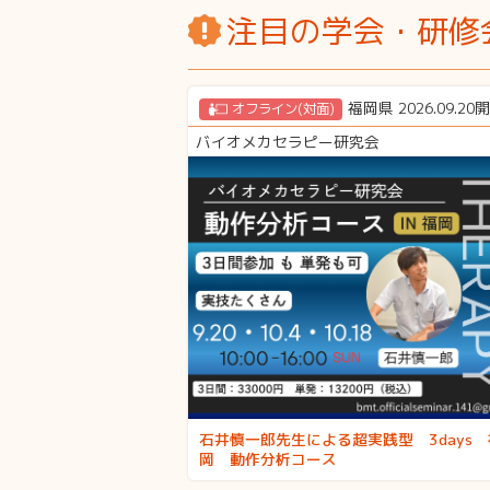
注目の学会・研修
福岡県 2026.09.20
オフライン(対面)
バイオメカセラピー研究会
石井慎一郎先生による超実践型 3days 
岡 動作分析コース