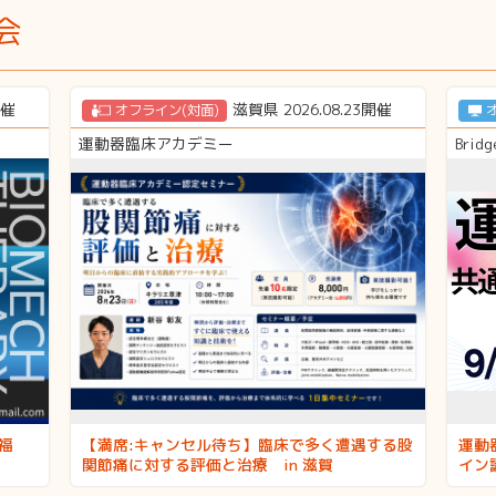
会
開催
滋賀県 2026.08.23開催
オフライン(対面)
運動器臨床アカデミー
Bridg
福
【満席:キャンセル待ち】臨床で多く遭遇する股
運動
関節痛に対する評価と治療 in 滋賀
イン