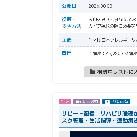
公開日
2026.08.08
視聴・
お申込み（PayPalにて
支払方法
カイブ視聴の際に必要な
主催
(一社) 日本アレルギー
費用
１講座：¥5,980 ※3
検討中リストに
New
動画教材
PR動画有
リピート配信 リハビリ職種
スク管理・生活指導・運動療法