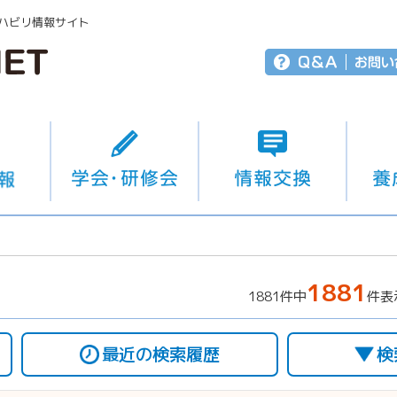
ハビリ情報サイト
1881
1881件中
件表
最近の検索履歴
検