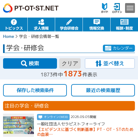
Home
学会・研修会情報一覧
学会
・
研修会
カレンダー
検索
並べ替え
クリア
1873
1873件中
件表示
保存した検索条件
最近の検索履歴
注目の学会・研修会
2026.09.05開催
オンライン(WEB)
一般社団法人セラピストフォーライフ
【エビデンスに基づく判断基準】PT・OT・STのため
の血液…