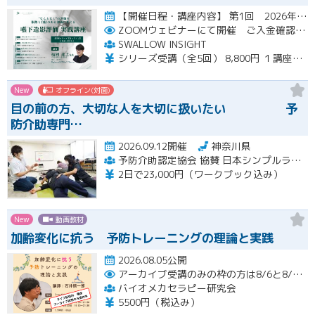
【開催日程・講座内容】 第1回 2026年10月31日（土）19：00～20：30（見逃し配信視聴期間：2026…開催
ZOOMウェビナーにて開催 ご入金確認後メールにてURLをお知らせいたします
SWALLOW INSIGHT
シリーズ受講（全5回） 8,800円 １講座ごと 2,200円
New
オフライン(対面)
目の前の方、大切な人を大切に扱いたい 予
防介助専門…
2026.09.12開催
神奈川県
予防介助認定協会 協賛 日本シンプルラーニング協会 楽な動きの学習会
2日で23,000円（ワークブック込み）
New
動画教材
加齢変化に抗う 予防トレーニングの理論と実践
2026.08.05公開
アーカイブ受講のみの枠の方は8/6と8/20におこなわれる配信終了後に視聴URLをお送りします。
バイオメカセラピー研究会
5500円（税込み）