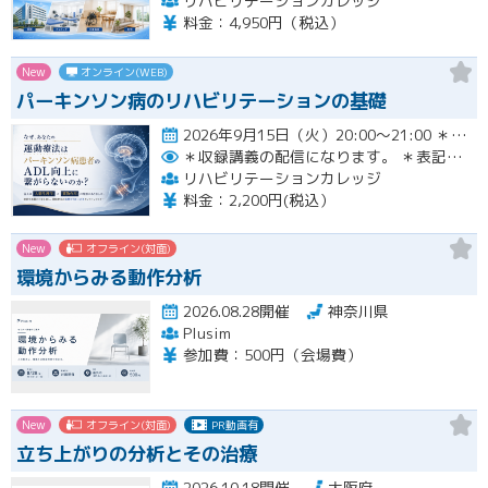
リハビリテーションカレッジ
料金：4,950円（税込）
New
オンライン(WEB)
パーキンソン病のリハビリテーションの基礎
2026年9月15日（火）20:00〜21:00 ＊収録講義の配信になります。 ＊表記された日時に限定して…開催
＊収録講義の配信になります。
＊表記された日時に限定して配信します。
リハビリテーションカレッジ
料金：2,200円(税込）
New
オフライン(対面)
環境からみる動作分析
2026.08.28開催
神奈川県
Plusim
参加費：500円（会場費）
New
オフライン(対面)
PR動画有
立ち上がりの分析とその治療
2026.10.18開催
大阪府