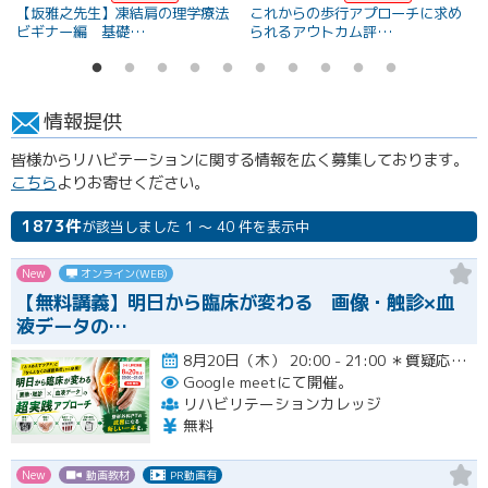
【坂雅之先生】凍結肩の理学療法
これからの歩行アプローチに求め
ビギナー編 基礎…
られるアウトカム評…
情報提供
皆様からリハビテーションに関する情報を広く募集しております。
こちら
よりお寄せください。
1873件
が該当しました 1 ～ 40 件を表示中
New
オンライン(WEB)
【無料講義】明日から臨床が変わる 画像・触診×血
液データの…
8月20日（木） 20:00 - 21:00 ＊質疑応答とアンケート回答の時間を含みます。終了時間は余裕を持っ…開催
Google meetにて開催。
リハビリテーションカレッジ
無料
New
動画教材
PR動画有