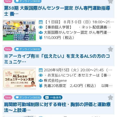
New
オンライン(WEB)
第38期 大阪国際がんセンター認定 がん専門運動指導
士 養…
【１日目】 ８月３０日（日）18:00～21:30 ［ 集合学習の内容 ］ ① 開講式 ② カウンセリングの実…開催
【事前個人学習】
・ネット配信講義の動画ＵＲＬをお知らせします。
大阪国際がんセンター認定 がん専門運動指導士 事務局
110,000円（税込）
New
オンライン(WEB)
※アーカイブ有※「伝えたい」を支えるALSの方のコ
ミュニケ…
2026年9月15日（火）20:00～21:45 （受付開始時間 19:45）開催
・お支払いについて
本セミナーは【事前支払い（クレジットカード・銀行振込）】です。
株式会社gene
先着20名限定 2,420円（税込） 以降3,000円（税込） ※お支払い方法：クレジットカード・銀行振込 【キャンセルについて】 決済後はいかなる理由でも返金はいたしませんのでご了承ください。 受講料をお支払いいただいた方には、後日アーカイブの視聴URLをお送りいたします。
New
オンライン(WEB)
PR動画有
肩関節可動域制限に対する脊柱・胸郭の評価と運動療
法〜上肢運…