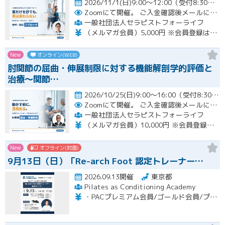
2026/11/1(日)9:00～12:00（受付8:30～）開催
Zoomにて開催。
ご入金確認後メールにてURLをお知らせいたします。
一般社団法人セラピストフォーライフ
（メルマガ会員）5,000円 ※会員登録はホームページより無料で行って頂けます。 会員限定特典あり！
New
オンライン(WEB)
肘関節の屈曲・伸展制限に対する機能解剖学的評価と
治療～関節…
2026/10/25(日)9:00～16:00（受付8:30～） （※途中、１時間のお昼休憩あり）開催
Zoomにて開催。
ご入金確認後メールにてURLをお知らせいたします。
一般社団法人セラピストフォーライフ
（メルマガ会員）10,000円 ※会員登録はホームページより無料で行って頂けます。 会員限定特典あり！
New
オフライン(対面)
9月13日（日）「Re-arch Foot 認定トレーナー…
2026.09.13開催
東京都
Pilates as Conditioning Academy
・PACプレミアム会員/ゴールド会員/プラチナ会員：9,900円（税込） ・PACスタンダード会員：13,200円（税込） ・フリー会員：16,500円（税込）