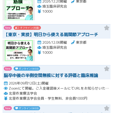
2026.12.20開催
東京都
埼玉臨床研究会
10000
New
オフライン(対面)
【東京・実技】明日から使える肩関節アプローチ
2026.12.06開催
東京都
埼玉臨床研究会
10000
New
オンライン(WEB)
脳卒中後の半側空間無視に対する評価と臨床推論
2026年09月12日(土)開催
Zoomにて開催。ご入金確認後メールにてURLをお知らせいたします。
北里作業療法学会
北里作業療法学会会員・学生無料、非会員1000円
New
オンライン(WEB)