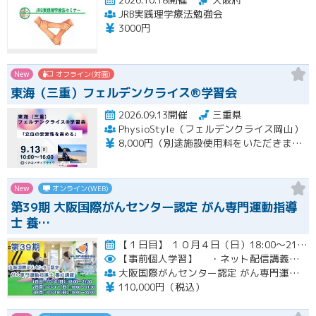
JRB実践理学療法勉強会
3000円
New
オフライン(対面)
東海（三重）フェルデンクライス®学習会
2026.09.13開催
三重県
PhysioStyle（フェルデンクライス岡山）
8,000円（別途施設使用料をいただきます）
New
オンライン(WEB)
第39期 大阪国際がんセンター認定 がん専門運動指導
士 養…
【１日目】 １０月４日（日）18:00～21:30 ［ 集合学習の内容 ］ ① 開講式 ② カウンセリングの実…開催
【事前個人学習】
・ネット配信講義の動画ＵＲＬをお知らせします。
大阪国際がんセンター認定 がん専門運動指導士 事務局
110,000円（税込）