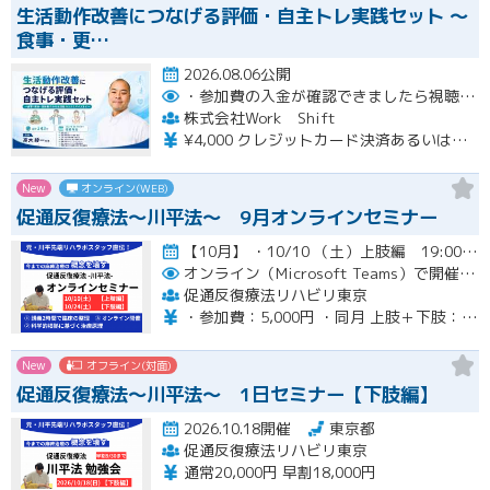
生活動作改善につなげる評価・自主トレ実践セット ～
食事・更…
2026.08.06公開
・参加費の入金が確認できましたら視聴用URLとパスワードおよび資料をお申込みいただきましたメールアドレスに送付します。
株式会社Work Shift
¥4,000 クレジットカード決済あるいは銀行振込となります。
New
オンライン(WEB)
促通反復療法〜川平法〜 9月オンラインセミナー
【10月】 ・10/10 （土）上肢編 19:00-20:30(最大21:00) ・10/24（土）下肢編 19…開催
オンライン（Microsoft Teams）で開催。ご入金確認後メールにてURLをお知らせいたします。
促通反復療法リハビリ東京
・参加費：5,000円 ・同月 上肢＋下肢：9,000円
New
オフライン(対面)
促通反復療法〜川平法〜 1日セミナー【下肢編】
2026.10.18開催
東京都
促通反復療法リハビリ東京
通常20,000円 早割18,000円