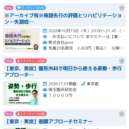
New
オンライン(WEB)
※アーカイブ有※発語失行の評価とリハビリテーショ
ン－失語症…
2026年10月15日（木）20:00～21:45 （受付開始時間 19:45）開催
・お支払いについて
本セミナーは【事前支払い（クレジットカード・銀行振込）】です。
株式会社gene
先着20名限定 2,420円（税込） 以降3,000円（税込） ※お支払い方法：クレジットカード・銀行振込 【キャンセルについて】 決済後はいかなる理由でも返金はいたしませんのでご了承ください。 受講料をお支払いいただいた方には、後日アーカイブの視聴URLをお送りいたします。
New
オフライン(対面)
【東京、実技】整形外科で明日から使える姿勢・歩行
アプローチ…
2026.11.01開催
東京都
埼玉臨床研究会
１００００円
New
オフライン(対面)
【東京・実技】筋膜アプローチセミナー