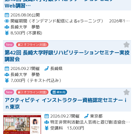
Web講習…
2026.08.06公開
開催期間（オンデマンド配信によるeラーニング） 2026年10月2日（金）～10月29日（木）
長崎大学 夢塾
8,500円 (不課税)
New
オフライン(対面)
第42回 長崎大学呼吸リハビリテーションセミナー実技
講習会
2026.09.27開催
長崎県
長崎大学 夢塾
7,000円（テキスト代込み）
New
オフライン(対面)
資料有
アクティビティ インストラクター資格認定セミナーｉ
ｎ東京
2026.09.27開催
東京都
特定非営利活動法人芸術と遊び創造協会 高齢者アクティビティ開発センター
受講料 13,000円