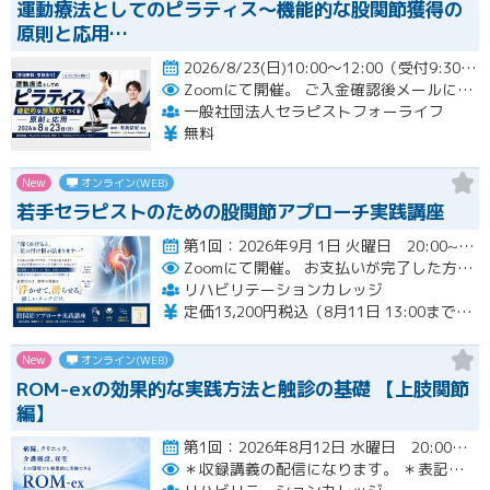
運動療法としてのピラティス〜機能的な股関節獲得の
原則と応用…
2026/8/23(日)10:00～12:00（受付9:30～）開催
Zoomにて開催。
ご入金確認後メールにてURLをお知らせいたします。
一般社団法人セラピストフォーライフ
無料
New
オンライン(WEB)
若手セラピストのための股関節アプローチ実践講座
第1回：2026年9月 1日 火曜日 20:00~21:00 第2回：2026年9月15日 火曜日 20:00~2…開催
Zoomにて開催。
お支払いが完了した方のみzoomのリンクと資料が確認できるシステムとなっております。お支払いが確認できない場合は【自動キャンセル】となります。
リハビリテーションカレッジ
定価13,200円税込（8月11日 13:00までのお申し込みにて3,300円オフでご受講いただけます）
New
オンライン(WEB)
ROM-exの効果的な実践方法と触診の基礎 【上肢関節
編】
第1回：2026年8月12日 水曜日 20:00~21:00 第2回：2026年8月19日 水曜日 20:00~21…開催
＊収録講義の配信になります。
＊表記された日時に限定して配信します。