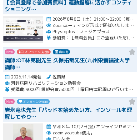
［会員登録で参加費無料］運動指導に活かすコンディ
ショニング…
2026年8月8日（土）21:00〜22:00（質疑応答を含む）開催
Zoomミーティング形式で開催いたします。
Physioplus｜フィジオプラス
参加費：［無料会員］にご登録いただければ無料 ・月額会員：参加無料 ・年額会員：参加無料 ・通常チケット：5,000円（税込）
New
オフライン(対面)
資料有
講師:OT林克樹先生 久保拓哉先生(九州栄養福祉大学
講師…
2026.11.14開催
佐賀県
河畔病院リハビリテーション勉強会
受講費:9000円 懇親会費:5000円 土曜日唐津駅周辺で行います。
New
オンライン(WEB)
岩永竜也先生「パッドを始めたい方、インソールを理
解してやり…
令和８年 10月2日(金) オンラインセミナー 20:00〜22:00 10月18日(日) 実技セミナー（…開催
zoom youtube使用。
ロクな会