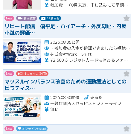
参加費 （8月末迄、申し込みにて早期申し込み割引） オンライン➕実技セミナー（対面式） 15500円 （8月末迄申し込みにて14500円） オンライン➕実技セミナーアーカイブ視聴 11000円 （8月末迄申し込みにて10000円） ※オンラインセミナーは後日、アーカイブ視聴可能です。 ※実技セミナー（対面式）参加者も後日、実技セミナーアーカイブ視聴可能です。
New
動画教材
PR動画有
リピート配信 偏平足・ハイアーチ・外反母趾・内反
小趾の評価…
2026.08.05公開
・参加費の入金が確認できましたら視聴用URLとパスワードおよび資料をお申込みいただきましたメールアドレスに送付します。
株式会社Work Shift
¥2,500 クレジットカード決済あるいは銀行振込となります。
New
オフライン(対面)
マッスルインバランス改善のための運動療法としての
ピラティス…
2026.08.30開催
東京都
一般社団法人セラピストフォーライフ
無料
New
オンライン(WEB)