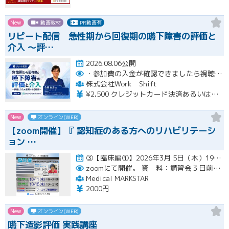
New
動画教材
PR動画有
リピート配信 急性期から回復期の嚥下障害の評価と
介入 〜評…
2026.08.06公開
・参加費の入金が確認できましたら視聴用URLとパスワードおよび資料をお申込みいただきましたメールアドレスに送付します。
株式会社Work Shift
¥2,500 クレジットカード決済あるいは銀行振込となります。
New
オンライン(WEB)
【zoom開催】『 認知症のある方へのリハビリテーシ
ョン …
③【臨床編①】2026年3月 5日（木）19:00〜21:00（アーカイブ配信１ヶ月間） ④【臨床編②】2026年…開催
zoomにて開催。
資 料：講習会３日前までに、PDFデータまたはGoogleドライブにてお送りいたします。
Medical MARKSTAR
2000円
New
オンライン(WEB)
嚥下造影評価 実践講座