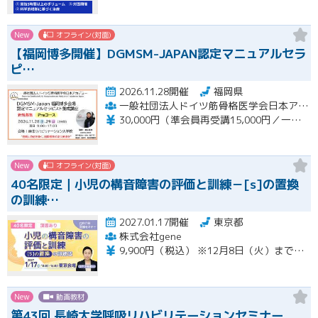
New
オフライン(対面)
【福岡博多開催】DGMSM-JAPAN認定マニュアルセラ
ピ…
2026.11.28開催
福岡県
一般社団法人ドイツ筋骨格医学会日本アカデミー（DGMSM-JAPAN）福岡博多会場
30,000円（準会員再受講15,000円／一般会員13,000円）
New
オフライン(対面)
40名限定｜小児の構音障害の評価と訓練－[s]の置換
の訓練…
2027.01.17開催
東京都
株式会社gene
9,900円（税込） ※12月8日（火）までの限定価格※ 12月9日（水）以降のお申込みは13,200円（税込）となります。 当日会場にてお支払いください（現金のみ） 【キャンセルについて】 1月11日（月）午前8時以降のキャンセルは、キャンセル料（セミナー受講料全額）が発生いたします。
New
動画教材
第43回 長崎大学呼吸リハビリテーションセミナー