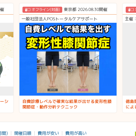
を促通する治療実技も実施。1年2か月に1回し
か開催されない講座。
開催
東京都 2026.08.30開催
オフライン(対面)
一般社団法人POSトータルケアサポート
主催：
ーシ
自費診療レベルで確実な結果が出せる変形性膝
徳島
関節症・動作分析テクニック
によ
グ
月間)
開催日順
費用が安い
費用が高い