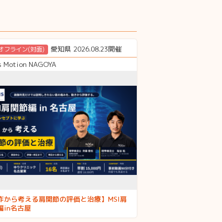
愛知県 2026.08.23開催
オフライン(対面)
s Motion NAGOYA
作から考える肩関節の評価と治療】MSI肩
編in名古屋