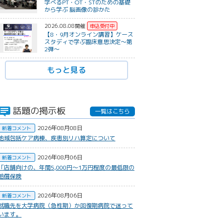
学べるPT・OT・STのための基礎
から学ぶ 脳画像の診かた
2026.08.08開催
【8・9月オンライン講習】ケース
スタディで学ぶ臨床意思決定〜第
2弾〜
もっと見る
話題の掲示板
一覧はこちら
2026年08月08日
新着コメント
地域包括ケア病棟、疾患別リハ算定について
2026年08月06日
新着コメント
​「店舗向けの、年間5,000円〜1万円程度の最低限の
賠償保険
2026年08月06日
新着コメント
就職先を大学病院（急性期）か回復期病院で迷って
います。