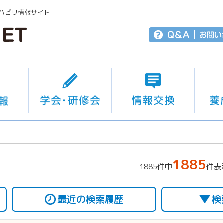
ハビリ情報サイト
1885
1885件中
件表
最近の検索履歴
検