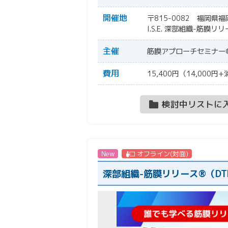
開催地
〒815-0082 福岡県
I.S.E. 深部組織-筋
主催
筋膜アプローチセミナー
費用
15,400円（14,000円
検討中リストに
New
オフライン(対面)
深部組織-筋膜リリース®（DT