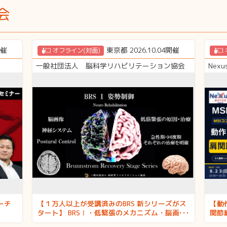
会
開催
東京都 2026.10.04開催
オフライン(対面)
一般社団法人 脳科学リハビリテーション協会
Nexu
ーチ
【１万人以上が受講済みのBRS 新シリーズがス
【動
タート】 BRSⅠ・低緊張のメカニズム・脳画
関節
像・神経システムを解説。低緊張の神経ルート