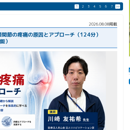
1
2
3
4
5
6
7
>>
2026.08.08掲載
関節の疼痛の原因とアプローチ（124分）
可能）