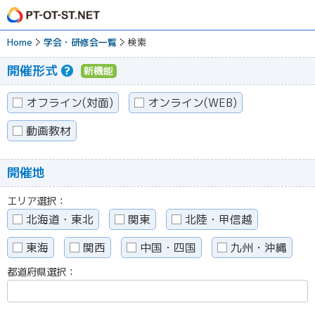
Home
学会・研修会一覧
検索
開催形式
オフライン(対面)
オンライン(WEB)
動画教材
開催地
エリア選択：
北海道・東北
関東
北陸・甲信越
東海
関西
中国・四国
九州・沖縄
都道府県選択：