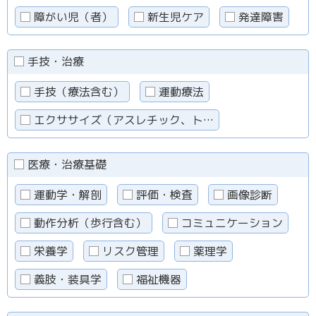
障がい児（者）
新生児ケア
発達障害
手技・治療
手技（療法含む）
運動療法
エクササイズ（アスレチック、ト…
医療・治療基礎
運動学・解剖
評価・検査
画像診断
動作分析（歩行含む）
コミュニケーション
栄養学
リスク管理
薬理学
義肢・装具学
福祉機器