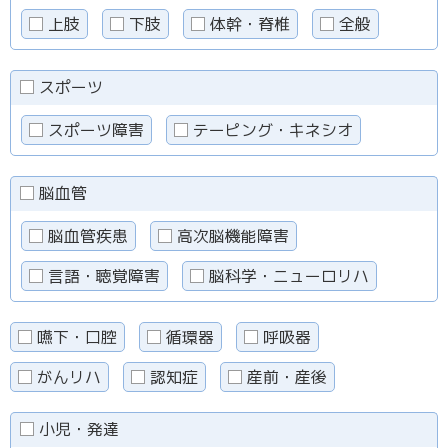
上肢
下肢
体幹・脊椎
全般
スポーツ
スポーツ障害
テーピング・キネシオ
脳血管
脳血管疾患
高次脳機能障害
言語・聴覚障害
脳科学・ニューロリハ
嚥下・口腔
循環器
呼吸器
がんリハ
認知症
産前・産後
小児・発達