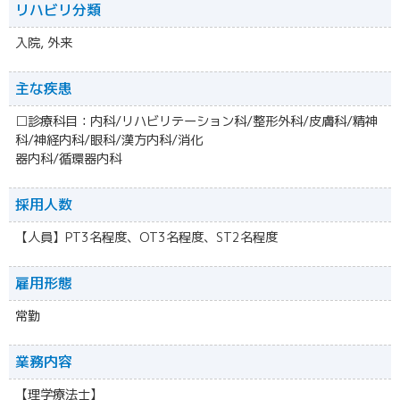
リハビリ分類
入院, 外来
主な疾患
□診療科目：内科/リハビリテーション科/整形外科/皮膚科/精神
科/神経内科/眼科/漢方内科/消化
器内科/循環器内科
採用人数
【人員】PT3名程度、OT3名程度、ST2名程度
雇用形態
常勤
業務内容
【理学療法士】