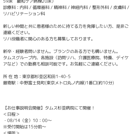
59床 緩和ケア病棟20床）
診療科：内科 / 循環器科 / 精神科 / 神経内科 / 整形外科 / 皮膚科 /
リハビリテーション科
新しい仲間と共に患者様のために持てる力を発揮したい方、是非ご
連絡ください。
リハ役職者に関心のある方も募集しております。
新卒・経験者問いません。ブランクのある方でも構いません。
タムスグループ内、各施設（訪問リハ、介護医療院、特養、デイケ
アなど）での勤務も相談可能です。お気軽にご連絡ください。
所 在 地：東京都杉並区和田1-40-5
最寄駅：中野富士見町(東京メトロ丸ノ内線)1番口(約10分)
【お仕事説明会開催】タムス杉並病院にて開催！
＜日程＞
・08/14（金）10：00～
※受付開始は15分前～
＜場所＞