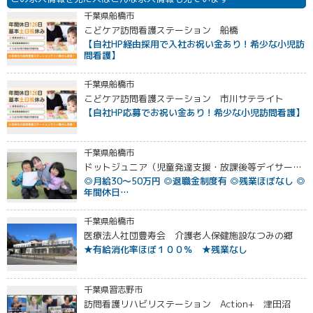
千葉県船橋市
こどケア訪問看護ステーション 船橋
【自社HP経由採用で入社お祝い金あり！希少な小児訪
問看護】
千葉県船橋市
こどケア訪問看護ステーション 市川サテライト
【自社HP応募でお祝い金あり！希少な小児訪問看護】
千葉県船橋市
ドットジュニア（児童発達支援・放課後等デイサービス） 東船橋教室
◎月給30～50万円 ◎退職金制度有 ◎残業ほぼなし ◎
年間休日…
千葉県船橋市
医療法人社団豊寿会 介護老人保健施設なつみの郷
★有給消化率ほぼ１００％ ★残業なし
千葉県習志野市
訪問看護リハビリステーション Action+ 津田沼