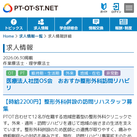
Home
求人情報一覧
求人情報詳細
求人情報
2026.06.30掲載
作業療法士・理学療法士
OT
PT
維持期・生活期
外来
地域・在宅
非常勤（パート
医療法人社団OS会 おおすか整形外科訪問リハビ
リ
【時給2200円】整形外科併設の訪問リハスタッフ募
集
PTOT合わせて12名が在籍する地域密着型の整形外科クリニックで
す。外来・通所・訪問リハビリを通じて地域の皆さまの生活を支え
ています。整形外科併設のため医師との連携が取りやすく、痛みや
骨粗鬆症への対応も強みです。現在、訪問リハビリ事業拡大のため