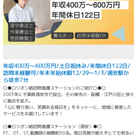
年収400万～600万円/土日祝休み/年間休日122日/
訪問未経験可/年末年始休暇12/29～1/3/浦安駅か
ら徒歩7分
〇●〇リボン結訪問看護ステーションのご紹介〇●〇
2003年に千葉県浦安市で設立、その後市川・船橋・江戸川区と徐々
に拠点を拡大。
「心に寄り添い、笑顔ある毎日を」をモットーに、地域に根差した
サービスをお届けしています！
〇●〇リボン結訪問看護ステーション（浦安）●〇
PT、OT、ST,看護師の総勢約50名。毎日笑顔が絶えずとても明るい