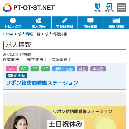
Home
求人情報一覧
求人情報詳細
求人情報
2026.08.07掲載
作業療法士・理学療法士・言語聴覚士
New
OT
PT
ST
地域・在宅
常勤
非常勤（パート）
動画有
リボン結訪問看護ステーション