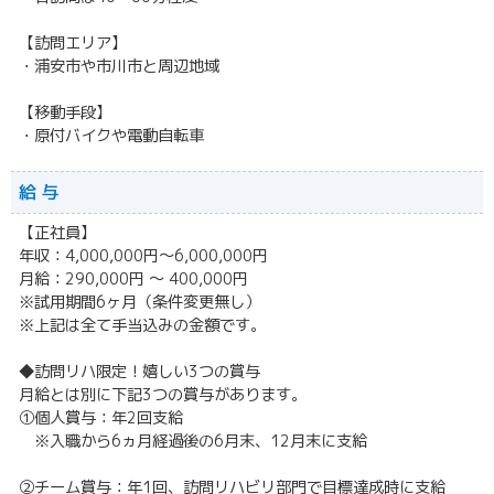
【訪問エリア】
・浦安市や市川市と周辺地域
【移動手段】
・原付バイクや電動自転車
給 与
【正社員】
年収：4,000,000円～6,000,000円
月給：290,000円 〜 400,000円
※試用期間6ヶ月（条件変更無し）
※上記は全て手当込みの金額です。
◆訪問リハ限定！嬉しい3つの賞与
月給とは別に下記3つの賞与があります。
①個人賞与：年2回支給
※入職から6ヵ月経過後の6月末、12月末に支給
②チーム賞与：年1回、訪問リハビリ部門で目標達成時に支給