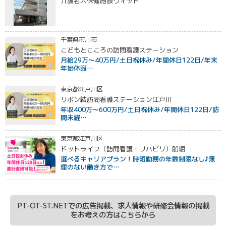
介護老人保健施設ヴィット
千葉県市川市
こどもとこころの訪問看護ステーション
月給29万～40万円/土日祝休み/年間休日122日/年末
年始休暇…
東京都江戸川区
リボン結訪問看護ステーション江戸川
年収400万～600万円/土日祝休み/年間休日122日/訪
問未経…
東京都江戸川区
ドットライフ（訪問看護・リハビリ）船堀
選べるキャリアプラン！時短勤務の年数制限なし♪無
理のない働き方で…
PT-OT-ST.NETでの広告掲載、求人情報や研修会情報の掲載
をお考えの方はこちらから