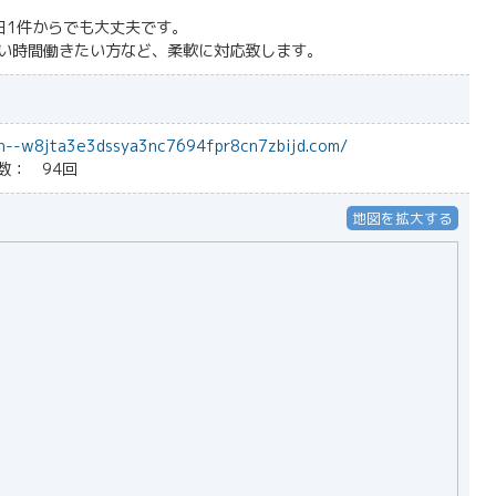
日1件からでも大丈夫です。
い時間働きたい方など、柔軟に対応致します。
xn--w8jta3e3dssya3nc7694fpr8cn7zbijd.com/
数： 94回
地図を拡大する