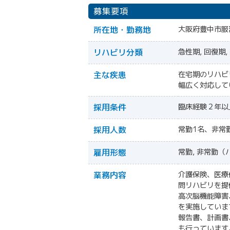
募集要項
所在地・勤務地
大阪府豊中市服部
リハビリ分類
急性期, 回復期
主な疾患
在宅期のリハビ
幅広く対応して
採用条件
臨床経験２年以
採用人数
常勤1名、非常
雇用形態
常勤, 非常勤（
業務内容
介護保険、医療
問リハビリを提
高次脳機能障害
を実施していま
報告書、計画書
も行っています