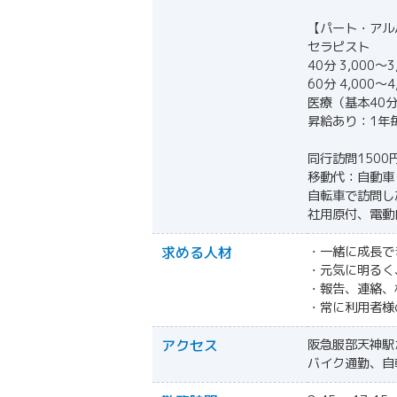
【パート・アル
セラピスト
40分 3,000〜
60分 4,000〜
医療（基本40分）
昇給あり：1年毎
同行訪問1500
移動代：自動車
自転車で訪問し
社用原付、電動
求める人材
・一緒に成長で
・元気に明るく
・報告、連絡、
・常に利用者様
アクセス
阪急服部天神駅
バイク通勤、自