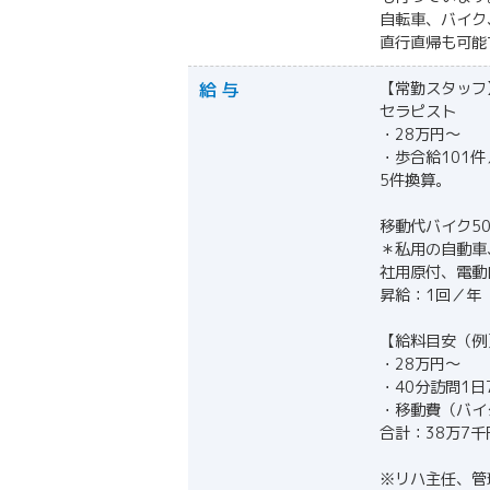
自転車、バイク
直行直帰も可能
給 与
【常勤スタッフ
セラピスト
・28万円〜
・歩合給101件
5件換算。
移動代バイク5
＊私用の自動車
社用原付、電動
昇給：1回／年
【給料目安（例
・28万円〜
・40分訪問1日
・移動費（バイク
合計：38万7千
※リハ主任、管