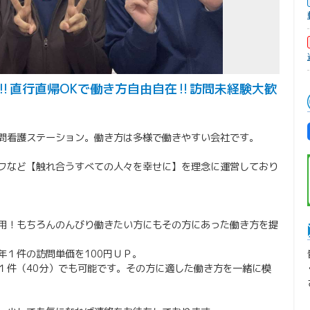
️直行直帰OKで働き方自由自在‼️訪問未経験大歓
問看護ステーション。働き方は多様で働きやすい会社です。
フなど【触れ合うすべての人々を幸せに】を理念に運営しており
用！もちろんのんびり働きたい方にもその方にあった働き方を提
年１件の訪問単価を100円ＵＰ。
１件（40分）でも可能です。その方に適した働き方を一緒に模