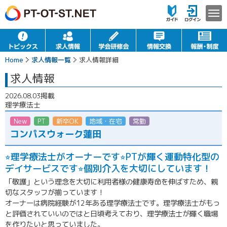
Home
求人情報一覧
求人情報詳細
求人情報
2026.08.03掲載
理学療法士
New
PT
新卒OK
地域・在宅
常勤
コンパスウォーク蓮田
⭐︎理学療法士がオーナーです⭐︎PTが輝く運動特化型の
デイサービスです⭐︎個別介入を大切にしています！
「敬護」という理念を大切に利用者様の健康寿命を伸ばすため、親
切なスタッフが揃っています！
オーナーは病院経験が12年ある理学療法士です。理学療法士がもっ
と評価されていいのではと日頃考えており、理学療法士が輝く職場
を作りたいと思っていました。