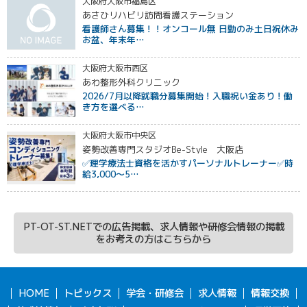
大阪府大阪市福島区
あさひリハビリ訪問看護ステーション
看護師さん募集！！オンコール無 日勤のみ土日祝休み
お盆、年末年…
大阪府大阪市西区
あわ整形外科クリニック
2026/7月以降就職分募集開始！入職祝い金あり！働
き方を選べる…
大阪府大阪市中央区
姿勢改善専門スタジオBe-Style 大阪店
✅理学療法士資格を活かすパーソナルトレーナー✅時
給3,000〜5…
PT-OT-ST.NETでの広告掲載、求人情報や研修会情報の掲載
をお考えの方はこちらから
HOME
トピックス
学会・研修会
求人情報
情報交換