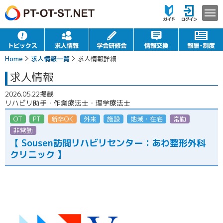
Home
求人情報一覧
求人情報詳細
求人情報
2026.05.22掲載
リハビリ助手・作業療法士・理学療法士
OT
PT
新卒OK
外来
施設
地域・在宅
常勤
非常勤（パート）
【 Sousen訪問リハビリセンター：あわ整形外科
クリニック 】