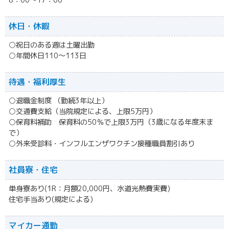
8：00～17：00
休日・休暇
○祝日のある週は土曜出勤
○年間休日110～113日
待遇・福利厚生
○退職金制度 （勤続3年以上）
○交通費支給（当院規定による、上限5万円）
○保育料補助 保育料の50％で上限3万円（3歳になる年度末ま
で）
○外来受診料・インフルエンザワクチン接種職員割引あり
社員寮・住宅
単身寮あり(1R：月額20,000円、水道光熱費実費)
住宅手当あり(規定による)
マイカー通勤