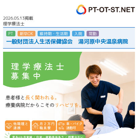
2026.05.13掲載
理学療法士
PT
新卒OK
維持期・生活期
入院
常勤
一般財団法人生活保健協会 湯河原中央温泉病院