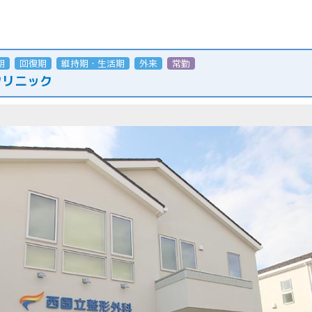
期
回復期
維持期・生活期
外来
常勤
クリニック