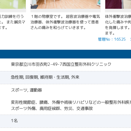
筋力訓練を行う
１階の物療室です。 超音波治療器や電気
体外衝撃波治療
。 また鍼灸マ
治療器、体外衝撃波治療器を使って患者
化した痛みや
ます。
さんの痛みを和らげていきます。
を発揮します
ます。
管理No：16525
東京都立川市羽衣町2-49-7西国立整形外科クリニック
急性期, 回復期, 維持期・生活期, 外来
スポーツ, 運動器
変形性関節症、腰痛、外傷や術後リハビリなどの一般整形外科疾
スポーツ外傷、廃用症候群、労災、交通事故
1名