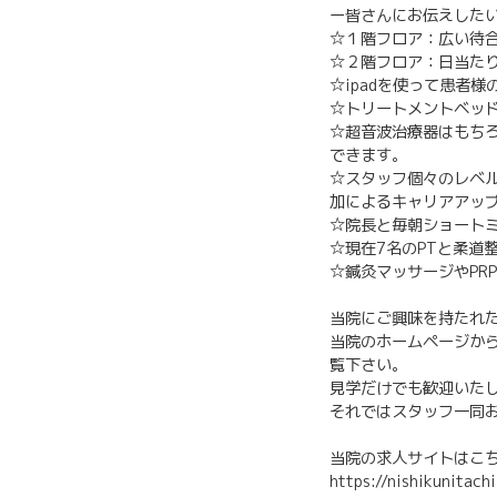
ー皆さんにお伝えした
☆１階フロア：広い待
☆２階フロア：日当た
☆ipadを使って患者
☆トリートメントベッ
☆超音波治療器はもち
できます。
☆スタッフ個々のレベ
加によるキャリアアッ
☆院長と毎朝ショート
☆現在7名のPTと柔道
☆鍼灸マッサージやPR
当院にご興味を持たれ
当院のホームページから
覧下さい。
見学だけでも歓迎いた
それではスタッフ一同
当院の求人サイトはこ
https://nishikunitach