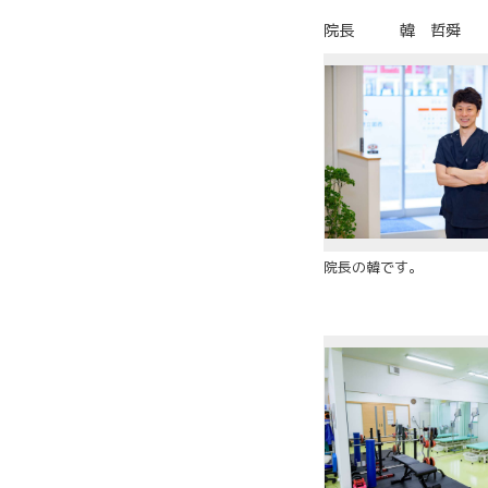
院長 韓 哲舜
院長の韓です。