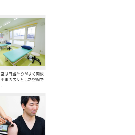
リ室は日当たりがよく開放
.35平米の広々とした空間で
す。