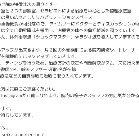
い当院の特徴は次の通りですー
合室と２つの診察室、セラピストによる治療を中心とした物理療法室
りの良い広々としたリハビリテーションスペース
様の画像閲覧が可能なので、タイムリーにドクターとディスカッションが
ドは全て自動昇降式を採用し、治療者の体への負担軽減を図っています
ろん、体外衝撃波（ショックマスター）やラジオ波を導入していますの
ルアップが出来るよう、月２回の外部講師による院内研修や、トレーナ
プを積極的にバックアップしていきます。
ミーティングを行うため、治療方針の決定や問題解決がスムーズに行え
整復師3名、鍼灸マッサージ師1名が在籍
P療法などの自費診療も治療に取り入れています。
た方は気軽にご連絡ください。
Instagramがご覧になれます。院内の様子やスタッフの雰囲気が分か
します。
お待ちしています。
ちら↓
i-seikei.com/recruit/