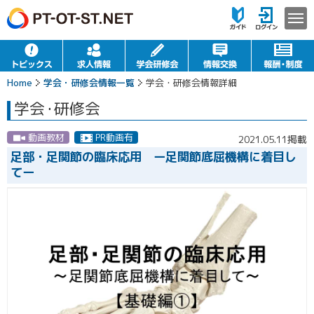
Home
学会・研修会情報一覧
学会・研修会情報詳細
学会
・
研修会
動画教材
PR動画有
2021.05.11掲載
足部・足関節の臨床応用 ー足関節底屈機構に着目し
てー