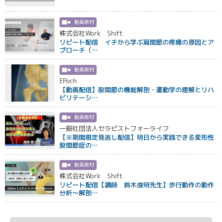
動画教材
株式会社Work Shift
リピート配信 イチから学ぶ肩関節の疼痛の原因とア
プローチ（…
動画教材
EPoch
【動画配信】股関節の機能解剖・運動学の理解とリハ
ビリテーシ…
動画教材
一般社団法人セラピストフォーライフ
【※期間限定見逃し配信】明日から実践できる変形性
股関節症の…
動画教材
株式会社Work Shift
リピート配信【講師 鈴木俊明先生】歩行動作の動作
分析〜解剖…