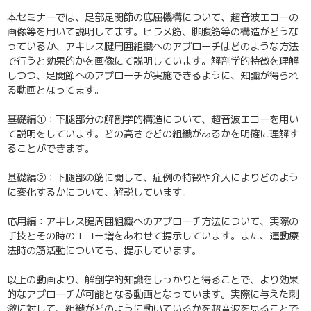
本セミナーでは、足部足関節の底屈機構について、超音波エコーの
画像等を用いて説明してます。ヒラメ筋、腓腹筋等の構造がどうな
っているか、アキレス腱周囲組織へのアプローチはどのような方法
で行うと効果的かを画像にて説明しています。解剖学的特徴を理解
しつつ、足関節へのアプローチが実施できるように、知識が得られ
る動画となってます。
基礎編①：下腿部分の解剖学的構造について、超音波エコーを用い
て説明をしています。どの高さでどの組織があるかを明確に理解す
ることができます。
基礎編②：下腿部の筋に関して、症例の特徴や介入によりどのよう
に変化するかについて、解説しています。
応用編：アキレス腱周囲組織へのアプローチ方法について、実際の
手技とその時のエコー増をあわせて提示しています。また、運動療
法時の筋活動についても、提示しています。
以上の動画より、解剖学的知識をしっかりと得ることで、より効果
的なアプローチが可能となる動画となっています。実際に与えた刺
激に対して、組織がどのように動いているかを超音波を見ることで