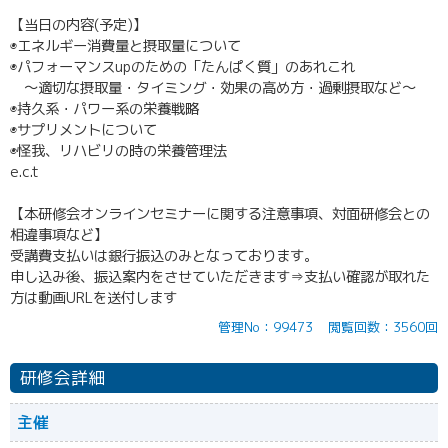
【当日の内容(予定)】
◉エネルギー消費量と摂取量について
◉パフォーマンスupのための「たんぱく質」のあれこれ
～適切な摂取量・タイミング・効果の高め方・過剰摂取など～
◉持久系・パワー系の栄養戦略
◉サプリメントについて
◉怪我、リハビリの時の栄養管理法
e.c.t
【本研修会オンラインセミナーに関する注意事項、対面研修会との
相違事項など】
受講費支払いは銀行振込のみとなっております。
申し込み後、振込案内をさせていただきます⇒支払い確認が取れた
方は動画URLを送付します
管理No：99473
閲覧回数：3560回
研修会詳細
主催