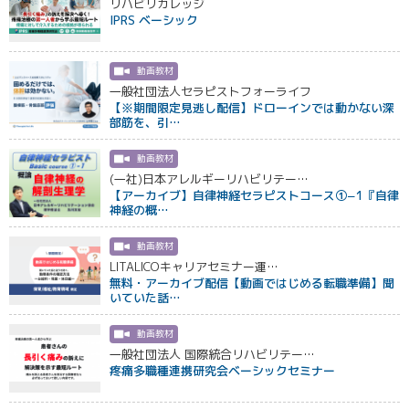
リハビリカレッジ
IPRS ベーシック
動画教材
一般社団法人セラピストフォーライフ
【※期間限定見逃し配信】ドローインでは動かない深
部筋を、引…
動画教材
(一社)日本アレルギーリハビリテー…
【アーカイブ】自律神経セラピストコース①−1『自律
神経の概…
動画教材
LITALICOキャリアセミナー運…
無料・アーカイブ配信【動画ではじめる転職準備】聞
いていた話…
動画教材
一般社団法人 国際統合リハビリテー…
疼痛多職種連携研究会ベーシックセミナー