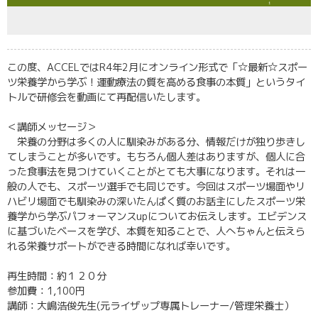
この度、ACCELではR4年2月にオンライン形式で「☆最新☆スポー
ツ栄養学から学ぶ！運動療法の質を高める食事の本質」というタイ
トルで研修会を動画にて再配信いたします。
＜講師メッセージ＞
栄養の分野は多くの人に馴染みがある分、情報だけが独り歩きし
てしまうことが多いです。もちろん個人差はありますが、個人に合
った食事法を見つけていくことがとても大事になります。それは一
般の人でも、スポーツ選手でも同じです。今回はスポーツ場面やリ
ハビリ場面でも馴染みの深いたんぱく質のお話主にしたスポーツ栄
養学から学ぶパフォーマンスupについてお伝えします。エビデンス
に基づいたベースを学び、本質を知ることで、人へちゃんと伝えら
れる栄養サポートができる時間になれば幸いです。
再生時間：約１２０分
参加費：1,100円
講師：大嶋浩俊先生(元ライザップ専属トレーナー/管理栄養士）