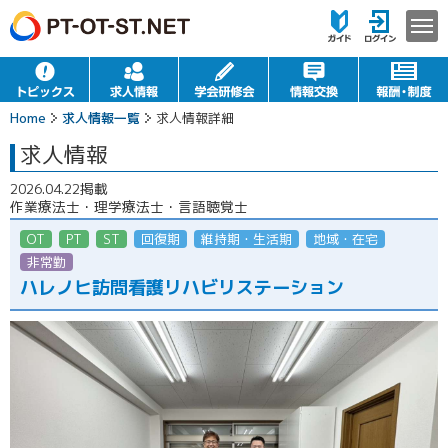
Home
求人情報一覧
求人情報詳細
求人情報
2026.04.22掲載
作業療法士・理学療法士・言語聴覚士
OT
PT
ST
回復期
維持期・生活期
地域・在宅
非常勤（パート）
ハレノヒ訪問看護リハビリステーション