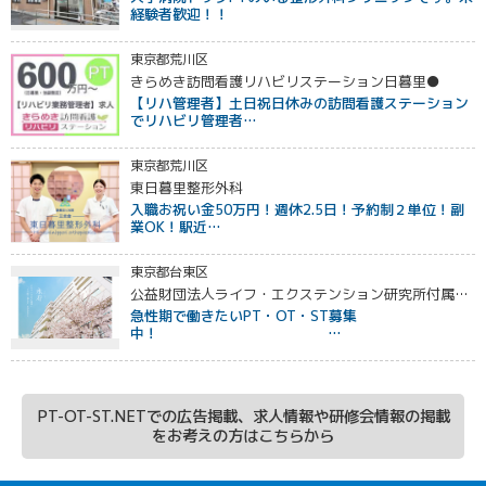
経験者歓迎！！
東京都荒川区
きらめき訪問看護リハビリステーション日暮里●
【リハ管理者】土日祝日休みの訪問看護ステーション
でリハビリ管理者…
東京都荒川区
東日暮里整形外科
入職お祝い金50万円！週休2.5日！予約制２単位！副
業OK！駅近…
東京都台東区
公益財団法人ライフ・エクステンション研究所付属 永寿総合病院
急性期で働きたいPT・OT・ST募集
中！ …
PT-OT-ST.NETでの広告掲載、求人情報や研修会情報の掲載
をお考えの方はこちらから