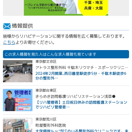
情報提供
皆様からリハビテーションに関する情報を広く募集しております。
こちら
よりお寄せください。
この求人情報を見た人はこんな求人情報も見ています
東京都文京区
アトラス整形外科 千駄木リウマチ・スポーツクリニック
2024年2月開業､西日暮里駅徒歩5分・千駄木駅徒歩6
分の整形外…
東京都台東区
きらめき訪問看護リハビリステーション浅草●
【リハ管理者】土日祝日休みの訪問看護ステーション
でリハビリ管理者…
東京都荒川区
町屋整形外科医院
大学病院トップPTのいる整形外科クリニックです。未