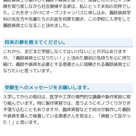
義肢装具士が製作した義肢や装具を使って、患者さんが少しずつ笑
顔を取り戻しながら社会復帰する姿は、私にとって未知の世界でし
た。これをきっかけにオープンキャンパスに申し込み、義肢装具学
科の先生方や先輩たちのお話を何度も聞き、この学校に入学をして
義肢装具士になること決めました。
将来の夢を教えてください。
これから、まだまだ学習しなくてはいけないことが沢山あります
が、「義肢装具士になりたい！」と決めた最初の気持ちを心に持ち
続け、義肢や装具を必要とする患者さんに信頼される義肢装具士に
なりたいと思っています。
受験生へのメッセージをお願いします。
入学してからの毎日は、医学や工学の専門的な講義や製作実習に取
り組んでいます。特に製作実習では、思うようにモノづくりができ
ず落ち込むこともありますが、臨床実習などで自分が製作した義肢
や装具を喜んで装着している患者さんを見ると、「頑張って良かっ
た！」と思います。