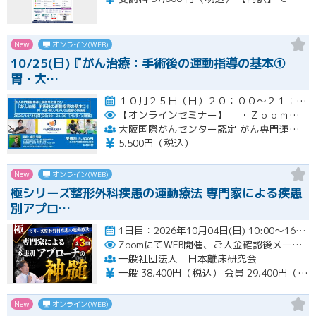
New
オンライン(WEB)
10/25(日)『がん治療：手術後の運動指導の基本①
胃・大…
１０月２５日（日）２０：００～２１：３０開催
【オンラインセミナー】
・Ｚｏｏｍにて開催。事前にＵＲＬをメールにてお知らせします。
大阪国際がんセンター認定 がん専門運動指導士 事務局（ルネサンス運動支援センター内）
5,500円（税込）
New
オンライン(WEB)
極シリーズ整形外科疾患の運動療法 専門家による疾患
別アプロ…
1日目：2026年10月04日(日) 10:00〜16:00 2日目：2026年10月25日(日) 10:00〜16…開催
ZoomにてWEB開催、ご入金確認後メールにてURLをお知らせいたします。
一般社団法人 日本離床研究会
一般 38,400円（税込） 会員 29,400円（税込）
New
オンライン(WEB)