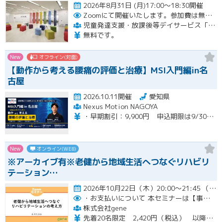
2026年8月31日 (月)17:00～18:30開催
Zoomにて開催いたします。参加費は無料です。
児童発達支援・放課後等デイサービス「LITALICOジュニア」
無料です。
New
オフライン(対面)
【動作から考える腰痛の評価と治療】MSI入門編in名
古屋
2026.10.11開催
愛知県
Nexus Motion NAGOYA
・早期割引：9,900円 申込期限は9/30（水）まで ・通常価格：12,100円 ・再受講：6,600円（MSI入門編受講歴のある方）※８名限定
New
オンライン(WEB)
※アーカイブ有※老健から地域生活へつなぐリハビリ
テーション…
2026年10月22日（木）20:00～21:45 （受付開始時間 19:45）開催
・お支払いについて
本セミナーは【事前支払い（クレジットカード・銀行振込）】です。
株式会社gene
先着20名限定 2,420円（税込） 以降3,000円（税込） ※お支払い方法：クレジットカード・銀行振込 【キャンセルについて】 決済後はいかなる理由でも返金はいたしませんのでご了承ください。 受講料をお支払いいただいた方には、後日アーカイブの視聴URLをお送りいたします。