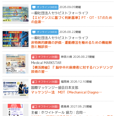
2026.09.05開催
オンライン(WEB)
一般社団法人セラピストフォーライフ
【エビデンスに基づく判断基準】PT・OT・STのため
の血液…
2026.08.22開催
オンライン(WEB)
一般社団法人セラピストフォーライフ
非特異的腰痛の評価・運動療法を極めるための機能解
剖と触診技…
神奈川県 2026.08.23開催
オフライン(対面)
Medical MARKSTAR
【横浜開催】『 脳卒中片麻痺者に対するハンドリング
技術の習…
福岡県 2026.12.10開催
オフライン(対面)
国際マッケンジー協会日本支部
マッケンジー法 MDT（Mechanical Diagno…
徳島県 2027.06.25開催
オフライン(対面)
主催：ホワイトデール 協力：合同…