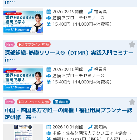
in…
2026.09.19開催
福岡県
筋膜アプローチセミナー®
15,400円（14,000円+消費税）
New
オフライン(対面)
深部組織-筋膜リリース®（DTMR）実践入門セミナー
in…
2026.09.10開催
福岡県
筋膜アプローチセミナー®
15,400円（14,000円+消費税）
New
オフライン(対面)
資料有
中国・四国地方で唯一の開催！福祉用具プランナー認
定研修 高…
2026.10.01開催
高知県
主催：公益財団法人テクノエイド協会 集合研修会場期間：一般社団法人ナチュラルハートフルケアネットワーク
受講料 57,000 円（税込） 【内訳】 ｅラーニング受講料・テキスト代 21,000 円（税込） 集合講習受講料 36,000 円（税込） ※インターネットに係る通信料（回線料）は、受講料には含まれません。