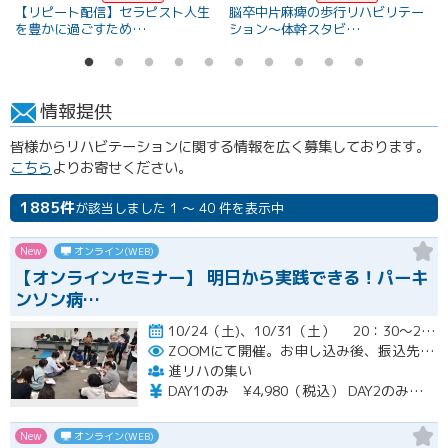
【リピート配信】セラピスト人生
脳卒中片麻痺の歩行リハビリテー
を豊かに過ごすため…
ション～体幹スタビ…
情報提供
皆様からリハビテーションに関する情報を広く募集しております。
こちら
よりお寄せください。
1885件
が該当しました 1 ～ 40 件を表示中
New
オンライン(WEB)
【オンラインセミナー】 明日から実践できる！パーキ
ンソン病…
10/24（土)、10/31（土） 20：30～22：00開催
ZOOMにて開催。お申し込み後、振込先の案内メールをお送り致します。
進リハの集い
DAY1のみ ¥4,980（税込） DAY2のみ ¥4,980（税込） 2日間セット ¥7,980（税込）
New
オンライン(WEB)