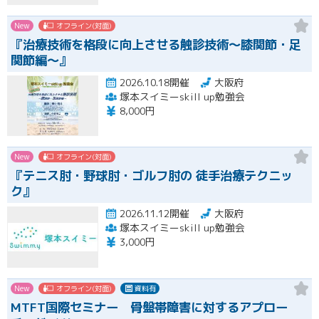
New
オフライン(対面)
『治療技術を格段に向上させる触診技術～膝関節・足
関節編～』
2026.10.18開催
大阪府
塚本スイミーskill up勉強会
8,000円
New
オフライン(対面)
『テニス肘・野球肘・ゴルフ肘の 徒手治療テクニッ
ク』
2026.11.12開催
大阪府
塚本スイミーskill up勉強会
3,000円
New
オフライン(対面)
資料有
MTFT国際セミナー 骨盤帯障害に対するアプロー