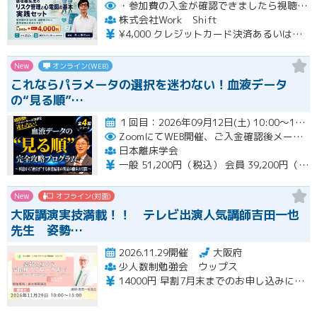
・参加費の入金が確認できましたら視聴用URLとパスワードおよび資料をお申込みいただきましたメールアドレスに送付します。
株式会社Work Shift
¥4,000 クレジットカード決済あるいは銀行振込となります。
New
オンライン(WEB)
これならパラメータの選択を迷わない！血液データ
の“見る順”…
１回目：2026年09月12日(土) 10:00〜16:00 ２回目：2026年10月31日(土) 10:00〜16…開催
ZoomにてWEB開催、ご入金確認後メールにてURLをお知らせいたします。
日本離床学会
一般 51,200円（税込） 会員 39,200円（税込）
New
オフライン(対面)
大阪講演実技満載！！ テレビ出演人気講師吉田一也
先生 姿勢…
2026.11.29開催
大阪府
少人数制勉強会 ウップス
14000円 早割7月末までのお申し込みにて12000 さらにペア割2000円引き