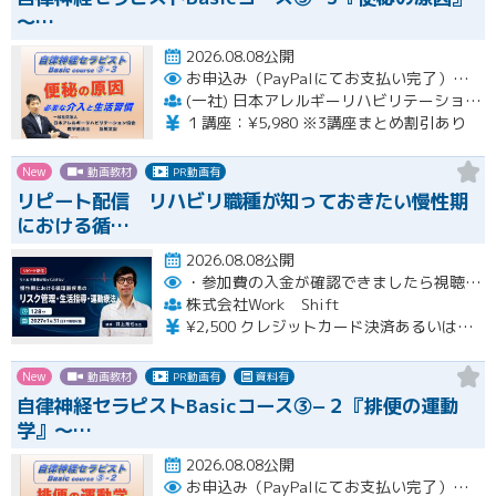
〜…
2026.08.08公開
お申込み（PayPalにてお支払い完了）後にメール or LINEオープンチャットより、アーカイブ視聴の際に必要なリンクをお送りいたします。
(一社) 日本アレルギーリハビリテーション協会
１講座：¥5,980 ※3講座まとめ割引あり
New
動画教材
PR動画有
リピート配信 リハビリ職種が知っておきたい慢性期
における循…
2026.08.08公開
・参加費の入金が確認できましたら視聴用URLとパスワードおよび資料をお申込みいただきましたメールアドレスに送付します。
株式会社Work Shift
¥2,500 クレジットカード決済あるいは銀行振込となります。
New
動画教材
PR動画有
資料有
自律神経セラピストBasicコース③−２『排便の運動
学』〜…
2026.08.08公開
お申込み（PayPalにてお支払い完了）後にメール or LINEオープンチャットより、アーカイブ視聴の際に必要なリンクをお送りいたします。