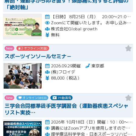
解剖・運動学から叩き直す！頚部痛に対すると評価の
「絶対軸」
【日時】 8月25日（月） 20:00〜21:00 （質疑応答込み）開催
Zoomにて開催いたします。
お申し込み者様には開催当日にZoomのリンクをお送りいたします。
株式会社Global growth
無料
New
オフライン(対面)
スポーツインソールセミナ－
2026.09.29開催
東京都
(株)フロイデ
88,000（税込）
New
オンライン(WEB)
PR動画有
三学会合同標準徒手医学講習会（運動器疾患スペシャ
リスト実技…
2026年 10月18日（日）開催：10：00～17：00 6時間の入門コースWebセミナー開催
講義にはZoomアプリを使用しますので受講生の皆様は各自準備をお願いいたします。
理学療法科学学会・日本スポーツリハビリテーション学会・標準徒手医学会 運動器疾患スペシャリスト実技講習会（三学会合同標準徒手医学講習会）