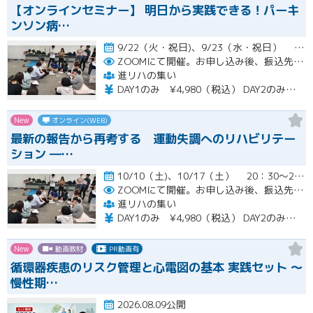
【オンラインセミナー】 明日から実践できる！パーキ
ンソン病…
9/22（火・祝日)、9/23（水・祝日） 20：30～22：00開催
ZOOMにて開催。お申し込み後、振込先の案内メールをお送り致します。
進リハの集い
DAY1のみ ¥4,980（税込） DAY2のみ ¥4,980（税込） 2日間セット ¥7,980（税込）
New
オンライン(WEB)
最新の報告から再考する 運動失調へのリハビリテー
ション ―…
10/10（土)、10/17（土） 20：30～22：00開催
ZOOMにて開催。お申し込み後、振込先の案内メールをお送り致します。
進リハの集い
DAY1のみ ¥4,980（税込） DAY2のみ ¥4,980（税込） 2日間セット ¥7,980（税込）
New
動画教材
PR動画有
循環器疾患のリスク管理と心電図の基本 実践セット ～
慢性期…
2026.08.09公開