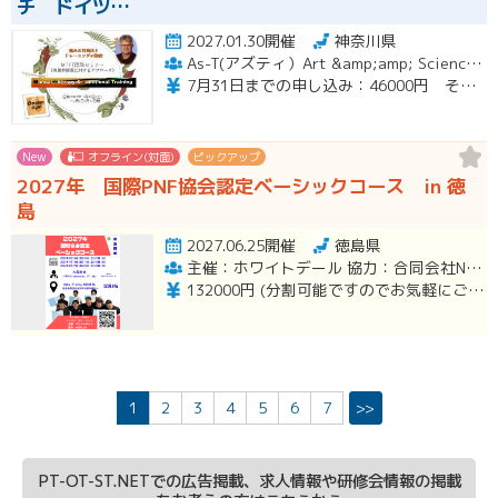
チ ドイツ…
2027.01.30開催
神奈川県
As-T(アズティ）Art &amp;amp; Science for therapists
7月31日までの申し込み：46000円 その後49000円
New
オフライン(対面)
ピックアップ
2027年 国際PNF協会認定ベーシックコース in 徳
島
2027.06.25開催
徳島県
主催：ホワイトデール 協力：合同会社NOBILVA
132000円 (分割可能ですのでお気軽にご相談ください。)
1
2
3
4
5
6
7
>>
PT-OT-ST.NETでの広告掲載、求人情報や研修会情報の掲載