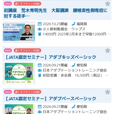
New
オフライン(対面)
初講座 荒木秀明先生 大阪講演 腰椎変性側弯症に
対する徒手…
2026.10.25開催
福岡県
少人数制勉強会 ウップス
14000円 2025年2月末まで早割12000円 ペア割さらに1000円引き
New
オフライン(対面)
【JATA認定セミナー】アダプキッズベーシック
2026.09.21開催
愛知県
日本アダプテーショントレーニング協会
初回受講：非会員 16,500円（税込） 一般会員 14,850円（税込） 特待会員 13,200円（税込) 会員再受講：一般会員 3,712円（税込） 特待会員 3,300円（税込）
New
オフライン(対面)
【JATA認定セミナー】アダプベースベーシック
2026.09.21開催
愛知県
日本アダプテーショントレーニング協会