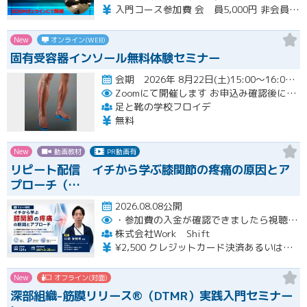
入門コース参加費 会 員5,000円 非会員6,000円
New
オンライン(WEB)
固有受容器インソール無料体験セミナー
会期 2026年 8月22日(土)15:00～16:00開催
Zoomにて開催します
お申込み確認後に、メールにてZOOM招待メールを送ります
足と靴の学校フロイデ
無料
New
動画教材
PR動画有
リピート配信 イチから学ぶ膝関節の疼痛の原因とア
プローチ（…
2026.08.08公開
・参加費の入金が確認できましたら視聴用URLとパスワードおよび資料をお申込みいただきましたメールアドレスに送付します。
株式会社Work Shift
¥2,500 クレジットカード決済あるいは銀行振込となります。
New
オフライン(対面)
深部組織-筋膜リリース®（DTMR）実践入門セミナー