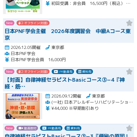
初回受講：非会員 16,500円（税込） 一般会員 14,850円（税込） 特待会員 13,200円（税込) 会員再受講：一般会員 3,712円（税込） 特待会員 3,300円（税込） 支払い方法：銀行事前振り込み
New
オフライン(対面)
日本PNF学会主催 2026年度講習会 中級Aコース東
京
2026.12.05開催
東京都
日本PNF学会
日本PNF学会会員 16,000円
New
オフライン(対面)
PR動画有
資料有
【対面】自律神経セラピストBasicコース③−4『神
経・筋…
2026.09.12開催
東京都
(一社) 日本アレルギーリハビリテーション協会
¥44,000 ※早期割引あり
New
動画教材
PR動画有
資料有
自律神経セラピストBasicコース③−3『便秘の原因』