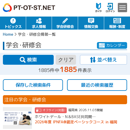
Home
学会・研修会情報一覧
学会
・
研修会
カレンダー
検索
並べ替え
クリア
1885
1885件中
件表示
保存した検索条件
最近の検索履歴
注目の学会・研修会
福岡県 2026.11.03開催
オフライン(対面)
ホワイトデール・N＆BASE共同開…
2026年度 IPNFA®認定ベーシックコース in 福岡