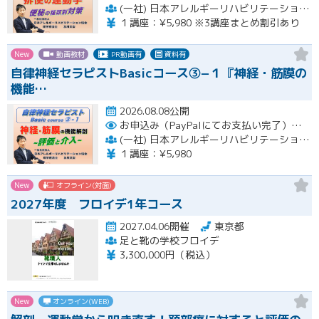
(一社) 日本アレルギーリハビリテーション協会
１講座：¥5,980 ※3講座まとめ割引あり
New
動画教材
PR動画有
資料有
自律神経セラピストBasicコース③−１『神経・筋膜の
機能…
2026.08.08公開
お申込み（PayPalにてお支払い完了）後にメール or LINEオープンチャットより、アーカイブ視聴の際に必要なリンクをお送りいたします。
(一社) 日本アレルギーリハビリテーション協会
１講座：¥5,980
New
オフライン(対面)
2027年度 フロイデ1年コース
2027.04.06開催
東京都
足と靴の学校フロイデ
3,300,000円（税込）
New
オンライン(WEB)