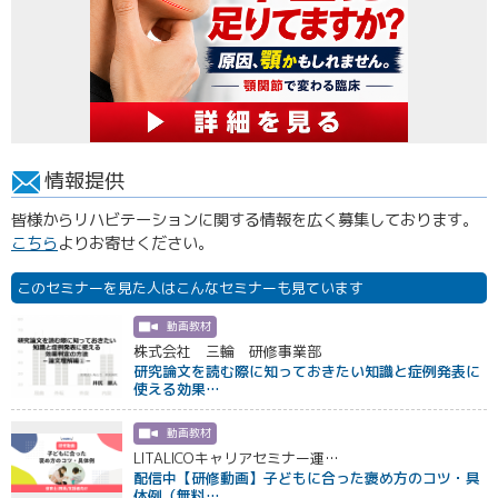
情報提供
皆様からリハビテーションに関する情報を広く募集しております。
こちら
よりお寄せください。
このセミナーを見た人はこんなセミナーも見ています
動画教材
株式会社 三輪 研修事業部
研究論文を読む際に知っておきたい知識と症例発表に
使える効果…
動画教材
LITALICOキャリアセミナー運…
配信中【研修動画】子どもに合った褒め方のコツ・具
体例（無料…