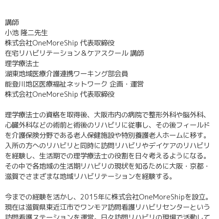
講師
小池 隆二先生
株式会社OneMoreShip 代表取締役
在宅リハビリテーション＆ケアスクール 講師
理学療法士
湖東地域医療介護連携ワーキング部会員
能登川地区医療福祉ネットワーク 企画・運営
株式会社OneMoreShip 代表取締役
理学療法士の資格を取得後、大阪市内の病院で整形外科や脳外科、
心臓外科などの術前と術後のリハビリに従事し、その後フィールド
を介護保険分野である老人保健施設や特別養護老人ホームに移す。
入所の方へのリハビリと同時に訪問リハビリやデイケアのリハビリ
を経験し、生活期での理学療法士の役割を日々考えるようになる。
その中で各地域の生活期リハビリの現状を知るために大阪・京都・
滋賀でさまざまな地域リハビリテーションを経験する。
今までの経験を活かし、2015年に株式会社OneMoreShipを設立。
現在は滋賀県東近江市でワンモア訪問看護リハビリセンターという
訪問看護ステーションを運営。日々訪問リハビリの現場で活動して