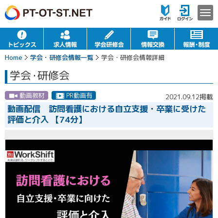
Home
学会・研修会情報一覧
学会・研修会情報詳細
学会
・
研修会
動画教材
PR動画有
2021.09.12掲載
動画配信 訪問看護における自立支援・卒業に受けた
評価と介入 【74分】