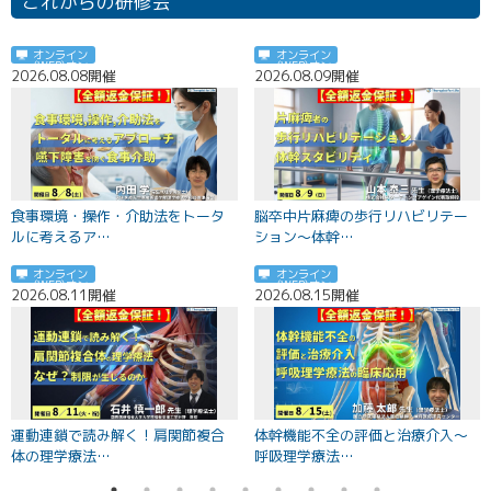
これからの研修会
オンライン
オンライン
(WEB)
(WEB)
2026.08.08開催
2026.08.09開催
2
食事環境・操作・介助法をトータ
脳卒中片麻痺の歩行リハビリテー
ルに考えるア…
ション～体幹…
オンライン
オンライン
(WEB)
(WEB)
2026.08.11開催
2026.08.15開催
2
運動連鎖で読み解く！肩関節複合
体幹機能不全の評価と治療介入～
体の理学療法…
呼吸理学療法…