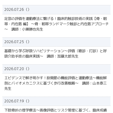
2026.07.26（）
足部の評価を運動療法に繋げる！臨床的触診技術の実践【骨・靭
帯・内在筋 編】 〜骨・靭帯ランドマーク触診と内在筋アプローチ
～ 講師：小瀬勝也先生
2026.07.25（）
基礎から学ぶ呼吸リハビリテーション～評価（聴診・打診）と呼
吸介助手技の臨床実践～ 講師：加藤太郎先生
2026.07.20（）
エビデンスで解き明かす！股関節の機能評価と運動療法～機能解
剖とバイオメカニクスに基づく歩行改善戦略～ 講師：山本泰三
先生
2026.07.19（）
下肢骨折の理学療法～画像評価とリスク管理に基づく、臨床成績