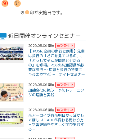
30
31
●
※
印が実施日です。
近日開催オンラインセミナー
2026.08.06開催
【 POSに必須の歩行と疾患】先輩
は歩行の「どこを見ているの」、
「どうしてそこが問題と分かる
の」を修得。POSの共通認識が必
要な歩行 〜 疾患と歩行の特徴に
至るまで学ぶ 〜 ナイトセミナー
2026.08.06開催
加齢変化に抗う 予防トレーニン
グの理論と実践
2026.08.06開催
※アーカイブ有※明日から活かし
てほしい！ADLが変わる関わり方
－学習理論をやさしく学び実践す
る－