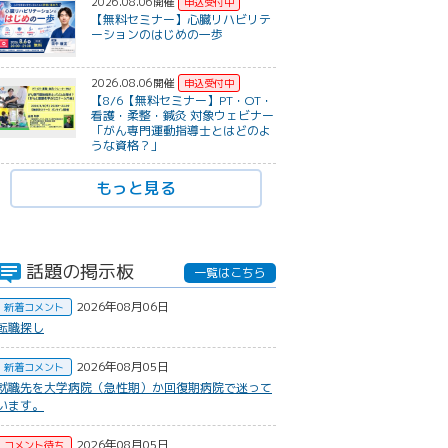
2026.08.06開催
【無料セミナー】心臓リハビリテ
ーションのはじめの一歩
2026.08.06開催
【8/6【無料セミナー】PT・OT・
看護・柔整・鍼灸 対象ウェビナー
「がん専門運動指導士とはどのよ
うな資格？」
もっと見る
話題の掲示板
一覧はこちら
2026年08月06日
新着コメント
転職探し
2026年08月05日
新着コメント
就職先を大学病院（急性期）か回復期病院で迷って
います。
2026年08月05日
コメント待ち