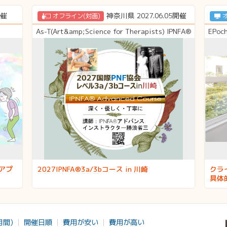
開催
神奈川県 2027.06.05開催
オフライン(対面)
As-T(Art&amp;Science for Therapists) IPNFA®
EPoc
アプ
2027IPNFA®3a/3bコース in 川崎
クラ
具体
月間)
開催日順
費用が安い
費用が高い