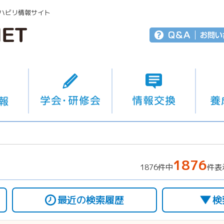
ハビリ情報サイト
1876
1876件中
件表
最近の検索履歴
検