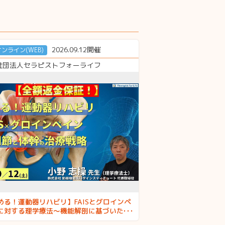
2026.09.12開催
オンライン(WEB)
社団法人セラピストフォーライフ
める！運動器リハビリ】FAISとグロインペ
に対する理学療法～機能解剖に基づいた股
と体幹の治療戦略～ 講師：⼩野志操先生