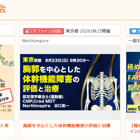
会
東京都 2026.08.23開催
オフライン(対面)
Northinspire
一般
と実
胸郭を中心とした体幹機能障害の評価と治療
【極
イン
関節