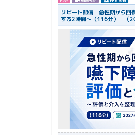
New
動画教材
PR動画有
リピート配信 急性期から回
する2時間〜（116分） （2