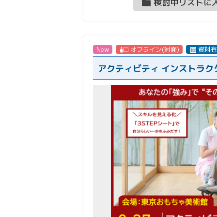
検討中リストに
New
オフライン(対面)
資料有
アクティビティ インストラク