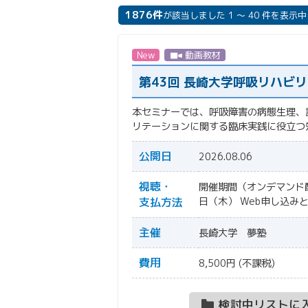
1876件
が該当しました 1 ～ 40 件を表示中
New
動画教材
第43回 長崎大学呼吸リハビ
本セミナーでは、呼吸障害の病態生理、
リテーションに関する臨床実践に役立つ
公開日
2026.08.06
視聴・
開催期間（オンデマンド配
支払方法
日（木）
Web申し込み
主催
長崎大学 夢塾
費用
8,500円 (不課税)
検討中リストに