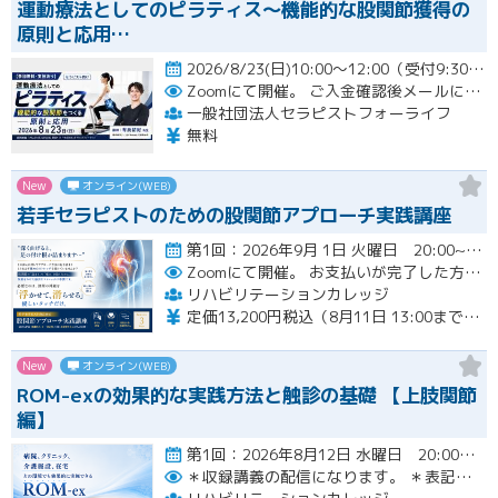
運動療法としてのピラティス〜機能的な股関節獲得の
原則と応用…
2026/8/23(日)10:00～12:00（受付9:30～）開催
Zoomにて開催。
ご入金確認後メールにてURLをお知らせいたします。
一般社団法人セラピストフォーライフ
無料
New
オンライン(WEB)
若手セラピストのための股関節アプローチ実践講座
第1回：2026年9月 1日 火曜日 20:00~21:00 第2回：2026年9月15日 火曜日 20:00~2…開催
Zoomにて開催。
お支払いが完了した方のみzoomのリンクと資料が確認できるシステムとなっております。お支払いが確認できない場合は【自動キャンセル】となります。
リハビリテーションカレッジ
定価13,200円税込（8月11日 13:00までのお申し込みにて3,300円オフでご受講いただけます）
New
オンライン(WEB)
ROM-exの効果的な実践方法と触診の基礎 【上肢関節
編】
第1回：2026年8月12日 水曜日 20:00~21:00 第2回：2026年8月19日 水曜日 20:00~21…開催
＊収録講義の配信になります。
＊表記された日時に限定して配信します。