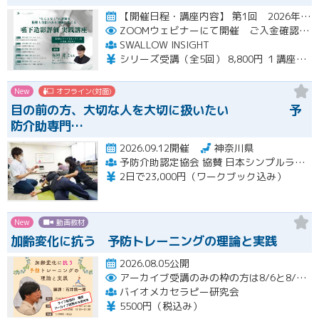
【開催日程・講座内容】 第1回 2026年10月31日（土）19：00～20：30（見逃し配信視聴期間：2026…開催
ZOOMウェビナーにて開催 ご入金確認後メールにてURLをお知らせいたします
SWALLOW INSIGHT
シリーズ受講（全5回） 8,800円 １講座ごと 2,200円
New
オフライン(対面)
目の前の方、大切な人を大切に扱いたい 予
防介助専門…
2026.09.12開催
神奈川県
予防介助認定協会 協賛 日本シンプルラーニング協会 楽な動きの学習会
2日で23,000円（ワークブック込み）
New
動画教材
加齢変化に抗う 予防トレーニングの理論と実践
2026.08.05公開
アーカイブ受講のみの枠の方は8/6と8/20におこなわれる配信終了後に視聴URLをお送りします。
バイオメカセラピー研究会
5500円（税込み）