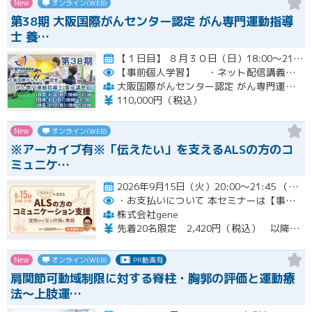
New
オンライン(WEB)
第38期 大阪国際がんセンター認定 がん専門運動指導
士 養…
【１日目】 ８月３０日（日）18:00～21:30 ［ 集合学習の内容 ］ ① 開講式 ② カウンセリングの実…開催
【事前個人学習】
・ネット配信講義の動画ＵＲＬをお知らせします。
大阪国際がんセンター認定 がん専門運動指導士 事務局
110,000円（税込）
New
オンライン(WEB)
※アーカイブ有※「伝えたい」を支えるALSの方のコ
ミュニケ…
2026年9月15日（火）20:00～21:45 （受付開始時間 19:45）開催
・お支払いについて
本セミナーは【事前支払い（クレジットカード・銀行振込）】です。
株式会社gene
先着20名限定 2,420円（税込） 以降3,000円（税込） ※お支払い方法：クレジットカード・銀行振込 【キャンセルについて】 決済後はいかなる理由でも返金はいたしませんのでご了承ください。 受講料をお支払いいただいた方には、後日アーカイブの視聴URLをお送りいたします。
New
オンライン(WEB)
PR動画有
肩関節可動域制限に対する脊柱・胸郭の評価と運動療
法〜上肢運…