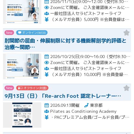
2026/11/1(日)9:00～12:00（受付8:30～）開催
Zoomにて開催。
ご入金確認後メールにてURLをお知らせいたします。
一般社団法人セラピストフォーライフ
（メルマガ会員）5,000円 ※会員登録はホームページより無料で行って頂けます。 会員限定特典あり！
New
オンライン(WEB)
肘関節の屈曲・伸展制限に対する機能解剖学的評価と
治療～関節…
2026/10/25(日)9:00～16:00（受付8:30～） （※途中、１時間のお昼休憩あり）開催
Zoomにて開催。
ご入金確認後メールにてURLをお知らせいたします。
一般社団法人セラピストフォーライフ
（メルマガ会員）10,000円 ※会員登録はホームページより無料で行って頂けます。 会員限定特典あり！
New
オフライン(対面)
9月13日（日）「Re-arch Foot 認定トレーナー…
2026.09.13開催
東京都
Pilates as Conditioning Academy
・PACプレミアム会員/ゴールド会員/プラチナ会員：9,900円（税込） ・PACスタンダード会員：13,200円（税込） ・フリー会員：16,500円（税込）