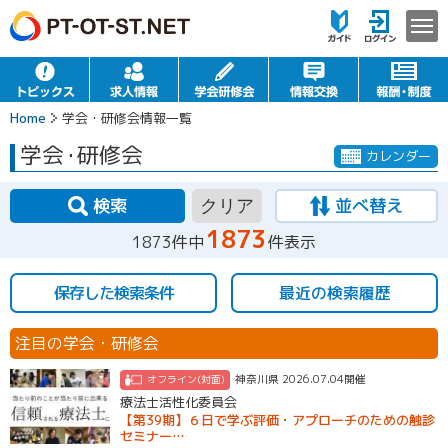
Home
学会・研修会情報一覧
学会
・
研修会
カレンダー
検索
並べ替え
クリア
1873
1873件中
件表示
保存した検索条件
最近の検索履歴
注目の学会・研修会
神奈川県 2026.07.04開催
オフライン(対面)
療法士活性化委員会
【第39期】６日で学ぶ評価・アプローチのための触診
セミナー…