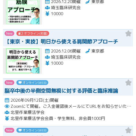
2026.12.20開催
東京都
埼玉臨床研究会
10000
New
オフライン(対面)
【東京・実技】明日から使える肩関節アプローチ
2026.12.06開催
東京都
埼玉臨床研究会
10000
New
オンライン(WEB)
脳卒中後の半側空間無視に対する評価と臨床推論
2026年09月12日(土)開催
Zoomにて開催。ご入金確認後メールにてURLをお知らせいたします。
北里作業療法学会
北里作業療法学会会員・学生無料、非会員1000円
New
オンライン(WEB)