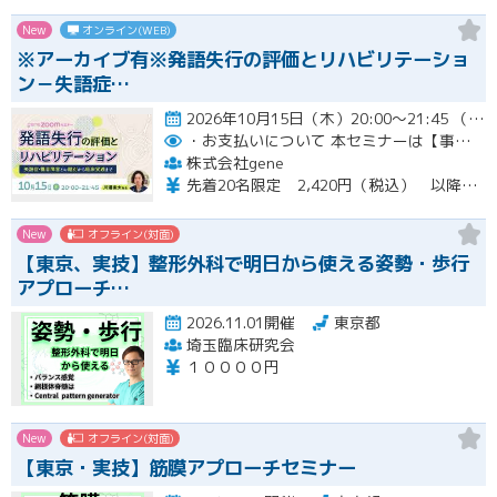
New
オンライン(WEB)
※アーカイブ有※発語失行の評価とリハビリテーショ
ン－失語症…
2026年10月15日（木）20:00～21:45 （受付開始時間 19:45）開催
・お支払いについて
本セミナーは【事前支払い（クレジットカード・銀行振込）】です。
株式会社gene
先着20名限定 2,420円（税込） 以降3,000円（税込） ※お支払い方法：クレジットカード・銀行振込 【キャンセルについて】 決済後はいかなる理由でも返金はいたしませんのでご了承ください。 受講料をお支払いいただいた方には、後日アーカイブの視聴URLをお送りいたします。
New
オフライン(対面)
【東京、実技】整形外科で明日から使える姿勢・歩行
アプローチ…
2026.11.01開催
東京都
埼玉臨床研究会
１００００円
New
オフライン(対面)
【東京・実技】筋膜アプローチセミナー