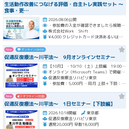
生活動作改善につなげる評価・自主トレ実践セット ～
食事・更…
2026.08.06公開
・参加費の入金が確認できましたら視聴用URLとパスワードおよび資料をお申込みいただきましたメールアドレスに送付します。
株式会社Work Shift
¥4,000 クレジットカード決済あるいは銀行振込となります。
New
オンライン(WEB)
促通反復療法〜川平法〜 9月オンラインセミナー
【10月】 ・10/10 （土）上肢編 19:00-20:30(最大21:00) ・10/24（土）下肢編 19…開催
オンライン（Microsoft Teams）で開催。ご入金確認後メールにてURLをお知らせいたします。
促通反復療法リハビリ東京
・参加費：5,000円 ・同月 上肢＋下肢：9,000円
New
オフライン(対面)
促通反復療法〜川平法〜 1日セミナー【下肢編】
2026.10.18開催
東京都
促通反復療法リハビリ東京
通常20,000円 早割18,000円