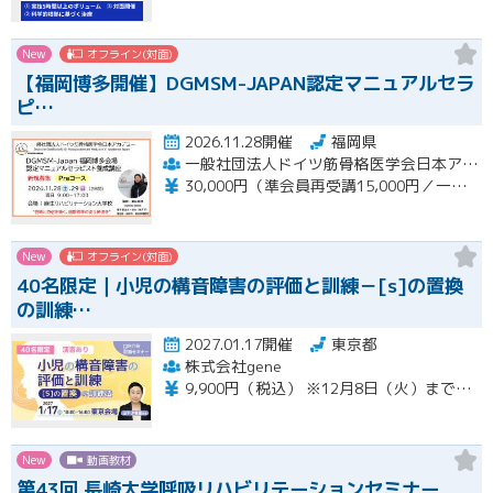
New
オフライン(対面)
【福岡博多開催】DGMSM-JAPAN認定マニュアルセラ
ピ…
2026.11.28開催
福岡県
一般社団法人ドイツ筋骨格医学会日本アカデミー（DGMSM-JAPAN）福岡博多会場
30,000円（準会員再受講15,000円／一般会員13,000円）
New
オフライン(対面)
40名限定｜小児の構音障害の評価と訓練－[s]の置換
の訓練…
2027.01.17開催
東京都
株式会社gene
9,900円（税込） ※12月8日（火）までの限定価格※ 12月9日（水）以降のお申込みは13,200円（税込）となります。 当日会場にてお支払いください（現金のみ） 【キャンセルについて】 1月11日（月）午前8時以降のキャンセルは、キャンセル料（セミナー受講料全額）が発生いたします。
New
動画教材
第43回 長崎大学呼吸リハビリテーションセミナー