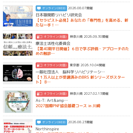
2026.08.07開催
オンライン(WEB)
日本顎関節リハビリ研究会
【セラピスト必見】あなたの「専門性」を高める、新
たな一手！…
神奈川県 2026.09.30開催
オフライン(対面)
療法士活性化委員会
【第40期平日開催】６日で学ぶ評価・アプローチのた
めの触診…
東京都 2026.10.04開催
オフライン(対面)
一般社団法人 脳科学リハビリテーシ…
【１万人以上が受講済みのBRS 新シリーズがスター
ト】 B…
神奈川県 2027.02.13開催
オフライン(対面)
As-T: Art&amp…
2027国際PNF協会基礎コース in 川崎
2026.08.23開催
オンライン(WEB)
Northinspire