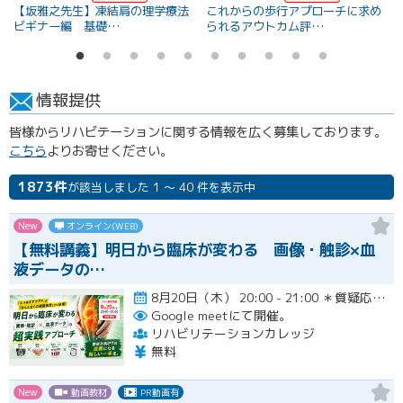
【坂雅之先生】凍結肩の理学療法
これからの歩行アプローチに求め
ビギナー編 基礎…
られるアウトカム評…
情報提供
皆様からリハビテーションに関する情報を広く募集しております。
こちら
よりお寄せください。
1873件
が該当しました 1 ～ 40 件を表示中
New
オンライン(WEB)
【無料講義】明日から臨床が変わる 画像・触診×血
液データの…
8月20日（木） 20:00 - 21:00 ＊質疑応答とアンケート回答の時間を含みます。終了時間は余裕を持っ…開催
Google meetにて開催。
リハビリテーションカレッジ
無料
New
動画教材
PR動画有