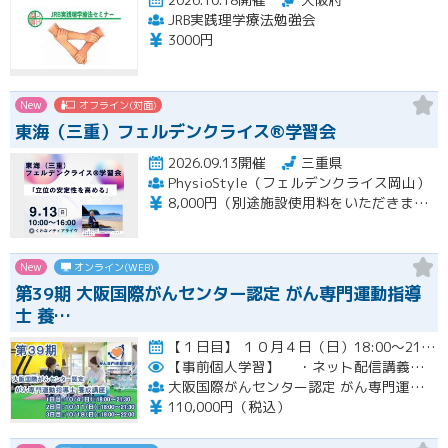
JRB実践理学療法勉強会
3000円
New
オフライン(対面)
東海（三重）フェルデンクライス®学習会
2026.09.13開催
三重県
PhysioStyle（フェルデンクライス岡山）
8,000円（別途施設使用料をいただきます）
New
オンライン(WEB)
第39期 大阪国際がんセンター認定 がん専門運動指導
士 養…
【１日目】 １０月４日（日）18:00～21:30 ［ 集合学習の内容 ］ ① 開講式 ② カウンセリングの実…開催
【事前個人学習】
・ネット配信講義の動画ＵＲＬをお知らせします。
大阪国際がんセンター認定 がん専門運動指導士 事務局
110,000円（税込）