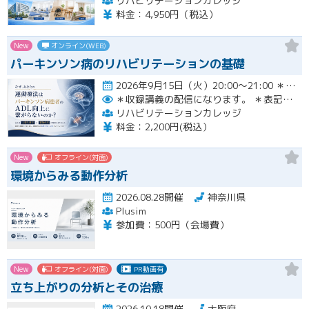
リハビリテーションカレッジ
料金：4,950円（税込）
New
オンライン(WEB)
パーキンソン病のリハビリテーションの基礎
2026年9月15日（火）20:00〜21:00 ＊収録講義の配信になります。 ＊表記された日時に限定して…開催
＊収録講義の配信になります。
＊表記された日時に限定して配信します。
リハビリテーションカレッジ
料金：2,200円(税込）
New
オフライン(対面)
環境からみる動作分析
2026.08.28開催
神奈川県
Plusim
参加費：500円（会場費）
New
オフライン(対面)
PR動画有
立ち上がりの分析とその治療
2026.10.18開催
大阪府