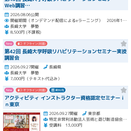
Web講習…
2026.08.06公開
開催期間（オンデマンド配信によるeラーニング） 2026年10月2日（金）～10月29日（木）
長崎大学 夢塾
8,500円 (不課税)
New
オフライン(対面)
第42回 長崎大学呼吸リハビリテーションセミナー実技
講習会
2026.09.27開催
長崎県
長崎大学 夢塾
7,000円（テキスト代込み）
New
オフライン(対面)
資料有
アクティビティ インストラクター資格認定セミナーｉ
ｎ東京
2026.09.27開催
東京都
特定非営利活動法人芸術と遊び創造協会 高齢者アクティビティ開発センター
受講料 13,000円