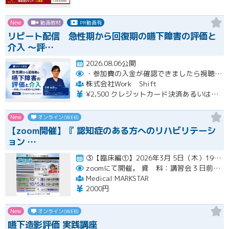
New
動画教材
PR動画有
リピート配信 急性期から回復期の嚥下障害の評価と
介入 〜評…
2026.08.06公開
・参加費の入金が確認できましたら視聴用URLとパスワードおよび資料をお申込みいただきましたメールアドレスに送付します。
株式会社Work Shift
¥2,500 クレジットカード決済あるいは銀行振込となります。
New
オンライン(WEB)
【zoom開催】『 認知症のある方へのリハビリテーシ
ョン …
③【臨床編①】2026年3月 5日（木）19:00〜21:00（アーカイブ配信１ヶ月間） ④【臨床編②】2026年…開催
zoomにて開催。
資 料：講習会３日前までに、PDFデータまたはGoogleドライブにてお送りいたします。
Medical MARKSTAR
2000円
New
オンライン(WEB)
嚥下造影評価 実践講座