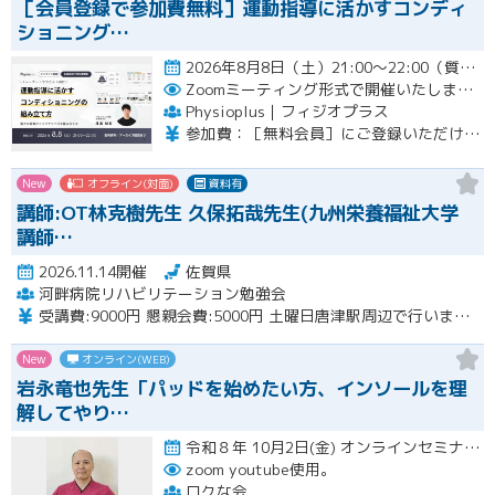
［会員登録で参加費無料］運動指導に活かすコンディ
ショニング…
2026年8月8日（土）21:00〜22:00（質疑応答を含む）開催
Zoomミーティング形式で開催いたします。
Physioplus｜フィジオプラス
参加費：［無料会員］にご登録いただければ無料 ・月額会員：参加無料 ・年額会員：参加無料 ・通常チケット：5,000円（税込）
New
オフライン(対面)
資料有
講師:OT林克樹先生 久保拓哉先生(九州栄養福祉大学
講師…
2026.11.14開催
佐賀県
河畔病院リハビリテーション勉強会
受講費:9000円 懇親会費:5000円 土曜日唐津駅周辺で行います。
New
オンライン(WEB)
岩永竜也先生「パッドを始めたい方、インソールを理
解してやり…
令和８年 10月2日(金) オンラインセミナー 20:00〜22:00 10月18日(日) 実技セミナー（…開催
zoom youtube使用。
ロクな会