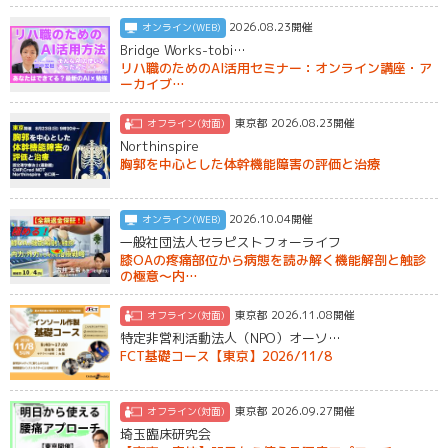
2026.08.23開催
オンライン(WEB)
Bridge Works-tobi…
リハ職のためのAI活用セミナー：オンライン講座・ア
ーカイブ…
東京都 2026.08.23開催
オフライン(対面)
Northinspire
胸郭を中心とした体幹機能障害の評価と治療
2026.10.04開催
オンライン(WEB)
一般社団法人セラピストフォーライフ
膝OAの疼痛部位から病態を読み解く機能解剖と触診
の極意〜内…
東京都 2026.11.08開催
オフライン(対面)
特定非営利活動法人（NPO）オーソ…
FCT基礎コース【東京】2026/11/8
東京都 2026.09.27開催
オフライン(対面)
埼玉臨床研究会