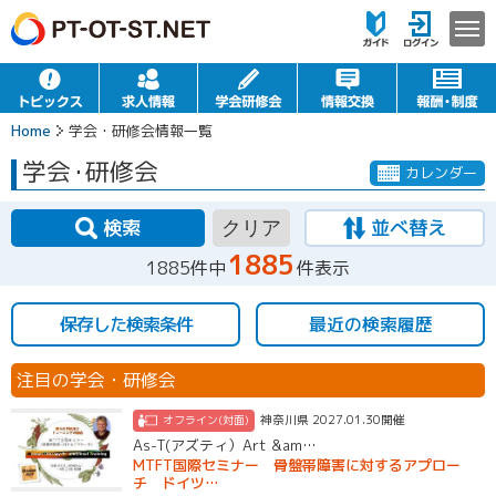
Home
学会・研修会情報一覧
学会
・
研修会
カレンダー
検索
並べ替え
クリア
1885
1885件中
件表示
保存した検索条件
最近の検索履歴
注目の学会・研修会
神奈川県 2027.01.30開催
オフライン(対面)
As-T(アズティ）Art &am…
MTFT国際セミナー 骨盤帯障害に対するアプロー
チ ドイツ…