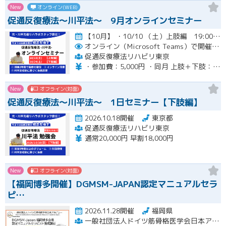
New
オンライン(WEB)
促通反復療法〜川平法〜 9月オンラインセミナー
【10月】 ・10/10 （土）上肢編 19:00-20:30(最大21:00) ・10/24（土）下肢編 19…開催
オンライン（Microsoft Teams）で開催。ご入金確認後メールにてURLをお知らせいたします。
促通反復療法リハビリ東京
・参加費：5,000円 ・同月 上肢＋下肢：9,000円
New
オフライン(対面)
促通反復療法〜川平法〜 1日セミナー【下肢編】
2026.10.18開催
東京都
促通反復療法リハビリ東京
通常20,000円 早割18,000円
New
オフライン(対面)
【福岡博多開催】DGMSM-JAPAN認定マニュアルセラ
ピ…
2026.11.28開催
福岡県
一般社団法人ドイツ筋骨格医学会日本アカデミー（DGMSM-JAPAN）福岡博多会場