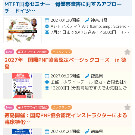
MTFT国際セミナー 骨盤帯障害に対するアプロー
チ ドイツ…
2027.01.30開催
神奈川県
As-T(アズティ）Art &amp;amp; Science for therapists
7月31日までの申し込み：46000円 その後49000円
New
オフライン(対面)
ピックアップ
2027年 国際PNF協会認定ベーシックコース in 徳
島
2027.06.25開催
徳島県
主催：ホワイトデール 協力：合同会社NOBILVA
132000円 (分割可能ですのでお気軽にご相談ください。)
New
オフライン(対面)
ピックアップ
徳島開催：国際PNF協会認定インストラクターによる
臨床特化…
2027.01.23開催
徳島県