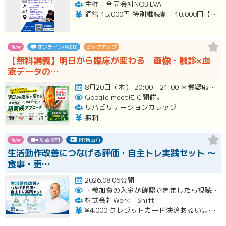
主催：合同会社NOBILVA
通常 15,000円 特別継続割：10,000円【2026年10/月の講習会参加者】 ペア割：12,000円/人
New
オンライン(WEB)
ピックアップ
【無料講義】明日から臨床が変わる 画像・触診×血
液データの…
8月20日（木） 20:00 - 21:00 ＊質疑応答とアンケート回答の時間を含みます。終了時間は余裕を持っ…開催
Google meetにて開催。
リハビリテーションカレッジ
無料
New
動画教材
PR動画有
生活動作改善につなげる評価・自主トレ実践セット ～
食事・更…
2026.08.06公開
・参加費の入金が確認できましたら視聴用URLとパスワードおよび資料をお申込みいただきましたメールアドレスに送付します。
株式会社Work Shift
¥4,000 クレジットカード決済あるいは銀行振込となります。