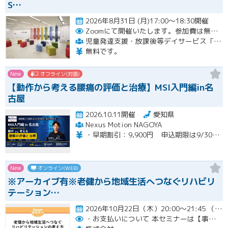
S…
2026年8月31日 (月)17:00～18:30開催
Zoomにて開催いたします。参加費は無料です。
児童発達支援・放課後等デイサービス「LITALICOジュニア」
無料です。
New
オフライン(対面)
【動作から考える腰痛の評価と治療】MSI入門編in名
古屋
2026.10.11開催
愛知県
Nexus Motion NAGOYA
・早期割引：9,900円 申込期限は9/30（水）まで ・通常価格：12,100円 ・再受講：6,600円（MSI入門編受講歴のある方）※８名限定
New
オンライン(WEB)
※アーカイブ有※老健から地域生活へつなぐリハビリ
テーション…
2026年10月22日（木）20:00～21:45 （受付開始時間 19:45）開催
・お支払いについて
本セミナーは【事前支払い（クレジットカード・銀行振込）】です。