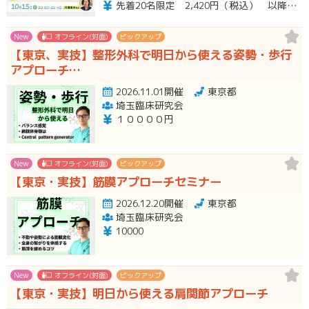
先着20名限定 2,420円（税込） 以降3,000円（税込） ※お支払い方法：クレジットカード・銀行振込 【キャンセルについて】 決済後はいかなる理由でも返金はいたしませんのでご了承ください。 受講料をお支払いいただいた方には、後日アーカイブの視聴URLをお送りいたします。
New
オフライン(対面)
ピックアップ
【東京、実技】整形外科で明日から使える姿勢・歩行
アプローチ…
2026.11.01開催
東京都
埼玉臨床研究会
１００００円
New
オフライン(対面)
ピックアップ
【東京・実技】筋膜アプローチセミナー
2026.12.20開催
東京都
埼玉臨床研究会
10000
New
オフライン(対面)
ピックアップ
【東京・実技】明日から使える肩関節アプローチ