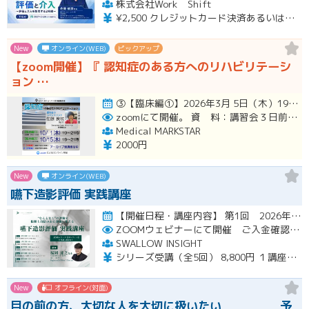
株式会社Work Shift
¥2,500 クレジットカード決済あるいは銀行振込となります。
New
オンライン(WEB)
ピックアップ
【zoom開催】『 認知症のある方へのリハビリテーシ
ョン …
③【臨床編①】2026年3月 5日（木）19:00〜21:00（アーカイブ配信１ヶ月間） ④【臨床編②】2026年…開催
zoomにて開催。
資 料：講習会３日前までに、PDFデータまたはGoogleドライブにてお送りいたします。
Medical MARKSTAR
2000円
New
オンライン(WEB)
嚥下造影評価 実践講座
【開催日程・講座内容】 第1回 2026年10月31日（土）19：00～20：30（見逃し配信視聴期間：2026…開催
ZOOMウェビナーにて開催 ご入金確認後メールにてURLをお知らせいたします
SWALLOW INSIGHT
シリーズ受講（全5回） 8,800円 １講座ごと 2,200円
New
オフライン(対面)
目の前の方、大切な人を大切に扱いたい 予