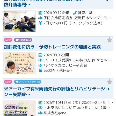
防介助専門…
2026.09.12開催
神奈川県
予防介助認定協会 協賛 日本シンプルラーニング協会 楽な動きの学習会
2日で23,000円（ワークブック込み）
New
動画教材
加齢変化に抗う 予防トレーニングの理論と実践
2026.08.05公開
アーカイブ受講のみの枠の方は8/6と8/20におこなわれる配信終了後に視聴URLをお送りします。
バイオメカセラピー研究会
5500円（税込み）
New
オンライン(WEB)
※アーカイブ有※発語失行の評価とリハビリテーショ
ン－失語症…
2026年10月15日（木）20:00～21:45 （受付開始時間 19:45）開催
・お支払いについて
本セミナーは【事前支払い（クレジットカード・銀行振込）】です。
株式会社gene