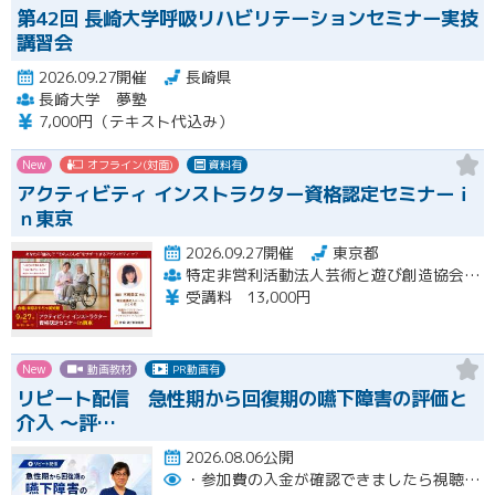
第42回 長崎大学呼吸リハビリテーションセミナー実技
講習会
2026.09.27開催
長崎県
長崎大学 夢塾
7,000円（テキスト代込み）
New
オフライン(対面)
資料有
アクティビティ インストラクター資格認定セミナーｉ
ｎ東京
2026.09.27開催
東京都
特定非営利活動法人芸術と遊び創造協会 高齢者アクティビティ開発センター
受講料 13,000円
New
動画教材
PR動画有
リピート配信 急性期から回復期の嚥下障害の評価と
介入 〜評…
2026.08.06公開
・参加費の入金が確認できましたら視聴用URLとパスワードおよび資料をお申込みいただきましたメールアドレスに送付します。