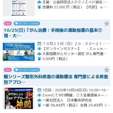
主催：公益財団法人テクノエイド協会 集合研修会場期間：一般社団法人ナチュラルハートフルケアネットワーク
受講料 57,000 円（税込） 【内訳】 ｅラーニング受講料・テキスト代 21,000 円（税込） 集合講習受講料 36,000 円（税込） ※インターネットに係る通信料（回線料）は、受講料には含まれません。
New
オンライン(WEB)
10/25(日)『がん治療：手術後の運動指導の基本①
胃・大…
１０月２５日（日）２０：００～２１：３０開催
【オンラインセミナー】
・Ｚｏｏｍにて開催。事前にＵＲＬをメールにてお知らせします。
大阪国際がんセンター認定 がん専門運動指導士 事務局（ルネサンス運動支援センター内）
5,500円（税込）
New
オンライン(WEB)
極シリーズ整形外科疾患の運動療法 専門家による疾患
別アプロ…
1日目：2026年10月04日(日) 10:00〜16:00 2日目：2026年10月25日(日) 10:00〜16…開催
ZoomにてWEB開催、ご入金確認後メールにてURLをお知らせいたします。
一般社団法人 日本離床研究会
一般 38,400円（税込） 会員 29,400円（税込）