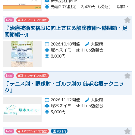
株式会社gene
先着20名限定 2,420円（税込） 以降3,000円（税込） ※お支払い方法：クレジットカード・銀行振込 【キャンセルについて】 決済後はいかなる理由でも返金はいたしませんのでご了承ください。 受講料をお支払いいただいた方には、後日アーカイブの視聴URLをお送りいたします。
New
オフライン(対面)
『治療技術を格段に向上させる触診技術～膝関節・足
関節編～』
2026.10.18開催
大阪府
塚本スイミーskill up勉強会
8,000円
New
オフライン(対面)
『テニス肘・野球肘・ゴルフ肘の 徒手治療テクニッ
ク』
2026.11.12開催
大阪府
塚本スイミーskill up勉強会
3,000円
New
オフライン(対面)
資料有