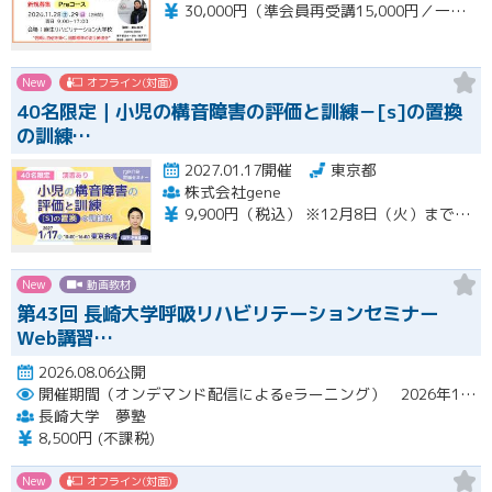
30,000円（準会員再受講15,000円／一般会員13,000円）
New
オフライン(対面)
40名限定｜小児の構音障害の評価と訓練－[s]の置換
の訓練…
2027.01.17開催
東京都
株式会社gene
9,900円（税込） ※12月8日（火）までの限定価格※ 12月9日（水）以降のお申込みは13,200円（税込）となります。 当日会場にてお支払いください（現金のみ） 【キャンセルについて】 1月11日（月）午前8時以降のキャンセルは、キャンセル料（セミナー受講料全額）が発生いたします。
New
動画教材
第43回 長崎大学呼吸リハビリテーションセミナー
Web講習…
2026.08.06公開
開催期間（オンデマンド配信によるeラーニング） 2026年10月2日（金）～10月29日（木）
長崎大学 夢塾
8,500円 (不課税)
New
オフライン(対面)