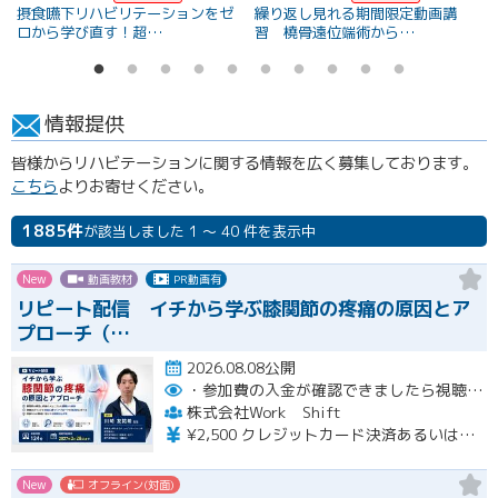
摂食嚥下リハビリテーションをゼ
繰り返し見れる期間限定動画講
ロから学び直す！超…
習 橈骨遠位端術から…
情報提供
皆様からリハビテーションに関する情報を広く募集しております。
こちら
よりお寄せください。
1885件
が該当しました 1 ～ 40 件を表示中
New
動画教材
PR動画有
リピート配信 イチから学ぶ膝関節の疼痛の原因とア
プローチ（…
2026.08.08公開
・参加費の入金が確認できましたら視聴用URLとパスワードおよび資料をお申込みいただきましたメールアドレスに送付します。
株式会社Work Shift
¥2,500 クレジットカード決済あるいは銀行振込となります。
New
オフライン(対面)