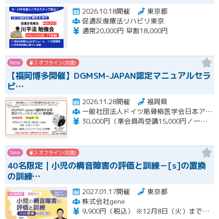
2026.10.18開催
東京都
促通反復療法リハビリ東京
通常20,000円 早割18,000円
New
オフライン(対面)
【福岡博多開催】DGMSM-JAPAN認定マニュアルセラ
ピ…
2026.11.28開催
福岡県
一般社団法人ドイツ筋骨格医学会日本アカデミー（DGMSM-JAPAN）福岡博多会場
30,000円（準会員再受講15,000円／一般会員13,000円）
New
オフライン(対面)
40名限定｜小児の構音障害の評価と訓練－[s]の置換
の訓練…
2027.01.17開催
東京都
株式会社gene
9,900円（税込） ※12月8日（火）までの限定価格※ 12月9日（水）以降のお申込みは13,200円（税込）となります。 当日会場にてお支払いください（現金のみ） 【キャンセルについて】 1月11日（月）午前8時以降のキャンセルは、キャンセル料（セミナー受講料全額）が発生いたします。