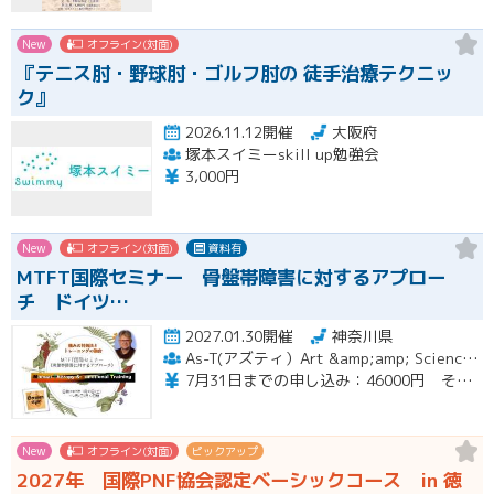
New
オフライン(対面)
『テニス肘・野球肘・ゴルフ肘の 徒手治療テクニッ
ク』
2026.11.12開催
大阪府
塚本スイミーskill up勉強会
3,000円
New
オフライン(対面)
資料有
MTFT国際セミナー 骨盤帯障害に対するアプロー
チ ドイツ…
2027.01.30開催
神奈川県
As-T(アズティ）Art &amp;amp; Science for therapists
7月31日までの申し込み：46000円 その後49000円
New
オフライン(対面)
ピックアップ
2027年 国際PNF協会認定ベーシックコース in 徳