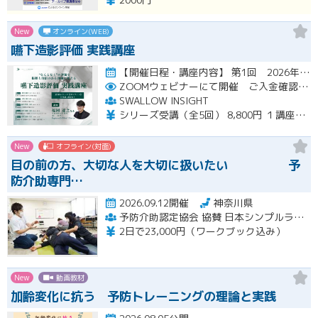
New
オンライン(WEB)
嚥下造影評価 実践講座
【開催日程・講座内容】 第1回 2026年10月31日（土）19：00～20：30（見逃し配信視聴期間：2026…開催
ZOOMウェビナーにて開催 ご入金確認後メールにてURLをお知らせいたします
SWALLOW INSIGHT
シリーズ受講（全5回） 8,800円 １講座ごと 2,200円
New
オフライン(対面)
目の前の方、大切な人を大切に扱いたい 予
防介助専門…
2026.09.12開催
神奈川県
予防介助認定協会 協賛 日本シンプルラーニング協会 楽な動きの学習会
2日で23,000円（ワークブック込み）
New
動画教材
加齢変化に抗う 予防トレーニングの理論と実践