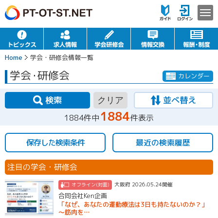
Home
学会・研修会情報一覧
学会
・
研修会
カレンダー
検索
並べ替え
クリア
1884
1884件中
件表示
保存した検索条件
最近の検索履歴
注目の学会・研修会
大阪府 2026.05.24開催
オフライン(対面)
合同会社Ken企画
「なぜ、あなたの運動療法は3日も持たないのか？」
～筋肉を…