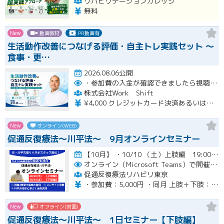
リハビリテーションカレッジ
無料
New
動画教材
PR動画有
生活動作改善につなげる評価・自主トレ実践セット ～
食事・更…
2026.08.06公開
・参加費の入金が確認できましたら視聴用URLとパスワードおよび資料をお申込みいただきましたメールアドレスに送付します。
株式会社Work Shift
¥4,000 クレジットカード決済あるいは銀行振込となります。
New
オンライン(WEB)
促通反復療法〜川平法〜 9月オンラインセミナー
【10月】 ・10/10 （土）上肢編 19:00-20:30(最大21:00) ・10/24（土）下肢編 19…開催
オンライン（Microsoft Teams）で開催。ご入金確認後メールにてURLをお知らせいたします。
促通反復療法リハビリ東京
・参加費：5,000円 ・同月 上肢＋下肢：9,000円
New
オフライン(対面)
促通反復療法〜川平法〜 1日セミナー【下肢編】