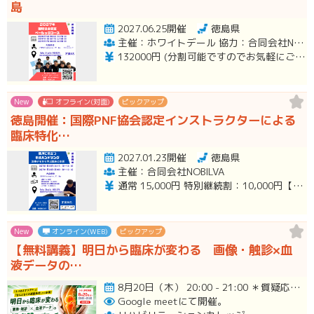
島
2027.06.25開催
徳島県
主催：ホワイトデール 協力：合同会社NOBILVA
132000円 (分割可能ですのでお気軽にご相談ください。)
New
オフライン(対面)
ピックアップ
徳島開催：国際PNF協会認定インストラクターによる
臨床特化…
2027.01.23開催
徳島県
主催：合同会社NOBILVA
通常 15,000円 特別継続割：10,000円【2026年10/月の講習会参加者】 ペア割：12,000円/人
New
オンライン(WEB)
ピックアップ
【無料講義】明日から臨床が変わる 画像・触診×血
液データの…
8月20日（木） 20:00 - 21:00 ＊質疑応答とアンケート回答の時間を含みます。終了時間は余裕を持っ…開催
Google meetにて開催。