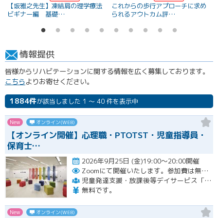
【坂雅之先生】凍結肩の理学療法
これからの歩行アプローチに求め
ビギナー編 基礎…
られるアウトカム評…
情報提供
皆様からリハビテーションに関する情報を広く募集しております。
こちら
よりお寄せください。
1884件
が該当しました 1 ～ 40 件を表示中
New
オンライン(WEB)
【オンライン開催】心理職・PTOTST・児童指導員・
保育士…
2026年9月25日 (金)19:00～20:00開催
Zoomにて開催いたします。参加費は無料です。
児童発達支援・放課後等デイサービス「LITALICOジュニア」
無料です。
New
オンライン(WEB)