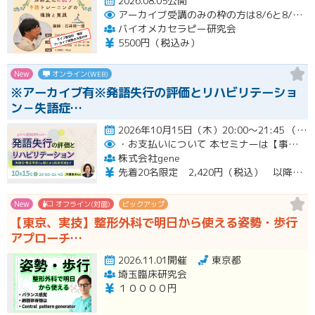
2026.08.05公開
アーカイブ受講のみの枠の方は8/6と8/20におこなわれる配信終了後に視聴URLをお送りします。
バイオメカセラピー研究会
5500円（税込み）
New
オンライン(WEB)
※アーカイブ有※発語失行の評価とリハビリテーショ
ン－失語症…
2026年10月15日（木）20:00～21:45 （受付開始時間 19:45）開催
・お支払いについて
本セミナーは【事前支払い（クレジットカード・銀行振込）】です。
株式会社gene
先着20名限定 2,420円（税込） 以降3,000円（税込） ※お支払い方法：クレジットカード・銀行振込 【キャンセルについて】 決済後はいかなる理由でも返金はいたしませんのでご了承ください。 受講料をお支払いいただいた方には、後日アーカイブの視聴URLをお送りいたします。
New
オフライン(対面)
ピックアップ
【東京、実技】整形外科で明日から使える姿勢・歩行
アプローチ…
2026.11.01開催
東京都
埼玉臨床研究会
１００００円