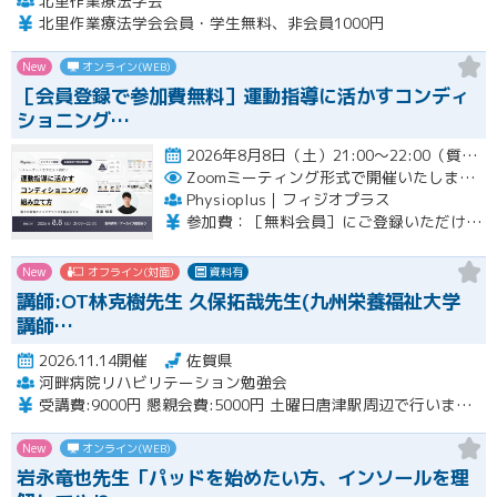
北里作業療法学会
北里作業療法学会会員・学生無料、非会員1000円
New
オンライン(WEB)
［会員登録で参加費無料］運動指導に活かすコンディ
ショニング…
2026年8月8日（土）21:00〜22:00（質疑応答を含む）開催
Zoomミーティング形式で開催いたします。
Physioplus｜フィジオプラス
参加費：［無料会員］にご登録いただければ無料 ・月額会員：参加無料 ・年額会員：参加無料 ・通常チケット：5,000円（税込）
New
オフライン(対面)
資料有
講師:OT林克樹先生 久保拓哉先生(九州栄養福祉大学
講師…
2026.11.14開催
佐賀県
河畔病院リハビリテーション勉強会
受講費:9000円 懇親会費:5000円 土曜日唐津駅周辺で行います。
New
オンライン(WEB)
岩永竜也先生「パッドを始めたい方、インソールを理