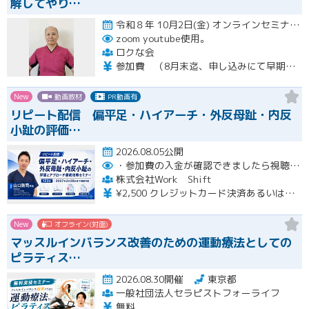
解してやり…
令和８年 10月2日(金) オンラインセミナー 20:00〜22:00 10月18日(日) 実技セミナー（…開催
zoom youtube使用。
ロクな会
参加費 （8月末迄、申し込みにて早期申し込み割引） オンライン➕実技セミナー（対面式） 15500円 （8月末迄申し込みにて14500円） オンライン➕実技セミナーアーカイブ視聴 11000円 （8月末迄申し込みにて10000円） ※オンラインセミナーは後日、アーカイブ視聴可能です。 ※実技セミナー（対面式）参加者も後日、実技セミナーアーカイブ視聴可能です。
New
動画教材
PR動画有
リピート配信 偏平足・ハイアーチ・外反母趾・内反
小趾の評価…
2026.08.05公開
・参加費の入金が確認できましたら視聴用URLとパスワードおよび資料をお申込みいただきましたメールアドレスに送付します。
株式会社Work Shift
¥2,500 クレジットカード決済あるいは銀行振込となります。
New
オフライン(対面)
マッスルインバランス改善のための運動療法としての
ピラティス…
2026.08.30開催
東京都
一般社団法人セラピストフォーライフ
無料