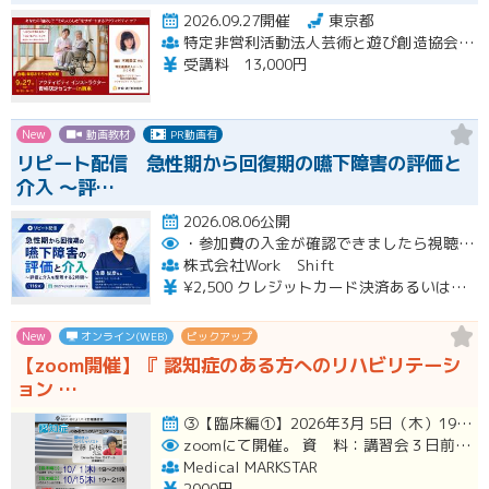
2026.09.27開催
東京都
特定非営利活動法人芸術と遊び創造協会 高齢者アクティビティ開発センター
受講料 13,000円
New
動画教材
PR動画有
リピート配信 急性期から回復期の嚥下障害の評価と
介入 〜評…
2026.08.06公開
・参加費の入金が確認できましたら視聴用URLとパスワードおよび資料をお申込みいただきましたメールアドレスに送付します。
株式会社Work Shift
¥2,500 クレジットカード決済あるいは銀行振込となります。
New
オンライン(WEB)
ピックアップ
【zoom開催】『 認知症のある方へのリハビリテーシ
ョン …
③【臨床編①】2026年3月 5日（木）19:00〜21:00（アーカイブ配信１ヶ月間） ④【臨床編②】2026年…開催
zoomにて開催。
資 料：講習会３日前までに、PDFデータまたはGoogleドライブにてお送りいたします。
Medical MARKSTAR
2000円