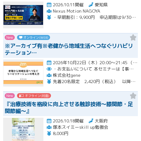
2026.10.11開催
愛知県
Nexus Motion NAGOYA
・早期割引：9,900円 申込期限は9/30（水）まで ・通常価格：12,100円 ・再受講：6,600円（MSI入門編受講歴のある方）※８名限定
New
オンライン(WEB)
※アーカイブ有※老健から地域生活へつなぐリハビリ
テーション…
2026年10月22日（木）20:00～21:45 （受付開始時間 19:45）開催
・お支払いについて
本セミナーは【事前支払い（クレジットカード・銀行振込）】です。
株式会社gene
先着20名限定 2,420円（税込） 以降3,000円（税込） ※お支払い方法：クレジットカード・銀行振込 【キャンセルについて】 決済後はいかなる理由でも返金はいたしませんのでご了承ください。 受講料をお支払いいただいた方には、後日アーカイブの視聴URLをお送りいたします。
New
オフライン(対面)
『治療技術を格段に向上させる触診技術～膝関節・足
関節編～』
2026.10.18開催
大阪府
塚本スイミーskill up勉強会
8,000円