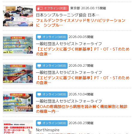
東京都 2026.08.15開催
オフライン(対面)
日本シンプルラーニング協会 日本…
フェルデンクライスメソッドをリハビリテーション
に シンプル…
2026.09.05開催
オンライン(WEB)
一般社団法人セラピストフォーライフ
【エビデンスに基づく判断基準】PT・OT・STのため
の血液…
2026.09.27開催
オンライン(WEB)
一般社団法人セラピストフォーライフ
【エビデンスに基づく判断基準】PT・OT・STのため
の血液…
2026.10.04開催
オンライン(WEB)
一般社団法人セラピストフォーライフ
膝OAの疼痛部位から病態を読み解く機能解剖と触診
の極意〜内…
2026.08.23開催
オンライン(WEB)
Northinspire