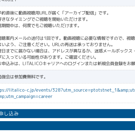
予約直後に動画視聴用URLが届く「アーカイブ配信」です。
好きなタイミングでご視聴を開始いただけます。
信期間中は、何度でもご視聴いただけます。
視聴案内メールの送付は1回です。動画視聴に必要な情報ですので、視
ないよう、ご注意ください。URLの再送は承っておりません。
翌日までに届かない場合は、アドレスが異なるか、迷惑メールボックス
ダに入っている可能性があります。ご確認ください。
お申込みは、LITALICOキャリアへのログインまたは新規会員登録をお
勉強会は参加費無料です。
tps://litalico-c.jp/events/328?utm_source=ptotstnet_1&amp;u
mp;utm_campaign=career
申し込み