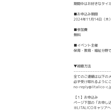
期間中はお好きなタイ
■お申込み期限
2024年11月14日（木）
■参加費
無料
■イベント主催
保育・教育・福祉分野で
▼視聴方法
---------------------
全てのご連絡は以下の
必ず受け取れるように
no-reply@litalico-c.j
【１】お申込み
ページ下部の「お申し
※LITALICOキャ