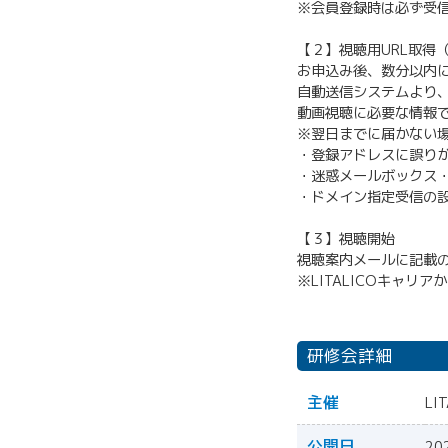
※会員登録時は必ず受
【２】視聴用URL取得
お申込み後、数分以内に
自動送信システムより、
動画視聴に必要な情報
※翌日までに届かない
・登録アドレスに誤り
・迷惑メールボックス
・ドメイン指定受信の
【３】視聴開始
視聴案内メールに記載の
※LITALICOキャ
研修会詳細
主催
L
公開日
20