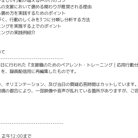
好ましい行動が増える声かけのコツ
もの支援において褒める関わりが推奨される理由
る褒め方を実践するためのポイント
づく、行動のしくみを3つに分類し分析する方法
ニングを実施する上でのポイント
ニングの実践例紹介
いて
------------------------------
月6日に行われた『支援職のためのペアレント・トレーニング｜応用行動
』を、録画配信用に再編集したものです。
り、オリエンテーション、及び当日の質疑応答時間はカットしています
環境の都合により、一部映像や音声が乱れている箇所がありますが、ご
------------------------------
）
）正午12:00まで