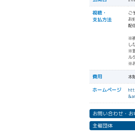
視聴・
ご
支払方法
お
配
※
し
※
ル
※
費用
本
ホームページ
ht
&a
お問い合わせ・お
主催団体