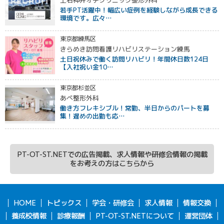
上石神井オチクリニック整形外科
若手PT活躍中！幅広い症例を経験しながら成長できる
環境です。広々…
東京都練馬区
きらめき訪問看護リハビリステーション練馬
土日祝休みで働く訪問リハビリ！年間休日数124日
【入社祝い金10…
東京都杉並区
あべ整形外科
働き方フレキシブル！常勤、半日からのパートを募
集！遅めの出勤も応…
PT-OT-ST.NETでの広告掲載、求人情報や研修会情報の掲載
をお考えの方はこちらから
HOME
トピックス
学会・研修会
求人情報
情報交換
養成校情報
診療報酬
PT-OT-ST.NETについて
運営団体