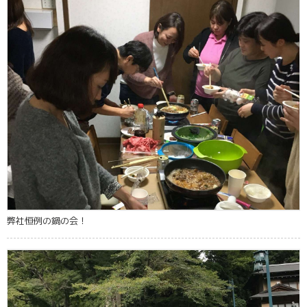
弊社恒例の鍋の会！