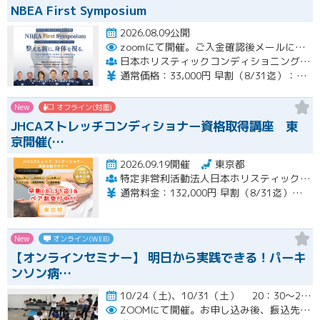
NBEA First Symposium
2026.08.09公開
zoomにて開催。ご入金確認後メールにてURLをお送りいたします。
日本ホリスティックコンディショニング協会
通常価格：33,000円 早割（8/31迄）：22,000円
New
オフライン(対面)
JHCAストレッチコンディショナー資格取得講座 東
京開催(…
2026.09.19開催
東京都
特定非営利活動法人日本ホリスティックコンディショニング協会
通常料金：132,000円 早割（8/31迄）：120,000円 ペア割：110,000円
New
オンライン(WEB)
【オンラインセミナー】 明日から実践できる！パーキ
ンソン病…
10/24（土)、10/31（土） 20：30～22：00開催
ZOOMにて開催。お申し込み後、振込先の案内メールをお送り致します。