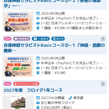
自律神経セラピストBasicコース③−２『排便の運動
学』〜…
2026.08.08公開
お申込み（PayPalにてお支払い完了）後にメール or LINEオープンチャットより、アーカイブ視聴の際に必要なリンクをお送りいたします。
(一社) 日本アレルギーリハビリテーション協会
１講座：¥5,980 ※3講座まとめ割引あり
New
動画教材
PR動画有
資料有
自律神経セラピストBasicコース③−１『神経・筋膜の
機能…
2026.08.08公開
お申込み（PayPalにてお支払い完了）後にメール or LINEオープンチャットより、アーカイブ視聴の際に必要なリンクをお送りいたします。
(一社) 日本アレルギーリハビリテーション協会
１講座：¥5,980
New
オフライン(対面)
2027年度 フロイデ1年コース
2027.04.06開催
東京都
足と靴の学校フロイデ
3,300,000円（税込）