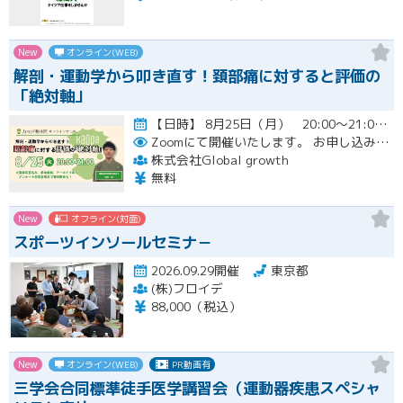
New
オンライン(WEB)
解剖・運動学から叩き直す！頚部痛に対すると評価の
「絶対軸」
【日時】 8月25日（月） 20:00〜21:00 （質疑応答込み）開催
Zoomにて開催いたします。
お申し込み者様には開催当日にZoomのリンクをお送りいたします。
株式会社Global growth
無料
New
オフライン(対面)
スポーツインソールセミナ－
2026.09.29開催
東京都
(株)フロイデ
88,000（税込）
New
オンライン(WEB)
PR動画有
三学会合同標準徒手医学講習会（運動器疾患スペシャ