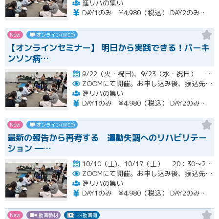
進リハの集い
DAY1のみ ¥4,980（税込） DAY2のみ ¥4,980（税込） 2日間セット ¥7,980（税込）
New
オンライン(WEB)
【オンラインセミナー】 明日から実践できる！パーキ
ンソン病…
9/22（火・祝日)、9/23（水・祝日） 20：30～22：00開催
ZOOMにて開催。お申し込み後、振込先の案内メールをお送り致します。
進リハの集い
DAY1のみ ¥4,980（税込） DAY2のみ ¥4,980（税込） 2日間セット ¥7,980（税込）
New
オンライン(WEB)
最新の報告から再考する 運動失調へのリハビリテー
ション ―…
10/10（土)、10/17（土） 20：30～22：00開催
ZOOMにて開催。お申し込み後、振込先の案内メールをお送り致します。
進リハの集い
DAY1のみ ¥4,980（税込） DAY2のみ ¥4,980（税込） 2日間セット ¥7,980（税込）
New
動画教材
PR動画有