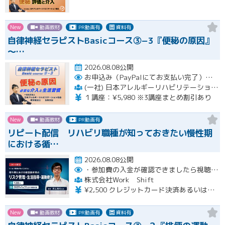
New
動画教材
PR動画有
資料有
自律神経セラピストBasicコース③−3『便秘の原因』
〜…
2026.08.08公開
お申込み（PayPalにてお支払い完了）後にメール or LINEオープンチャットより、アーカイブ視聴の際に必要なリンクをお送りいたします。
(一社) 日本アレルギーリハビリテーション協会
１講座：¥5,980 ※3講座まとめ割引あり
New
動画教材
PR動画有
リピート配信 リハビリ職種が知っておきたい慢性期
における循…
2026.08.08公開
・参加費の入金が確認できましたら視聴用URLとパスワードおよび資料をお申込みいただきましたメールアドレスに送付します。
株式会社Work Shift
¥2,500 クレジットカード決済あるいは銀行振込となります。
New
動画教材
PR動画有
資料有