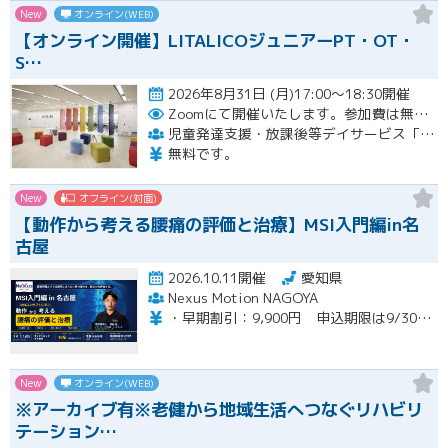
New
オンライン(WEB)
【オンライン開催】LITALICOジュニアーPT・OT・
S…
2026年8月31日 (月)17:00～18:30開催
Zoomにて開催いたします。参加費は無料です。
児童発達支援・放課後等デイサービス「LITALICOジュニア」
無料です。
New
オフライン(対面)
【動作から考える腰痛の評価と治療】MSI入門編in名
古屋
2026.10.11開催
愛知県
Nexus Motion NAGOYA
・早期割引：9,900円 申込期限は9/30（水）まで ・通常価格：12,100円 ・再受講：6,600円（MSI入門編受講歴のある方）※８名限定
New
オンライン(WEB)
※アーカイブ有※老健から地域生活へつなぐリハビリ
テーション…