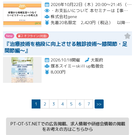
2026年10月22日（木）20:00～21:45 （受付開始時間 19:45）開催
・お支払いについて
本セミナーは【事前支払い（クレジットカード・銀行振込）】です。
株式会社gene
先着20名限定 2,420円（税込） 以降3,000円（税込） ※お支払い方法：クレジットカード・銀行振込 【キャンセルについて】 決済後はいかなる理由でも返金はいたしませんのでご了承ください。 受講料をお支払いいただいた方には、後日アーカイブの視聴URLをお送りいたします。
New
オフライン(対面)
『治療技術を格段に向上させる触診技術～膝関節・足
関節編～』
2026.10.18開催
大阪府
塚本スイミーskill up勉強会
8,000円
1
2
3
4
5
6
7
>>
PT-OT-ST.NETでの広告掲載、求人情報や研修会情報の掲載
をお考えの方はこちらから