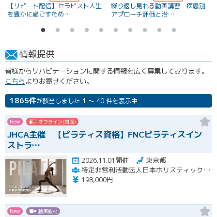
【リピート配信】セラピスト人生
繰り返し見れる動画講習 疾患別
を豊かに過ごすため…
アプローチ評価と治…
情報提供
皆様からリハビテーションに関する情報を広く募集しております。
こちら
よりお寄せください。
1865件
が該当しました 1 ～ 40 件を表示中
New
オフライン(対面)
JHCA主催 【ピラティス資格】FNCピラティスイン
ストラ…
2026.11.01開催
東京都
特定非営利活動法人日本ホリスティックコンディショニング協会
198,000円
New
動画教材