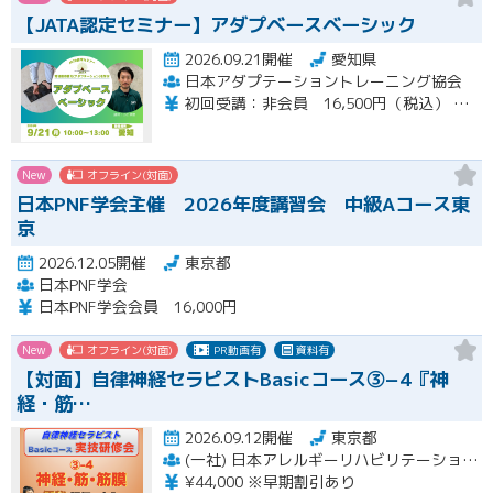
【JATA認定セミナー】アダプベースベーシック
2026.09.21開催
愛知県
日本アダプテーショントレーニング協会
初回受講：非会員 16,500円（税込） 一般会員 14,850円（税込） 特待会員 13,200円（税込) 会員再受講：一般会員 3,712円（税込） 特待会員 3,300円（税込） 支払い方法：銀行事前振り込み
New
オフライン(対面)
日本PNF学会主催 2026年度講習会 中級Aコース東
京
2026.12.05開催
東京都
日本PNF学会
日本PNF学会会員 16,000円
New
オフライン(対面)
PR動画有
資料有
【対面】自律神経セラピストBasicコース③−4『神
経・筋…
2026.09.12開催
東京都
(一社) 日本アレルギーリハビリテーション協会
¥44,000 ※早期割引あり