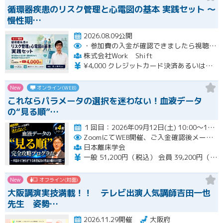
循環器疾患のリスク管理と心電図の基本 実践セット ～
慢性期…
2026.08.09公開
・参加費の入金が確認できましたら視聴用URLとパスワードおよび資料をお申込みいただきましたメールアドレスに送付します。
株式会社Work Shift
¥4,000 クレジットカード決済あるいは銀行振込となります。
New
オンライン(WEB)
これならパラメータの選択を迷わない！血液データ
の“見る順”…
１回目：2026年09月12日(土) 10:00〜16:00 ２回目：2026年10月31日(土) 10:00〜16…開催
ZoomにてWEB開催、ご入金確認後メールにてURLをお知らせいたします。
日本離床学会
一般 51,200円（税込） 会員 39,200円（税込）
New
オフライン(対面)
大阪講演実技満載！！ テレビ出演人気講師吉田一也
先生 姿勢…
2026.11.29開催
大阪府