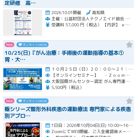
定研修 高…
2026.10.01開催
高知県
主催：公益財団法人テクノエイド協会 集合研修会場期間：一般社団法人ナチュラルハートフルケアネットワーク
受講料 57,000 円（税込） 【内訳】 ｅラーニング受講料・テキスト代 21,000 円（税込） 集合講習受講料 36,000 円（税込） ※インターネットに係る通信料（回線料）は、受講料には含まれません。
New
オンライン(WEB)
10/25(日)『がん治療：手術後の運動指導の基本①
胃・大…
１０月２５日（日）２０：００～２１：３０開催
【オンラインセミナー】
・Ｚｏｏｍにて開催。事前にＵＲＬをメールにてお知らせします。
大阪国際がんセンター認定 がん専門運動指導士 事務局（ルネサンス運動支援センター内）
5,500円（税込）
New
オンライン(WEB)
極シリーズ整形外科疾患の運動療法 専門家による疾患
別アプロ…
1日目：2026年10月04日(日) 10:00〜16:00 2日目：2026年10月25日(日) 10:00〜16…開催
ZoomにてWEB開催、ご入金確認後メールにてURLをお知らせいたします。