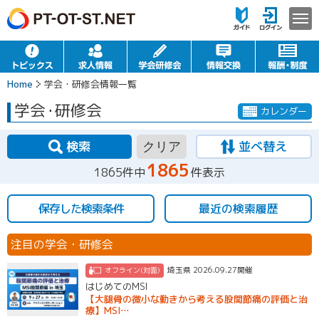
Home
学会・研修会情報一覧
学会
・
研修会
カレンダー
検索
並べ替え
クリア
1865
1865件中
件表示
保存した検索条件
最近の検索履歴
注目の学会・研修会
埼玉県 2026.09.27開催
オフライン(対面)
はじめてのMSI
【大腿骨の微小な動きから考える股関節痛の評価と治
療】MSI…