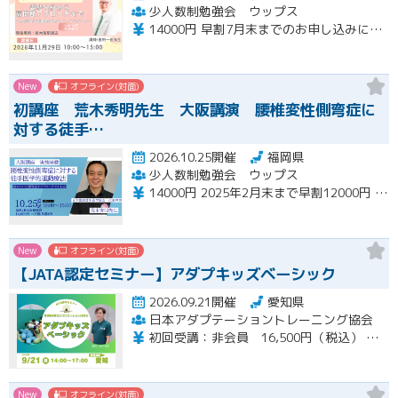
少人数制勉強会 ウップス
14000円 早割7月末までのお申し込みにて12000 さらにペア割2000円引き
New
オフライン(対面)
初講座 荒木秀明先生 大阪講演 腰椎変性側弯症に
対する徒手…
2026.10.25開催
福岡県
少人数制勉強会 ウップス
14000円 2025年2月末まで早割12000円 ペア割さらに1000円引き
New
オフライン(対面)
【JATA認定セミナー】アダプキッズベーシック
2026.09.21開催
愛知県
日本アダプテーショントレーニング協会
初回受講：非会員 16,500円（税込） 一般会員 14,850円（税込） 特待会員 13,200円（税込) 会員再受講：一般会員 3,712円（税込） 特待会員 3,300円（税込）
New
オフライン(対面)