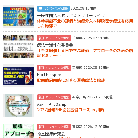
2026.08.15開催
オンライン(WEB)
一般社団法人セラピストフォーライフ
体幹機能不全の評価と治療介入～呼吸理学療法を応用
した胸郭ア…
千葉県 2026.07.11開催
オフライン(対面)
療法士活性化委員会
【千葉開催】６日で学ぶ評価・アプローチのための触
診セミナー…
東京都 2026.08.22開催
オフライン(対面)
Northinspire
股関節周囲筋に対する運動療法と触診
神奈川県 2027.02.13開催
オフライン(対面)
As-T: Art&amp…
2027国際PNF協会基礎コース in 川崎
東京都 2026.12.20開催
オフライン(対面)
埼玉臨床研究会