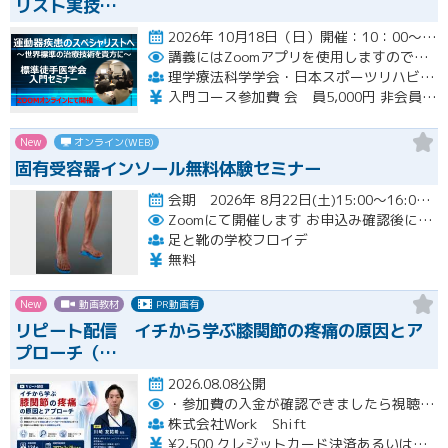
リスト実技…
2026年 10月18日（日）開催：10：00～17：00 6時間の入門コースWebセミナー開催
講義にはZoomアプリを使用しますので受講生の皆様は各自準備をお願いいたします。
理学療法科学学会・日本スポーツリハビリテーション学会・標準徒手医学会 運動器疾患スペシャリスト実技講習会（三学会合同標準徒手医学講習会）
入門コース参加費 会 員5,000円 非会員6,000円
New
オンライン(WEB)
固有受容器インソール無料体験セミナー
会期 2026年 8月22日(土)15:00～16:00開催
Zoomにて開催します
お申込み確認後に、メールにてZOOM招待メールを送ります
足と靴の学校フロイデ
無料
New
動画教材
PR動画有
リピート配信 イチから学ぶ膝関節の疼痛の原因とア
プローチ（…
2026.08.08公開
・参加費の入金が確認できましたら視聴用URLとパスワードおよび資料をお申込みいただきましたメールアドレスに送付します。
株式会社Work Shift
¥2,500 クレジットカード決済あるいは銀行振込となります。