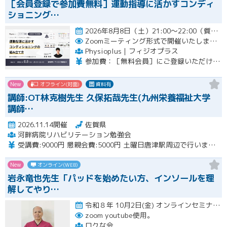
［会員登録で参加費無料］運動指導に活かすコンディ
ショニング…
2026年8月8日（土）21:00〜22:00（質疑応答を含む）開催
Zoomミーティング形式で開催いたします。
Physioplus｜フィジオプラス
参加費：［無料会員］にご登録いただければ無料 ・月額会員：参加無料 ・年額会員：参加無料 ・通常チケット：5,000円（税込）
New
オフライン(対面)
資料有
講師:OT林克樹先生 久保拓哉先生(九州栄養福祉大学
講師…
2026.11.14開催
佐賀県
河畔病院リハビリテーション勉強会
受講費:9000円 懇親会費:5000円 土曜日唐津駅周辺で行います。
New
オンライン(WEB)
岩永竜也先生「パッドを始めたい方、インソールを理
解してやり…
令和８年 10月2日(金) オンラインセミナー 20:00〜22:00 10月18日(日) 実技セミナー（…開催
zoom youtube使用。
ロクな会