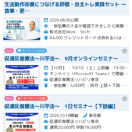
生活動作改善につなげる評価・自主トレ実践セット ～
食事・更…
2026.08.06公開
・参加費の入金が確認できましたら視聴用URLとパスワードおよび資料をお申込みいただきましたメールアドレスに送付します。
株式会社Work Shift
¥4,000 クレジットカード決済あるいは銀行振込となります。
New
オンライン(WEB)
促通反復療法〜川平法〜 9月オンラインセミナー
【10月】 ・10/10 （土）上肢編 19:00-20:30(最大21:00) ・10/24（土）下肢編 19…開催
オンライン（Microsoft Teams）で開催。ご入金確認後メールにてURLをお知らせいたします。
促通反復療法リハビリ東京
・参加費：5,000円 ・同月 上肢＋下肢：9,000円
New
オフライン(対面)
促通反復療法〜川平法〜 1日セミナー【下肢編】
2026.10.18開催
東京都
促通反復療法リハビリ東京
通常20,000円 早割18,000円