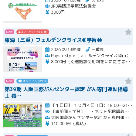
JRB実践理学療法勉強会
3000円
New
オフライン(対面)
東海（三重）フェルデンクライス®学習会
2026.09.13開催
三重県
PhysioStyle（フェルデンクライス岡山）
8,000円（別途施設使用料をいただきます）
New
オンライン(WEB)
第39期 大阪国際がんセンター認定 がん専門運動指導
士 養…
【１日目】 １０月４日（日）18:00～21:30 ［ 集合学習の内容 ］ ① 開講式 ② カウンセリングの実…開催
【事前個人学習】
・ネット配信講義の動画ＵＲＬをお知らせします。
大阪国際がんセンター認定 がん専門運動指導士 事務局
110,000円（税込）