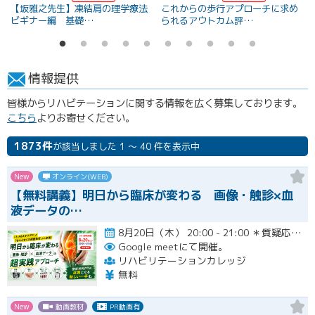
【坂雅之先生】凍結肩の理学療法
これからの歩行アプローチに求め
ビギナー編 基礎…
られるアウトカム評…
情報提供
皆様からリハビテーションに関する情報を広く募集しております。
こちら
よりお寄せください。
1873件
が該当しました 1 ～ 40 件を表示中
New
オンライン(WEB)
【無料講義】明日から臨床が変わる 画像・触診×血
液データの…
8月20日（木） 20:00 - 21:00 ＊質疑応答とアンケート回答の時間を含みます。終了時間は余裕を持っ…開催
Google meetにて開催。
リハビリテーションカレッジ
無料
New
動画教材
PR動画有