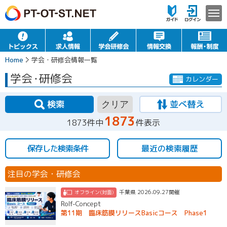
Home
学会・研修会情報一覧
学会
・
研修会
カレンダー
検索
並べ替え
クリア
1873
1873件中
件表示
保存した検索条件
最近の検索履歴
注目の学会・研修会
千葉県 2026.09.27開催
オフライン(対面)
Rolf-Concept
第11期 臨床筋膜リリースBasicコース Phase1