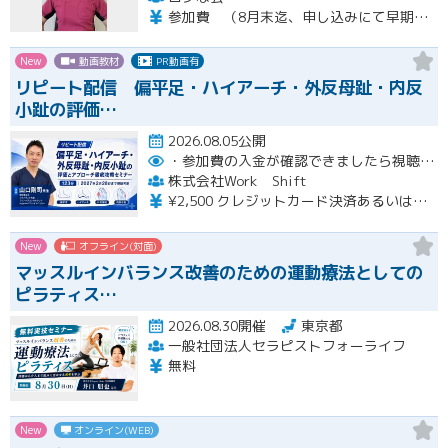
参加費 （8月末迄、申し込みにて早期申し込み割引） オンライン➕実技セミナー（対面式） 15500円 （8月末迄申し込みにて14500円） オンライン➕実技セミナーアーカイブ視聴 11000円 （8月末迄申し込みにて10000円） ※オンラインセミナーは後日、アーカイブ視聴可能です。 ※実技セミナー（対面式）参加者も後日、実技セミナーアーカイブ視聴可能です。
New
動画教材
PR動画有
リピート配信 偏平足・ハイアーチ・外反母趾・内反
小趾の評価…
2026.08.05公開
・参加費の入金が確認できましたら視聴用URLとパスワードおよび資料をお申込みいただきましたメールアドレスに送付します。
株式会社Work Shift
¥2,500 クレジットカード決済あるいは銀行振込となります。
New
オフライン(対面)
マッスルインバランス改善のための運動療法としての
ピラティス…
2026.08.30開催
東京都
一般社団法人セラピストフォーライフ
無料
New
オンライン(WEB)