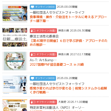
2026.08.08開催
オンライン(WEB)
一般社団法人セラピストフォーライフ
食事環境・操作・介助法をトータルに考えるアプロー
チ～嚥下障…
神奈川県 2026.09.30開催
オフライン(対面)
療法士活性化委員会
【第40期平日開催】６日で学ぶ評価・アプローチのた
めの触診…
神奈川県 2027.02.13開催
オフライン(対面)
As-T: Art&amp…
2027国際PNF協会基礎コース in 川崎
2026.09.28開催
オンライン(WEB)
一般社団法人セラピストフォーライフ
感覚が変われば歩行が変わる｜視覚システムから紐解
く歩行戦略…
大阪府 2026.11.08開催
オフライン(対面)
特定非営利活動法人（NPO）オーソ…