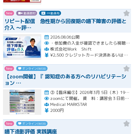
New
動画教材
PR動画有
リピート配信 急性期から回復期の嚥下障害の評価と
介入 〜評…
2026.08.06公開
・参加費の入金が確認できましたら視聴用URLとパスワードおよび資料をお申込みいただきましたメールアドレスに送付します。
株式会社Work Shift
¥2,500 クレジットカード決済あるいは銀行振込となります。
New
オンライン(WEB)
【zoom開催】『 認知症のある方へのリハビリテーシ
ョン …
③【臨床編①】2026年3月 5日（木）19:00〜21:00（アーカイブ配信１ヶ月間） ④【臨床編②】2026年…開催
zoomにて開催。
資 料：講習会３日前までに、PDFデータまたはGoogleドライブにてお送りいたします。
Medical MARKSTAR
2000円
New
オンライン(WEB)
嚥下造影評価 実践講座