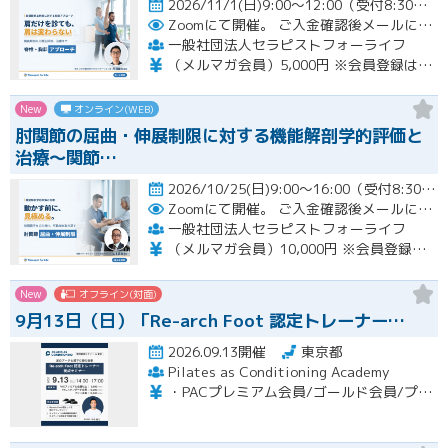
2026/11/1(日)9:00～12:00（受付8:30～）開催
Zoomにて開催。
ご入金確認後メールにてURLをお知らせいたします。
一般社団法人セラピストフォーライフ
（メルマガ会員）5,000円 ※会員登録はホームページより無料で行って頂けます。 会員限定特典あり！
New
オンライン(WEB)
肘関節の屈曲・伸展制限に対する機能解剖学的評価と
治療～関節…
2026/10/25(日)9:00～16:00（受付8:30～） （※途中、１時間のお昼休憩あり）開催
Zoomにて開催。
ご入金確認後メールにてURLをお知らせいたします。
一般社団法人セラピストフォーライフ
（メルマガ会員）10,000円 ※会員登録はホームページより無料で行って頂けます。 会員限定特典あり！
New
オフライン(対面)
9月13日（日）「Re-arch Foot 認定トレーナー…
2026.09.13開催
東京都
Pilates as Conditioning Academy
・PACプレミアム会員/ゴールド会員/プラチナ会員：9,900円（税込） ・PACスタンダード会員：13,200円（税込） ・フリー会員：16,500円（税込）