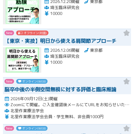
2026.12.20開催
東京都
埼玉臨床研究会
10000
New
オフライン(対面)
【東京・実技】明日から使える肩関節アプローチ
2026.12.06開催
東京都
埼玉臨床研究会
10000
New
オンライン(WEB)
脳卒中後の半側空間無視に対する評価と臨床推論
2026年09月12日(土)開催
Zoomにて開催。ご入金確認後メールにてURLをお知らせいたします。
北里作業療法学会
北里作業療法学会会員・学生無料、非会員1000円
New
オンライン(WEB)