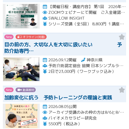
【開催日程・講座内容】 第1回 2026年10月31日（土）19：00～20：30（見逃し配信視聴期間：2026…開催
ZOOMウェビナーにて開催 ご入金確認後メールにてURLをお知らせいたします
SWALLOW INSIGHT
シリーズ受講（全5回） 8,800円 １講座ごと 2,200円
New
オフライン(対面)
目の前の方、大切な人を大切に扱いたい 予
防介助専門…
2026.09.12開催
神奈川県
予防介助認定協会 協賛 日本シンプルラーニング協会 楽な動きの学習会
2日で23,000円（ワークブック込み）
New
動画教材
加齢変化に抗う 予防トレーニングの理論と実践
2026.08.05公開
アーカイブ受講のみの枠の方は8/6と8/20におこなわれる配信終了後に視聴URLをお送りします。
バイオメカセラピー研究会
5500円（税込み）