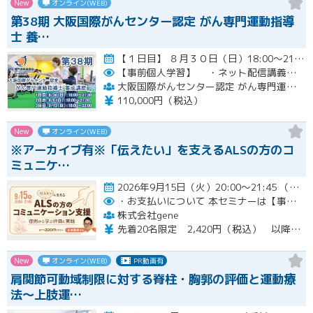
New
オンライン(WEB)
第38期 大阪国際がんセンター認定 がん専門運動指導
士 養…
【１日目】 ８月３０日（日）18:00～21:30 ［ 集合学習の内容 ］ ① 開講式 ② カウンセリングの実…開催
【事前個人学習】
・ネット配信講義の動画ＵＲＬをお知らせします。
大阪国際がんセンター認定 がん専門運動指導士 事務局
110,000円（税込）
New
オンライン(WEB)
※アーカイブ有※「伝えたい」を支えるALSの方のコ
ミュニケ…
2026年9月15日（火）20:00～21:45 （受付開始時間 19:45）開催
・お支払いについて
本セミナーは【事前支払い（クレジットカード・銀行振込）】です。
株式会社gene
先着20名限定 2,420円（税込） 以降3,000円（税込） ※お支払い方法：クレジットカード・銀行振込 【キャンセルについて】 決済後はいかなる理由でも返金はいたしませんのでご了承ください。 受講料をお支払いいただいた方には、後日アーカイブの視聴URLをお送りいたします。
New
オンライン(WEB)
PR動画有
肩関節可動域制限に対する脊柱・胸郭の評価と運動療
法〜上肢運…