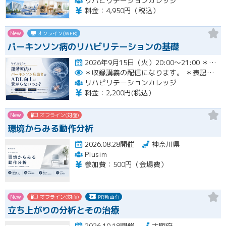
リハビリテーションカレッジ
料金：4,950円（税込）
New
オンライン(WEB)
パーキンソン病のリハビリテーションの基礎
2026年9月15日（火）20:00〜21:00 ＊収録講義の配信になります。 ＊表記された日時に限定して…開催
＊収録講義の配信になります。
＊表記された日時に限定して配信します。
リハビリテーションカレッジ
料金：2,200円(税込）
New
オフライン(対面)
環境からみる動作分析
2026.08.28開催
神奈川県
Plusim
参加費：500円（会場費）
New
オフライン(対面)
PR動画有
立ち上がりの分析とその治療
2026.10.18開催
大阪府