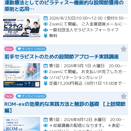
運動療法としてのピラティス〜機能的な股関節獲得の
原則と応用…
2026/8/23(日)10:00～12:00（受付9:30～）開催
Zoomにて開催。
ご入金確認後メールにてURLをお知らせいたします。
一般社団法人セラピストフォーライフ
無料
New
オンライン(WEB)
若手セラピストのための股関節アプローチ実践講座
第1回：2026年9月 1日 火曜日 20:00~21:00 第2回：2026年9月15日 火曜日 20:00~2…開催
Zoomにて開催。
お支払いが完了した方のみzoomのリンクと資料が確認できるシステムとなっております。お支払いが確認できない場合は【自動キャンセル】となります。
リハビリテーションカレッジ
定価13,200円税込（8月11日 13:00までのお申し込みにて3,300円オフでご受講いただけます）
New
オンライン(WEB)
ROM-exの効果的な実践方法と触診の基礎 【上肢関節
編】
第1回：2026年8月12日 水曜日 20:00~21:00 第2回：2026年8月19日 水曜日 20:00~21…開催
＊収録講義の配信になります。
＊表記された日時に限定して配信します。