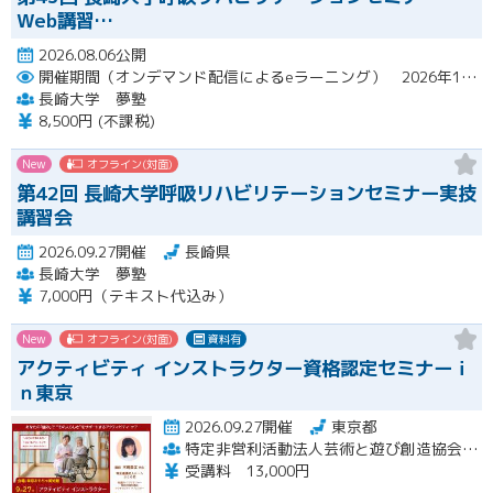
Web講習…
2026.08.06公開
開催期間（オンデマンド配信によるeラーニング） 2026年10月2日（金）～10月29日（木）
長崎大学 夢塾
8,500円 (不課税)
New
オフライン(対面)
第42回 長崎大学呼吸リハビリテーションセミナー実技
講習会
2026.09.27開催
長崎県
長崎大学 夢塾
7,000円（テキスト代込み）
New
オフライン(対面)
資料有
アクティビティ インストラクター資格認定セミナーｉ
ｎ東京
2026.09.27開催
東京都
特定非営利活動法人芸術と遊び創造協会 高齢者アクティビティ開発センター
受講料 13,000円