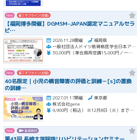
New
オフライン(対面)
【福岡博多開催】DGMSM-JAPAN認定マニュアルセラ
ピ…
2026.11.28開催
福岡県
一般社団法人ドイツ筋骨格医学会日本アカデミー（DGMSM-JAPAN）福岡博多会場
30,000円（準会員再受講15,000円／一般会員13,000円）
New
オフライン(対面)
40名限定｜小児の構音障害の評価と訓練－[s]の置換
の訓練…
2027.01.17開催
東京都
株式会社gene
9,900円（税込） ※12月8日（火）までの限定価格※ 12月9日（水）以降のお申込みは13,200円（税込）となります。 当日会場にてお支払いください（現金のみ） 【キャンセルについて】 1月11日（月）午前8時以降のキャンセルは、キャンセル料（セミナー受講料全額）が発生いたします。
New
動画教材
第43回 長崎大学呼吸リハビリテーションセミナー