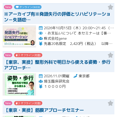
New
オンライン(WEB)
※アーカイブ有※発語失行の評価とリハビリテーショ
ン－失語症…
2026年10月15日（木）20:00～21:45 （受付開始時間 19:45）開催
・お支払いについて
本セミナーは【事前支払い（クレジットカード・銀行振込）】です。
株式会社gene
先着20名限定 2,420円（税込） 以降3,000円（税込） ※お支払い方法：クレジットカード・銀行振込 【キャンセルについて】 決済後はいかなる理由でも返金はいたしませんのでご了承ください。 受講料をお支払いいただいた方には、後日アーカイブの視聴URLをお送りいたします。
New
オフライン(対面)
【東京、実技】整形外科で明日から使える姿勢・歩行
アプローチ…
2026.11.01開催
東京都
埼玉臨床研究会
１００００円
New
オフライン(対面)
【東京・実技】筋膜アプローチセミナー