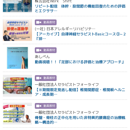
株式会社Work Shift
リピート配信 体幹・股関節の機能回復のための評価
とエクササ…
動画教材
(一社) 日本アレルギーリハビリテ…
【アーカイブ】自律神経セラピストBasicコース③−２
『排…
動画教材
あしべん
動画視聴！！『足部における評価と治療アプローチ』
動画教材
一般社団法人セラピストフォーライフ
【※期間限定見逃し配信】椎間関節症・椎間板ヘルニ
ア・成長期…
動画教材
一般社団法人セラピストフォーライフ
骨盤・脊柱の正中化を用いた非特異的腰痛症の治療戦
略～構造的…