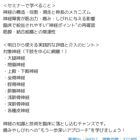
＜セミナーで学べること＞
神経の構造・役割・滑走と伸長のメカニズム
神経障害が筋出力・痛み・しびれに与える影響
臨床で絞扼されやすい“神経ポイント”の再確認
筋膜・結合組織との関連性
＜明日から使える実践的な評価と介入のヒント＞
対象神経（下肢を中心に網羅！）
・大腿神経
・閉鎖神経
・上殿・下殿神経
・坐骨神経
・脛骨神経
・腓腹神経
・浅腓骨神経
・深腓骨神経
・各種皮神経
神経の知識と技術を臨床に落とし込むチャンスです。
痛みやしびれへの“もう一歩深いアプローチ”を学びましょう！
管理No：99017
閲覧回数：3718回