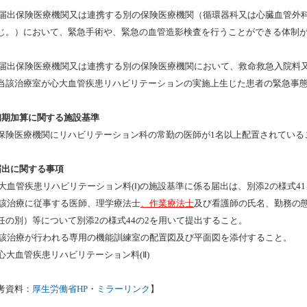
) 届出保険医療機関又は連携する別の保険医療機関（循環器科又は心臓血管外
じ。）において、緊急手術や、緊急の血管造影検査を行うことができる体制
) 届出保険医療機関又は連携する別の保険医療機関において、救命救急入院料
当該治療室が心大血管疾患リハビリテーションの実施上生じた患者の緊急事
初期加算に関する施設基準
保険医療機関にリハビリテーション科の常勤の医師が1名以上配置されている
届出に関する事項
)心大血管疾患リハビリテーション料(Ⅰ)の施設基準に係る届出は、別添2の様式4
)当該治療に従事する医師、理学療法士
、作業療法士
及び看護師の氏名、勤務の
任の別）等について別添2の様式44の2を用いて提出すること。
)当該治療が行われる専用の機能訓練室の配置図及び平面図を添付すること。
9心大血管疾患リハビリテーション料(Ⅱ)
考資料：
厚生労働省HP
・
ミラーリンク
】