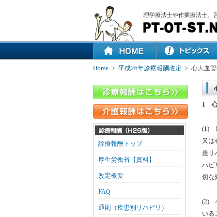
理学療法士や作業療法士、
Home
>
平成26年診療報酬改定
>
心大血管
1 
(1
又は
診療報酬トップ
患リ
厚生労働省【資料】
ハビ
改定概要
切な
FAQ
(2
通則（疾患別リハビリ）
いる