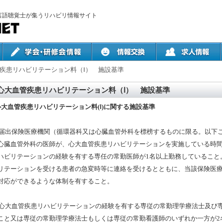
言語聴覚士が集うリハビリ情報サイト
疾患リハビリテーション料（Ⅰ） 施設基準
心大血管疾患リハビリテーション料（Ⅰ） 施設基準
心大血管疾患リハビリテーション料(Ⅰ)に関する施設基準
) 届出保険医療機関（循環器科又は心臓血管外科を標榜するものに限る。以下
心臓血管外科の医師が、心大血管疾患リハビリテーションを実施している時
ハビリテーションの経験を有する専任の常勤医師が1名以上勤務していること
リテーションを受ける患者の急変時等に連絡を受けるとともに、当該保険医
対応ができるような体制を有すること。
) 心大血管疾患リハビリテーションの経験を有する専従の常勤理学療法士及び
こと又は専従の常勤理学療法士もしくは専従の常勤看護師のいずれか一方が2