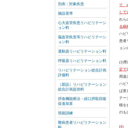
別表：対象疾患
て、
して
施設基準
れら
心大血管疾患リハビリテーシ
る病
ョン料
ハビ
脳血管疾患等リハビリテーシ
患者
ョン料
ョン
運動器リハビリテーション料
呼吸器リハビリテーション料
(3
定で
リハビリテーション総合計画
評価料
用途
ハビ
（新設）リハビリテーション
総合計画提供料
ば差
テー
摂食機能療法・経口摂取回復
促進加算
積を
のも
視能訓練
難病患者リハビリテーション
(4)
料