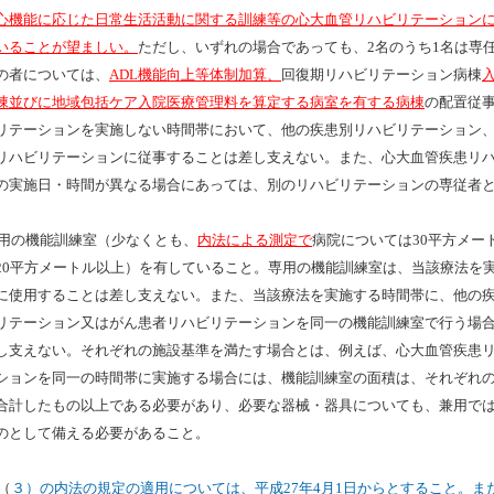
心機能に応じた日常生活活動に関する訓練等の心大血管リハビリテーション
いることが望ましい。
ただし、いずれの場合であっても、2名のうち1名は専
の者については、
ADL機能向上等体制加算、
回復期リハビリテーション病棟
棟並びに地域包括ケア入院医療管理料を算定する病室を有する病棟
の配置従
リテーションを実施しない時間帯において、他の疾患別リハビリテーション
リハビリテーションに従事することは差し支えない。また、心大血管疾患リ
の実施日・時間が異なる場合にあっては、別のリハビリテーションの専従者
)専用の機能訓練室（少なくとも、
内法による測定で
病院については30平方メー
20平方メートル以上）を有していること。専用の機能訓練室は、当該療法を
に使用することは差し支えない。また、当該療法を実施する時間帯に、他の
リテーション又はがん患者リハビリテーションを同一の機能訓練室で行う場
し支えない。それぞれの施設基準を満たす場合とは、例えば、心大血管疾患
ションを同一の時間帯に実施する場合には、機能訓練室の面積は、それぞれ
合計したもの以上である必要があり、必要な器械・器具についても、兼用で
のとして備える必要があること。
（
３）の内法の規定の適用については、平成27年4月1日からとすること。また