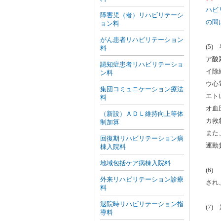
ハビ
障害児（者）リハビリテーシ
の間
ョン料
がん患者リハビリテーション
(5
料
ア酸
認知症患者リハビリテーショ
イ除
ン料
ウ心
集団コミュニケーション療法
エト
料
オ血
（新設）ＡＤＬ維持向上等体
カ救
制加算
また
回復期リハビリテーション病
運動
棟入院料
地域包括ケア病棟入院料
(6
外来リハビリテーション診療
され
料
退院時リハビリテーション指
(7
導料