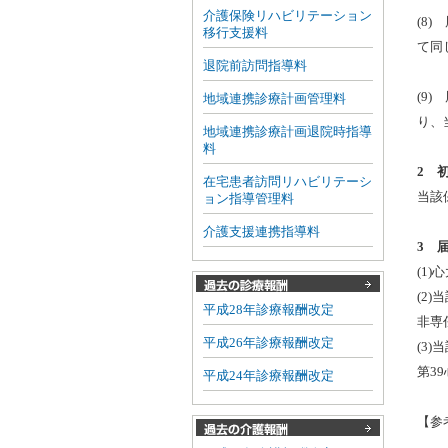
介護保険リハビリテーション
(8
移行支援料
て同
退院前訪問指導料
(9
地域連携診療計画管理料
り、
地域連携診療計画退院時指導
料
2 
在宅患者訪問リハビリテーシ
当該
ョン指導管理料
介護支援連携指導料
3 
(1
(2
平成28年診療報酬改定
非専
平成26年診療報酬改定
(3
第3
平成24年診療報酬改定
【参