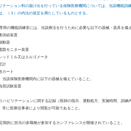
リテーション料の届け出を行っている保険医療機関については、当該機能訓
は、（３）の内法の規定を満たしているものとする。
) 専用の機能訓練室には、当該療法を行うために必要な以下の器械・器具を備
素供給装置
細動器
電図モニター装置
レッドミル又はエルゴメータ
圧計
急カート
、当該保険医療機関内に以下の器械を備えていること。
負荷試験装置
) リハビリテーションに関する記録（医師の指示、運動処方、実施時間、訓練
、常に医療従事者により閲覧が可能であること。
) 定期的に担当の多職種が参加するカンファレンスが開催されていること。