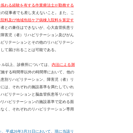
に係わる経験を有する作業療法士が勤務する
任の従事者でも差し支えないこと。また、こ
入院料及び地域包括ケア病棟入院料を算定す
事者との兼任はできないが、心大血管疾患リ
、障害児（者）リハビリテーション及びがん
ハビリテーションとその他のリハビリテーシ
として届け出ることは可能である。
トル以上、診療所については、
内法による測
実施する時間帯以外の時間帯において、他の
疾患別リハビリテーション、障害児（者）リ
合には、それぞれの施設基準を満たしていれ
リハビリテーションと脳血管疾患等リハビリ
のリハビリテーションの施設基準で定める面
はなく、それぞれのリハビリテーション専用
、平成26年3月31日において、現に当該リ