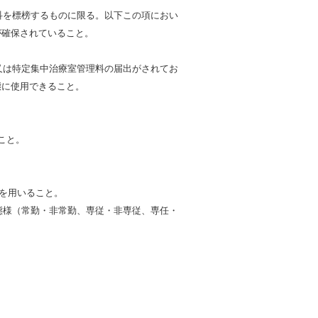
科を標榜するものに限る。以下この項におい
が確保されていること。
又は特定集中治療室管理料の届出がされてお
態に使用できること。
こと。
1を用いること。
態様（常勤・非常勤、専従・非専従、専任・