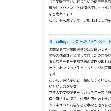
今月受験ですが、知り合いの伝手もあ
確かに学びたいことは理学療法士です
なと考えてます
ただ、あん摩マッサージ指圧師にも規
8：college
更新日:2019年06月04
医療系専門学校関係者の知り合いです
卒後の進路などに関してはほかの方が
眼者ならそもそもあマ指の資格が取れ
また、あマ指の学生でマッサージの医
ます
だいたい鍼灸学校と一緒になっている
いという方が多数
ですので学校側もそういったニーズに
理学療法士の場合、仕事内容の方向性
カリキュラム内容などで学校を選べる