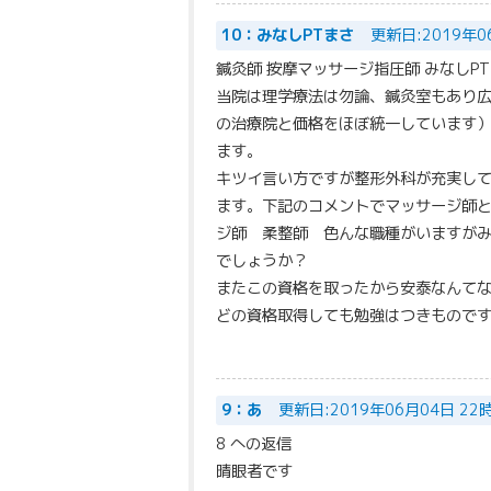
10：みなしPTまさ
更新日:2019年0
鍼灸師 按摩マッサージ指圧師 みなしP
当院は理学療法は勿論、鍼灸室もあり
の治療院と価格をほぼ統一しています
ます。
キツイ言い方ですが整形外科が充実し
ます。下記のコメントでマッサージ師と
ジ師 柔整師 色んな職種がいますが
でしょうか？
またこの資格を取ったから安泰なんて
どの資格取得しても勉強はつきもので
9：あ
更新日:2019年06月04日 22
8 への返信
晴眼者です