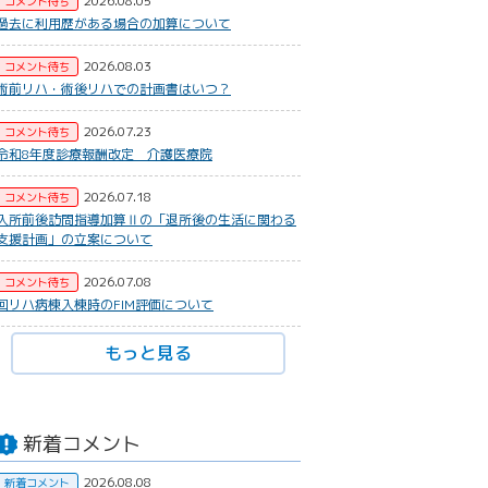
2026.08.05
コメント待ち
過去に利用歴がある場合の加算について
2026.08.03
コメント待ち
術前リハ・術後リハでの計画書はいつ？
2026.07.23
コメント待ち
令和8年度診療報酬改定 介護医療院
2026.07.18
コメント待ち
入所前後訪問指導加算Ⅱの「退所後の生活に関わる
支援計画」の立案について
2026.07.08
コメント待ち
回リハ病棟入棟時のFIM評価について
もっと見る
新着コメント
2026.08.08
新着コメント