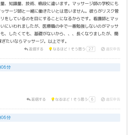
強量、知識量、技術、格段に違います。マッサージ師の学校にも
マッサージ師と一緒に働きたいとは思いません。彼らがリスク管
ビリをしているのを目にすることになるからです。看護師とマッ
合いにいわれましたが、医療職の中で一番勉強しないのがマッサ
でも、したくても、基礎がないから、、、長くなりましたが、簡
稼ぎたいならマッサージ。以上です。
返信する
なるほど！そう思う
27
違反申告
時06分
返信する
なるほど！そう思う
6
違反申告
時06分