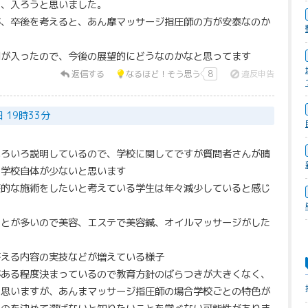
り、入ろうと思いました。
が、卒後を考えると、あん摩マッサージ指圧師の方が安泰なのか
制が入ったので、今後の展望的にどうなのかなと思ってます
返信する
なるほど！そう思う
8
違反申告
日 19時33分
いろいろ説明しているので、学校に関してですが質問者さんが晴
る学校自体が少ないと思います
療的な施術をしたいと考えている学生は年々減少していると感じ
ことが多いので美容、エステで美容鍼、オイルマッサージがした
答える内容の実技などが増えている様子
がある程度決まっているので教育方針のばらつきが大きくなく、
と思いますが、あんまマッサージ指圧師の場合学校ごとの特色が