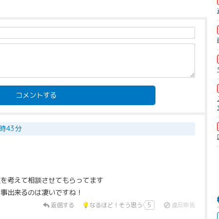
コメントする
1時43分
道を考えて相談させてもらってます
仕事出来るのは凄いですね！
返信する
なるほど！そう思う
5
違反申告