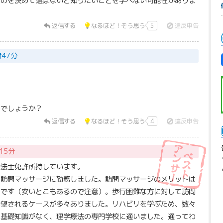
いのを決めて選ばないと知りたいことを学べない可能性がありま
返信する
なるほど！そう思う
5
違反申告
時47分
のでしょうか？
返信する
なるほど！そう思う
4
違反申告
15分
療法士免許所持しています。
、訪問マッサージに勤務しました。訪問マッサージのメリットは
たです（安いとこもあるので注意）。歩行困難な方に対して訪問
希望されるケースが多々ありました。リハビリを学ぶため、数々
ど基礎知識がなく、理学療法の専門学校に通いました。通ってわ