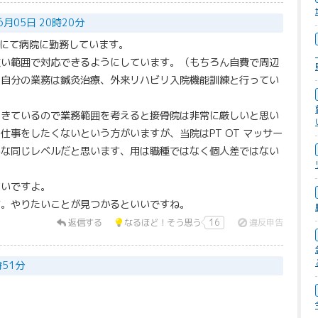
6月05日 20時20分
Tにて病院に勤務しています。
広い範囲で対応できるようにしています。（もちろん自費で周辺
）自分の業務は鍼灸治療、外来リハビリ入院機能訓練と行ってい
てきているので業務範囲を考えると接骨院は非常に厳しいと思い
仕事をしたくないという方がいますが、当院はPT OT マッサー
みな同じレベルだと思います、用は職種ではなく個人差ではない
ないですよ。
す。やりたいことが見つかるといいですね。
返信する
なるほど！そう思う
16
違反申告
時51分