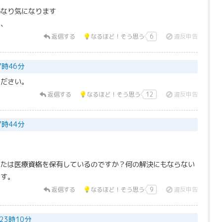
かなり気になります
、、
返信する
なるほど！そう思う
6
違反申告
7時46分
ください。
返信する
なるほど！そう思う
12
違反申告
7時44分
なたは医療資格を保有しているのですか？何の解決にもならない
ます。
返信する
なるほど！そう思う
9
違反申告
 23時10分