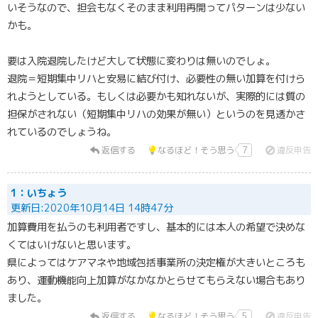
いそうなので、担会もなくそのまま利用再開ってパターンは少ない
かも。
要は入院退院したけど大して状態に変わりは無いのでしょ。
退院＝短期集中リハと安易に結び付け、必要性の無い加算を付けら
れようとしている。もしくは必要かも知れないが、実際的には質の
担保がされない（短期集中リハの効果が無い）というのを見透かさ
れているのでしょうね。
返信する
なるほど！そう思う
7
違反申告
1：いちょう
更新日:2020年10月14日 14時47分
加算費用を払うのも利用者ですし、基本的には本人の希望で決めな
くてはいけないと思います。
県によってはケアマネや地域包括事業所の決定権が大きいところも
あり、運動機能向上加算がなかなかとらせてもらえない場合もあり
ました。
返信する
なるほど！そう思う
5
違反申告