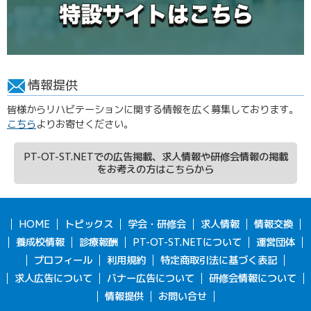
情報提供
皆様からリハビテーションに関する情報を広く募集しております。
こちら
よりお寄せください。
PT-OT-ST.NETでの広告掲載、求人情報や研修会情報の掲載
をお考えの方はこちらから
HOME
トピックス
学会・研修会
求人情報
情報交換
養成校情報
診療報酬
PT-OT-ST.NETについて
運営団体
プロフィール
利用規約
特定商取引法に基づく表記
求人広告について
バナー広告について
研修会情報について
情報提供
お問い合せ