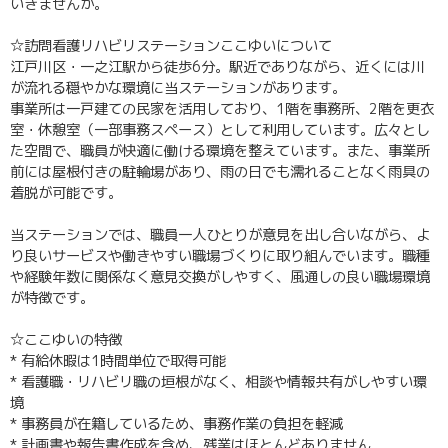
いきませんか。
☆訪問看護リハビリステーションここゆいについて
江戸川区・一之江駅から徒歩6分。駅近でありながら、近くには川
が流れる穏やかな環境に当ステーションがあります。
事業所は一戸建ての民家を活用しており、1階を事務所、2階を更衣
室・休憩室（一部事務スペース）として利用しています。広々とし
た空間で、職員が快適に働ける環境を整えています。また、事業所
前には屋根付きの駐輪場があり、雨の日でも濡れることなく雨具の
着脱が可能です。
当ステーションでは、職員一人ひとりが意見を出し合いながら、よ
り良いサービスや働きやすい職場づくりに取り組んでいます。職種
や経験年数に関係なく意見交換がしやすく、風通しの良い職場環境
が特徴です。
☆ここゆいの特徴
* 有給休暇は1時間単位で取得可能
* 看護職・リハビリ職の垣根がなく、相談や情報共有がしやすい環
境
* 事務員が在籍しているため、事務作業の負担を軽減
* 計画書や報告書作成を含め、残業はほとんどありません