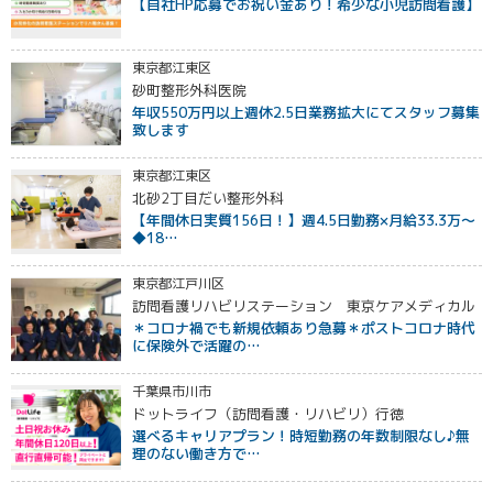
【自社HP応募でお祝い金あり！希少な小児訪問看護】
東京都江東区
砂町整形外科医院
年収550万円以上週休2.5日業務拡大にてスタッフ募集
致します
東京都江東区
北砂2丁目だい整形外科
【年間休日実質156日！】週4.5日勤務×月給33.3万〜
◆18…
東京都江戸川区
訪問看護リハビリステーション 東京ケアメディカル
＊コロナ禍でも新規依頼あり急募＊ポストコロナ時代
に保険外で活躍の…
千葉県市川市
ドットライフ（訪問看護・リハビリ）行徳
選べるキャリアプラン！時短勤務の年数制限なし♪無
理のない働き方で…