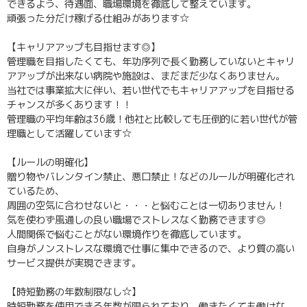
できるよう、待遇面、職場環境を徹底して整えています。
頑張った分だけ稼げる仕組みがあります☆
【キャリアアップも目指せます◎】
管理職を目指したくても、年功序列で長く勤務していないとキャリ
アアップが出来ない病院や施設は、まだまだ少なくありません。
当社では事業拡大に伴い、若い世代でもキャリアアップを目指せる
チャンスが多くあります！！
管理職の平均年齢は36歳！他社と比較しても圧倒的に若い世代が管
理職として活躍しています☆
【ルールの明確化】
贈り物やバレンタイン禁止、悪口禁止！などのルールが明確化され
ているため、
周囲の空気に合わせないと・・・と悩むことは一切ありません！
気を使わず風通しの良い職場でストレスなく勤務できます◎
人間関係で悩むことがない環境作りを徹底しています。
自身がノンストレスな環境で仕事に集中できるので、より質の高い
サービス提供が実現できます。
【時短勤務の年数制限なし☆】
時短勤務を使用できる年数が限られており、働きたくても働けな