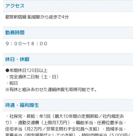
アクセス
都営新宿線 船堀駅から徒歩で4分
勤務時間
９：００～１８：００
休日・休暇
●年間休日120日以上
・完全週休二日制（土・日）
・祝日
※有休と組みあわせた連続休暇も取得可能です。
待遇・福利厚生
・社保完・昇給：年1回（最大10年間の定期昇給／社内規定あ
り）・通勤交通費（上限月3万円）・職能手当・任務位置手当・
住宅手当（月2万円／世帯主問わず全社員へ支給）・地域手当・
業務手当（固定残業代としての支給）・特別訪問手当（5,000円/