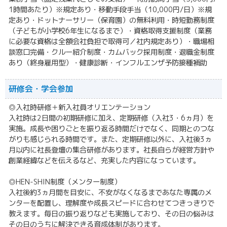
1時間あたり）※規定あり・移動手段手当（10,000円/日）※規
定あり・ドットナーサリー（保育園）の無料利用・時短勤務制度
（子どもが小学校6年生になるまで）・資格取得支援制度（業務
に必要な資格は全額会社負担で取得可／社内規定あり）・職場相
談窓口完備・クルー紹介制度・カムバック採用制度・退職金制度
あり（終身雇用型）・健康診断・インフルエンザ予防接種補助
研修会・学会参加
◎入社時研修＋新入社員オリエンテーション
入社時は2日間の初期研修に加え、定期研修（入社3・6ヵ月）を
実施。成長や困りごとを振り返る時間だけでなく、同期とのつな
がりも感じられる時間です。また、定期研修以外に、入社後3ヵ
月以内に社長登壇の集合研修があります。社長自らが経営方針や
創業経緯などを伝えるなど、充実した内容になっています。
◎HEN-SHIN制度（メンター制度）
入社後約3ヵ月間を目安に、不安がなくなるまであなた専属のメ
ンターを配置し、理解度や成長スピードに合わせてつきっきりで
教えます。毎日の振り返りなども実施しており、その日の悩みは
その日のうちに解決できる育成体制があります。