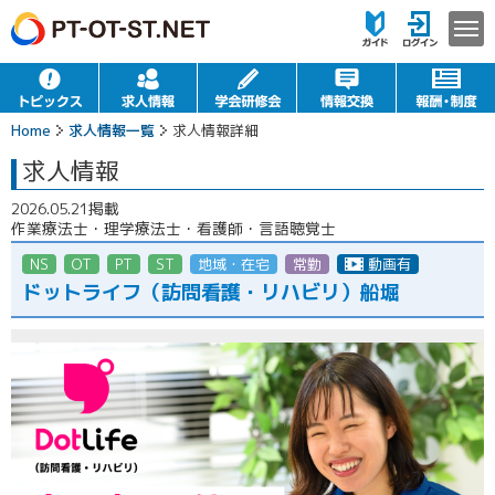
Home
求人情報一覧
求人情報詳細
求人情報
2026.05.21掲載
作業療法士・理学療法士・看護師・言語聴覚士
NS
OT
PT
ST
地域・在宅
常勤
動画有
ドットライフ（訪問看護・リハビリ）船堀