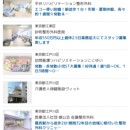
平井リハビリテーション整形外科
エコー使い放題！駅徒歩１分！冬期・夏期休暇、各々
約１週間☆常勤＆…
東京都江東区
砂町整形外科医院
年収550万円以上週休2.5日業務拡大にてスタッフ募集
致します
東京都江戸川区
訪問看護リハビリステーションここゆい
常勤・非常勤小児ST大募集！好待遇！週1回～OK、1
日3時間～O…
東京都江戸川区
介護老人保健施設ヴィット
東京都江戸川区
医療法人社団 順公会 佐藤整形外科
葛西駅から徒歩2分!開院32年目の地域に根付いた整形
外科クリニッ…