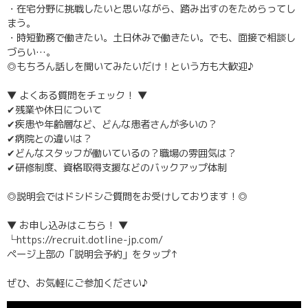
・在宅分野に挑戦したいと思いながら、踏み出すのをためらってし
まう。
・時短勤務で働きたい。土日休みで働きたい。でも、面接で相談し
づらい…。
◎もちろん話しを聞いてみたいだけ！という方も大歓迎♪
▼ よくある質問をチェック！ ▼
✔残業や休日について
✔疾患や年齢層など、どんな患者さんが多いの？
✔病院との違いは？
✔どんなスタッフが働いているの？職場の雰囲気は？
✔研修制度、資格取得支援などのバックアップ体制
◎説明会ではドシドシご質問をお受けしております！◎
▼ お申し込みはこちら！ ▼
└https://recruit.dotline-jp.com/
ページ上部の「説明会予約」をタップ↑
ぜひ、お気軽にご参加ください♪