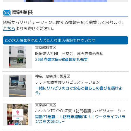
情報提供
皆様からリハビテーションに関する情報を広く募集しております。
こちら
よりお寄せください。
この求人情報を見た人はこんな求人情報も見ています
東京都杉並区
医療法人社団 三友会 高円寺整形外科
23区内最大級×教育体制も充実
神奈川県横浜市鶴見区
フレア訪問看護リハビリステーション
一緒にリハビリの力で安心と暮らしの喜びを届けよ
う。
東京都江東区
ホウカンTOKYO 江東（訪問看護リハビリステーション）
常勤PT急募！！訪問未経験OK！！ワークライフバラ
ンスを大切にし…