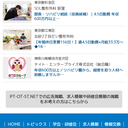
東京都杉並区
SOL整形外科 荻窪
部長・リハビリ統括（役員候補）｜4.5日勤務 年収
600万円以上…
東京都江東区
北砂2丁目だい整形外科
【年間休日実質156日！】週4.5日勤務×月給33.3万〜
◆18…
神奈川県横浜市金沢区
テイト・エンタープライズ株式会社（総合職）
年収600万以上／リハビリ職から、経営を担う人材へ
挑戦しませんか…
PT-OT-ST.NETでの広告掲載、求人情報や研修会情報の掲載
をお考えの方はこちらから
HOME
トピックス
学会・研修会
求人情報
情報交換