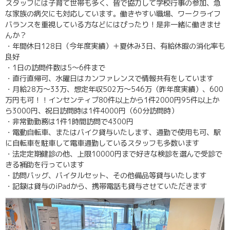
スタッフには子育て世帯も多く、皆で協力して学校行事の参加、急
な家族の病欠にも対応しています。働きやすい職場、ワークライフ
バランスを重視している方などにはぴったり！是非一緒に働きませ
んか？
・年間休日128日（今年度実績）＋夏休み3日、有給休暇の消化率も
良好
・1日の訪問件数は5～6件まで
・直行直帰可、水曜日はカンファレンスで情報共有をしています
・月給28万～33万、想定年収502万～546万（昨年度実績）、600
万円も可！！インセンティブ80件以上から1件2000円95件以上か
ら3000円、祝日訪問時は1件4000円（60分訪問時）
・非常勤勤務は1件1時間訪問で4300円
・電動自転車、またはバイク貸与いたします、通勤で使用も可、駅
に自転車を駐車して電車通勤しているスタッフも多数います
・法定定期健診の他、上限10000円まで好きな検診を選んで受診で
きる補助を行っています
・訪問バッグ、バイタルセット、その他備品等貸与いたします
・記録は貸与のiPadから、携帯電話も貸与させていただきます